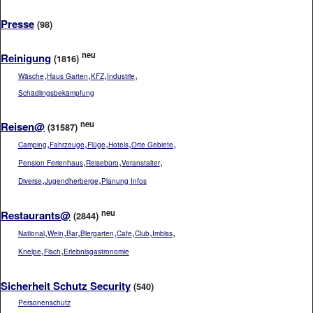
Presse
(98)
neu
Reinigung
(1816)
,
,
,
,
Wäsche
Haus Garten
KFZ
Industrie
Schädlingsbekämpfung
neu
Reisen@
(31587)
,
,
,
,
,
Camping
Fahrzeuge
Flüge
Hotels
Orte Gebiete
,
,
,
Pension Ferienhaus
Reisebüro
Veranstalter
,
,
Diverse
Jugendherberge
Planung Infos
neu
Restaurants@
(2844)
,
,
,
,
,
,
,
National
Wein
Bar
Biergarten
Cafe
Club
Imbiss
,
,
Kneipe
Fisch
Erlebnisgastronomie
Sicherheit Schutz Security
(540)
Personenschutz