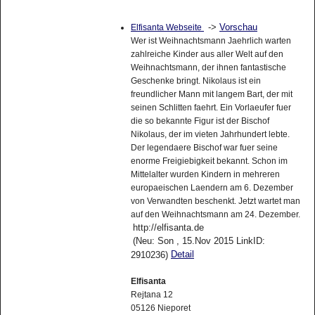
->
Vorschau
Elfisanta Webseite
Wer ist Weihnachtsmann Jaehrlich warten
zahlreiche Kinder aus aller Welt auf den
Weihnachtsmann, der ihnen fantastische
Geschenke bringt. Nikolaus ist ein
freundlicher Mann mit langem Bart, der mit
seinen Schlitten faehrt. Ein Vorlaeufer fuer
die so bekannte Figur ist der Bischof
Nikolaus, der im vieten Jahrhundert lebte.
Der legendaere Bischof war fuer seine
enorme Freigiebigkeit bekannt. Schon im
Mittelalter wurden Kindern in mehreren
europaeischen Laendern am 6. Dezember
von Verwandten beschenkt. Jetzt wartet man
auf den Weihnachtsmann am 24. Dezember.
http://elfisanta.de
(Neu: Son , 15.Nov 2015 LinkID:
Detail
2910236)
Elfisanta
Rejtana 12
05126 Nieporet