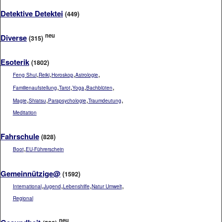
Detektive Detektei
(449)
neu
Diverse
(315)
Esoterik
(1802)
,
,
,
,
Feng Shui
Reiki
Horoskop
Astrologie
,
,
,
,
Familienaufstellung
Tarot
Yoga
Bachblüten
,
,
,
,
Magie
Shiatsu
Parapsychologie
Traumdeutung
Meditation
Fahrschule
(828)
,
Boot
EU-Führerschein
Gemeinnützige@
(1592)
,
,
,
,
International
Jugend
Lebenshilfe
Natur Umwelt
Regional
neu