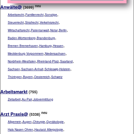
neu
Anwälte@
(3699)
,
,
,
Arbeitsrecht
Familienrecht
Sonstige
,
,
,
Steuerrecht
Strafrecht
Verkehrsrecht
,
,
,
,
Wirtschaftsrecht
Patentanwalt
Notar
Berlin
,
,
Baden-Württemberg
Brandenburg
,
,
,
Bremen Bremerhaven
Hamburg
Hessen
,
,
Mecklenburg Vorpommern
Niedersachsen
,
,
,
Nordrhein-Westfalen
Rheinland-Pfalz
Saarland
,
,
,
Sachsen
Sachsen-Anhalt
Schleswig-Holstein
,
,
,
Thüringen
Bayern
Oesterreich
Schweiz
Arbeitsmarkt
(755)
,
,
Zeitarbeit
Au-Pair
Jobvermittlung
neu
Arzt Praxis@
(5338)
,
,
,
,
Allgemein
Augen
Chirurgie
Gynäkologie
,
,
Hals Nasen Ohren
Hautarzt Allergologie