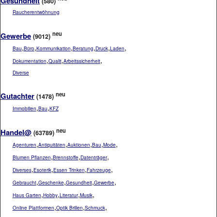
Gesundheit
(580)
Raucherentwöhnung
neu
Gewerbe
(9012)
,
,
,
,
,
,
Bau
Büro
Kommunikation
Beratung
Druck
Laden
,
,
,
Dokumentation
Qualit
Arbeitssicherheit
Diverse
neu
Gutachter
(1478)
,
,
Immobilien
Bau
KFZ
neu
Handel@
(63789)
,
,
,
,
,
Agenturen
Antiquitäten
Auktionen
Bau
Mode
,
,
,
Blumen Pflanzen
Brennstoffe
Datenträger
,
,
,
,
Diverses
Esoterik
Essen Trinken
Fahrzeuge
,
,
,
,
Gebraucht
Geschenke
Gesundheit
Gewerbe
,
,
,
,
Haus Garten
Hobby
Literatur
Musik
,
,
,
Online Plattformen
Optik Brillen
Schmuck