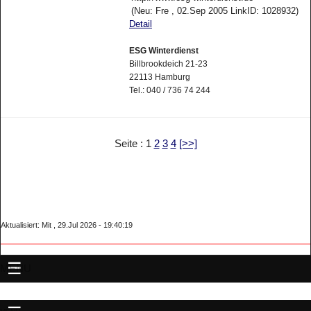
(Neu: Fre , 02.Sep 2005 LinkID: 1028932)
Detail
ESG Winterdienst
Billbrookdeich 21-23
22113 Hamburg
Tel.: 040 / 736 74 244
Seite : 1
2
3
4
[>>]
Aktualisiert: Mit , 29.Jul 2026 - 19:40:19
MENU