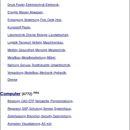
,
,
Druck Papier
Elektrotechnik Elektronik
,
Energie Wasser Abwasser
,
,
,
Entsorgung Verwertung
Foto Optik
Holz
,
Kunststoff Plaste
,
,
Labortechnik Chemie Biologie
Landwirtschaft
,
,
Logistik Transport Verkehr
Maschinenbau
,
,
,
Medizin Gesundheit
Montage
Messtechnik
,
,
,
Metallbau
Metallbearbeitung
Möbel
,
,
,
Nahrung Genuss
Textilindustrie
Umwelttechnik
,
,
,
,
Verpackung
Modellbau
Mechanik
Hydraulik
Diverse
neu
Computer
(6772)
,
,
,
,
,
Beratung
CAD
DTP
Netzwerke
Programmierung
,
,
,
,
,
Reparatur
SAP
Schulung
Service
Systemhaus
,
,
,
,
Zeiterfassung
Branchen
Security
Datenrettung
,
Animation Visualisierung
AS 400