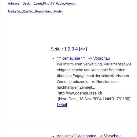
,
,
,
,
,
,
Adressen
Design
Event
Kino
TV Radio
Agentur
,
,
,
Marketing
Casting
Beschriftung
Model
Seite : 1
2
3
4
[>>]
->
Vorschau
°°° cemsuisse °°°
Wir informieren Verwaltung, Parlament sowie
eidgenössische und kantonale Behörden
über das Engagement der schweizerischen
Zementproduzenten zu Gunsten einer
nachhaltigen Zement...
http://www.cemsuisse.ch
(Neu: Don , 18.Nov 2004 LinkID: 731130)
Detail
->
Vorschau
Adelcom AG Adelboden