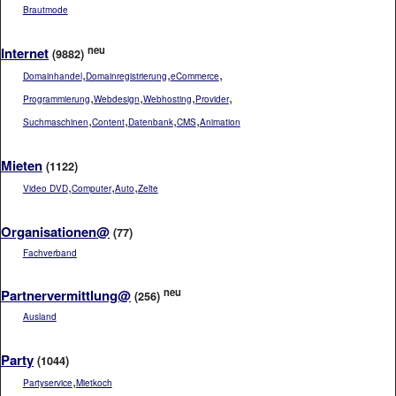
Brautmode
neu
Internet
(9882)
,
,
,
Domainhandel
Domainregistrierung
eCommerce
,
,
,
,
Programmierung
Webdesign
Webhosting
Provider
,
,
,
,
Suchmaschinen
Content
Datenbank
CMS
Animation
Mieten
(1122)
,
,
,
Video DVD
Computer
Auto
Zelte
Organisationen@
(77)
Fachverband
neu
Partnervermittlung@
(256)
Ausland
Party
(1044)
,
Partyservice
Mietkoch