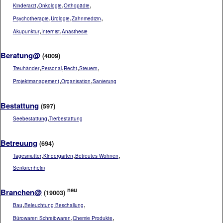
,
,
,
Kinderarzt
Onkologie
Orthopädie
,
,
,
Psychotherapie
Urologie
Zahnmedizin
,
,
Akupunktur
Internist
Anästhesie
Beratung@
(4009)
,
,
,
,
Treuhänder
Personal
Recht
Steuern
,
,
Projektmanagement
Organisation
Sanierung
Bestattung
(597)
,
Seebestattung
Tierbestattung
Betreuung
(694)
,
,
,
Tagesmutter
Kindergarten
Betreutes Wohnen
Seniorenheim
neu
Branchen@
(19003)
,
,
Bau
Beleuchtung Beschallung
,
,
Bürowaren Schreibwaren
Chemie Produkte