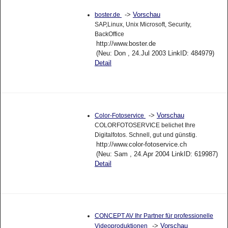
->
Vorschau
boster.de
SAP,Linux, Unix Microsoft, Security,
BackOffice
http://www.boster.de
(Neu: Don , 24.Jul 2003 LinkID: 484979)
Detail
->
Vorschau
Color-Fotoservice
COLORFOTOSERVICE belichet Ihre
Digitalfotos. Schnell, gut und günstig.
http://www.color-fotoservice.ch
(Neu: Sam , 24.Apr 2004 LinkID: 619987)
Detail
CONCEPT AV Ihr Partner für professionelle
->
Vorschau
Videoproduktionen