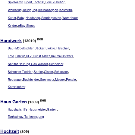
,
,
,
,
Spielwaren
Sport
Technik
Tiere Zubehör
,
,
,
,
Werkzeug
Reinigung
Kleinanzeigen
Kosmetik
,
,
,
,
,
Kunst
Baby
Headshop
Sonderposten
Warenhaus
,
Kinder
eBay-Shops
neu
Handwerk
(13019)
,
,
,
,
Bau- Möbeltischler
Bäcker
Elektro
Fleischer
,
,
,
,
,
,
Foto
Friseur
KFZ
Kunst
Maler
Raumausstatter
,
,
Sanitär Heizung Gas Wasser
Schneider
,
,
,
,
Schreiner Tischler
Sattler
Glaser
Schlosser
,
,
,
,
,
Reparatur
Buchbinder
Steinmetz
Maurer
Portale
Kaminkehrer
neu
Haus Garten
(1509)
,
,
,
Haushaltshilfe
Hausmeister
Garten
Tankschutz Tankreinigung
Hochzeit
(809)