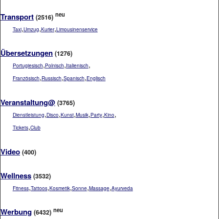
neu
Transport
(2516)
,
,
,
Taxi
Umzug
Kurier
Limousinenservice
Übersetzungen
(1276)
,
,
,
Portugiesisch
Polnisch
Italienisch
,
,
,
Französisch
Russisch
Spanisch
Englisch
Veranstaltung@
(3765)
,
,
,
,
,
,
Dienstleistung
Disco
Kunst
Musik
Party
Kino
,
Tickets
Club
Video
(400)
Wellness
(3532)
,
,
,
,
,
Fitness
Tattoos
Kosmetik
Sonne
Massage
Ayurveda
neu
Werbung
(6432)