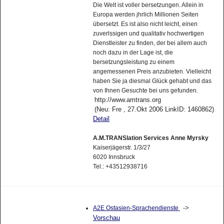
Die Welt ist voller bersetzungen. Allein in
Europa werden jhrlich Millionen Seiten
übersetzt. Es ist also nicht leicht, einen
zuverlssigen und qualitativ hochwertigen
Dienstleister zu finden, der bei allem auch
noch dazu in der Lage ist, die
bersetzungsleistung zu einem
angemessenen Preis anzubieten. Vielleicht
haben Sie ja diesmal Glück gehabt und das
von Ihnen Gesuchte bei uns gefunden.
http://www.amtrans.org
(Neu: Fre , 27.Okt 2006 LinkID: 1460862)
Detail
A.M.TRANSlation Services Anne Myrsky
Kaiserjägerstr. 1/3/27
6020 Innsbruck
Tel.: +43512938716
->
A2E Ostasien-Sprachendienste
Vorschau