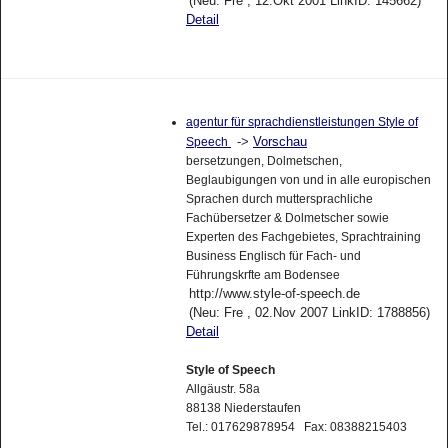
(Neu: Fre , 12.Okt 2001 LinkID: 145662)
Detail
agentur für sprachdienstleistungen Style of
->
Vorschau
Speech
bersetzungen, Dolmetschen,
Beglaubigungen von und in alle europischen
Sprachen durch muttersprachliche
Fachübersetzer & Dolmetscher sowie
Experten des Fachgebietes, Sprachtraining
Business Englisch für Fach- und
Führungskrfte am Bodensee
http://www.style-of-speech.de
(Neu: Fre , 02.Nov 2007 LinkID: 1788856)
Detail
Style of Speech
Allgäustr. 58a
88138 Niederstaufen
Tel.: 017629878954 Fax: 08388215403