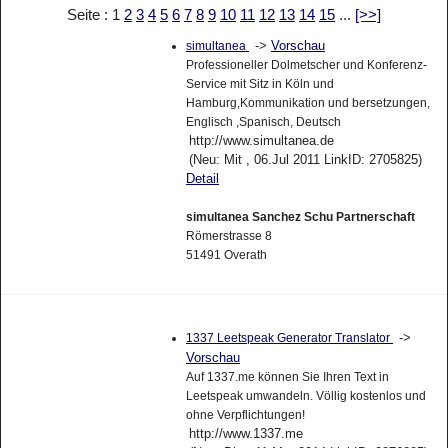
Seite : 1
2
3
4
5
6
7
8
9
10
11
12
13
14
15
...
[>>]
->
Vorschau
simultanea
Professioneller Dolmetscher und Konferenz-
Service mit Sitz in Köln und
Hamburg,Kommunikation und bersetzungen,
Englisch ,Spanisch, Deutsch
http://www.simultanea.de
(Neu: Mit , 06.Jul 2011 LinkID: 2705825)
Detail
simultanea Sanchez Schu Partnerschaft
Römerstrasse 8
51491 Overath
->
1337 Leetspeak Generator Translator
Vorschau
Auf 1337.me können Sie Ihren Text in
Leetspeak umwandeln. Völlig kostenlos und
ohne Verpflichtungen!
http://www.1337.me