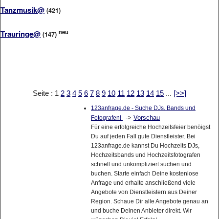
Tanzmusik@
(421)
neu
Trauringe@
(147)
Seite : 1
2
3
4
5
6
7
8
9
10
11
12
13
14
15
...
[>>]
123anfrage.de - Suche DJs, Bands und
->
Vorschau
Fotografen!
Für eine erfolgreiche Hochzeitsfeier benöigst
Du auf jeden Fall gute Dienstleister. Bei
123anfrage.de kannst Du Hochzeits DJs,
Hochzeitsbands und Hochzeitsfotografen
schnell und unkompliziert suchen und
buchen. Starte einfach Deine kostenlose
Anfrage und erhalte anschließend viele
Angebote von Dienstleistern aus Deiner
Region. Schaue Dir alle Angebote genau an
und buche Deinen Anbieter direkt. Wir