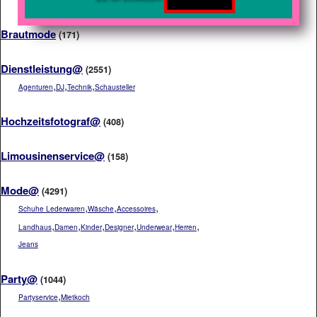
Brautmode
(171)
Dienstleistung@
(2551)
,
,
,
Agenturen
DJ
Technik
Schausteller
Hochzeitsfotograf@
(408)
Limousinenservice@
(158)
Mode@
(4291)
,
,
,
Schuhe Lederwaren
Wäsche
Accessoires
,
,
,
,
,
,
Landhaus
Damen
Kinder
Designer
Underwear
Herren
Jeans
Party@
(1044)
,
Partyservice
Mietkoch