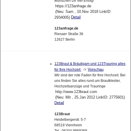
wünschen Dir viel Erfolg!
https://123anfrage.de
(Neu: Sam , 10.Nov 2018 LinkID:
Detail
2934005)
123anfrage.de
Riesaer Straße 36
12627 Berlin
123Braut & Bräutigam und 123Trauring alles
->
Vorschau
für Ihre Hochzeit
Wir sind der rote Faden für Ihre Hochzeit. Bei
uns finden Sie alles rund um Brautkleider,
Hochzeitsanzüge und Trauringe
http://www.123braut.com
(Neu: Mit , 25.Jan 2012 LinkID: 2775601)
Detail
123Braut
Heidelbergerstr. 5-7
68519 Viernheim
Tel.: 06204 9869369