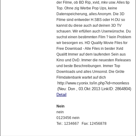
der Filme, ob BD Rip, xvid, mkv usw. Alles tip
Top. Ohne zig Werbe Pop Ups, keine
Datenspeicherung, alles Anonym. Die 3D
Filme sind entweder H.SBS oder H.OU so
kannst du diese auch auf deinen 3D TV
schauen. Wir erfüllen auch Userwünsche. Du
suchst einen bestimmten Film ? kein Problem
wir besorgen es. HD Quality Movie Files for
Free Download - Alle Files in bester Xvid
Qualitt Immer auf dem laufenden Sein aus
Kino und DvD. Immer die neuesten Releases
und beste Beschreibungen. Immer Top
Downloads und alles Umsonst. Die Gröte
Filmdatenbank wartet auf dich
http://www.cyonix.to/in.php?id=moonless
(Neu: Don , 03.Okt 2013 LinkID: 2864804)
Detail
Nein
nein
0123456 nein
Tel.: 1234667 Fax: 12456878