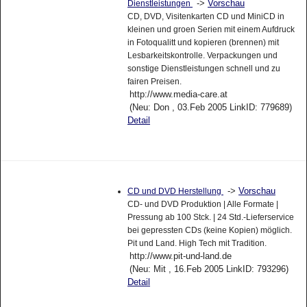
->
Vorschau
Dienstleistungen
CD, DVD, Visitenkarten CD und MiniCD in
kleinen und groen Serien mit einem Aufdruck
in Fotoqualitt und kopieren (brennen) mit
Lesbarkeitskontrolle. Verpackungen und
sonstige Dienstleistungen schnell und zu
fairen Preisen.
http://www.media-care.at
(Neu: Don , 03.Feb 2005 LinkID: 779689)
Detail
->
Vorschau
CD und DVD Herstellung
CD- und DVD Produktion | Alle Formate |
Pressung ab 100 Stck. | 24 Std.-Lieferservice
bei gepressten CDs (keine Kopien) möglich.
Pit und Land. High Tech mit Tradition.
http://www.pit-und-land.de
(Neu: Mit , 16.Feb 2005 LinkID: 793296)
Detail