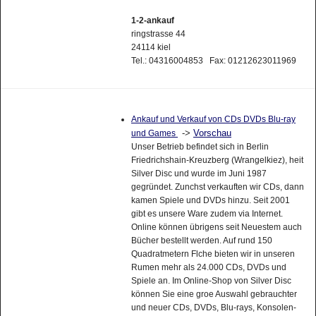
1-2-ankauf
ringstrasse 44
24114 kiel
Tel.: 04316004853 Fax: 01212623011969
Ankauf und Verkauf von CDs DVDs Blu-ray
->
Vorschau
und Games
Unser Betrieb befindet sich in Berlin
Friedrichshain-Kreuzberg (Wrangelkiez), heit
Silver Disc und wurde im Juni 1987
gegründet. Zunchst verkauften wir CDs, dann
kamen Spiele und DVDs hinzu. Seit 2001
gibt es unsere Ware zudem via Internet.
Online können übrigens seit Neuestem auch
Bücher bestellt werden. Auf rund 150
Quadratmetern Flche bieten wir in unseren
Rumen mehr als 24.000 CDs, DVDs und
Spiele an. Im Online-Shop von Silver Disc
können Sie eine groe Auswahl gebrauchter
und neuer CDs, DVDs, Blu-rays, Konsolen-