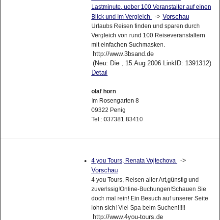
Lastminute, ueber 100 Veranstalter auf einen
->
Vorschau
Blick und im Vergleich
Urlaubs Reisen finden und sparen durch
Vergleich von rund 100 Reiseveranstaltern
mit einfachen Suchmasken.
http://www.3bsand.de
(Neu: Die , 15.Aug 2006 LinkID: 1391312)
Detail
olaf horn
Im Rosengarten 8
09322 Penig
Tel.: 037381 83410
->
4 you Tours, Renata Vojtechova
Vorschau
4 you Tours, Reisen aller Art,günstig und
zuverlssig!Online-Buchungen!Schauen Sie
doch mal rein! Ein Besuch auf unserer Seite
lohn sich! Viel Spa beim Suchen!!!!!
http://www.4you-tours.de