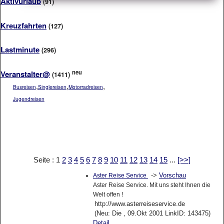
Aktivurlaub
(91)
Kreuzfahrten
(127)
Lastminute
(296)
neu
Veranstalter@
(1411)
,
,
,
Busreisen
Singlereisen
Motorradreisen
Jugendreisen
Seite : 1
2
3
4
5
6
7
8
9
10
11
12
13
14
15
...
[>>]
->
Vorschau
Aster Reise Service
Aster Reise Service. Mit uns steht Ihnen die
Welt offen !
http://www.asterreiseservice.de
(Neu: Die , 09.Okt 2001 LinkID: 143475)
Detail