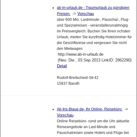
ab-in-urlaub.de - Traumurlaub zu günstigen
->
Vorschau
Preisen
über 600 Mio. Lastminute-, Pauschal-, Flug-
und Spezialreisen - veranstalterunabhngig
im Preisvergleich. Buchen Sie Ihren nchsten
Urlaub, mieten Sie kurzfristig Hotelzimmer für
die Geschftsreise und vergessen Sie nicht
den Mietwagen.
http://www.ab-in-urlaub.de
(Neu: Die , 03.Sep 2013 LinkID: 2862290)
Detail
Rudolf-Breitscheid-Str.42
15837 Baruth
->
Ab-Ins-Blaue.de- Ihr Online- Reisebüro
Vorschau
Online Reisebüro- rund um die Uhr aktuelle
Reiseangebote an Last Minute und
Pauschalreisen sowie Hotels und Flüge bei