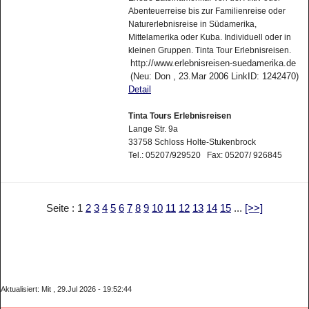
Abenteuerreise bis zur Familienreise oder
Naturerlebnisreise in Südamerika,
Mittelamerika oder Kuba. Individuell oder in
kleinen Gruppen. Tinta Tour Erlebnisreisen.
http://www.erlebnisreisen-suedamerika.de
(Neu: Don , 23.Mar 2006 LinkID: 1242470)
Detail
Tinta Tours Erlebnisreisen
Lange Str. 9a
33758 Schloss Holte-Stukenbrock
Tel.: 05207/929520 Fax: 05207/ 926845
Seite : 1
2
3
4
5
6
7
8
9
10
11
12
13
14
15
...
[>>]
Aktualisiert: Mit , 29.Jul 2026 - 19:52:44