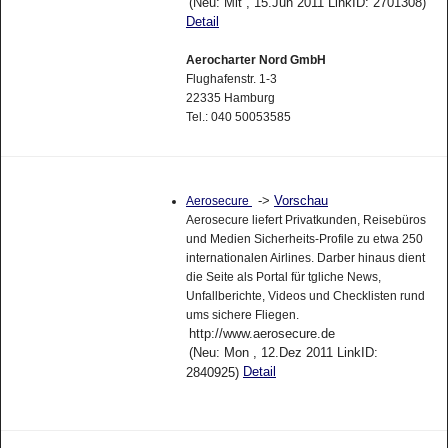
(Neu: Mit , 15.Jun 2011 LinkID: 2701308)
Detail
Aerocharter Nord GmbH
Flughafenstr. 1-3
22335 Hamburg
Tel.: 040 50053585
->
Vorschau
Aerosecure
Aerosecure liefert Privatkunden, Reisebüros
und Medien Sicherheits-Profile zu etwa 250
internationalen Airlines. Darber hinaus dient
die Seite als Portal für tgliche News,
Unfallberichte, Videos und Checklisten rund
ums sichere Fliegen.
http://www.aerosecure.de
(Neu: Mon , 12.Dez 2011 LinkID:
Detail
2840925)