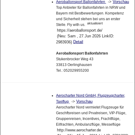
->
Vorschau
Aeroballonsport Ballonfahrten
Top Anbieter für Ballonfahrten in NRW und
Bayern mit Bestbewertungen. Kompetenz
und Sicherheit stehen bei uns an erster
aktualisiert
Stelle. Fly with us.
https://aeroballonsport.de/
(Neu: Sam , 27.Jun 2026 LinkID:
Detail
2983936)
Aeroballonsport Ballonfahrten
Stukenbrocker Weg 43
33813 Oerlinghausen
Tel.: 052029955200
Aerocharter Nord GmbH, Flugzeugcharter,
->
Vorschau
Taxiflug
Aerocharter Nord vermietet Flugzeuge für
Geschftsreisen und Prvatreisen, VIP-Flüge,
Gruppenreisen, Incentives, Frachtflüge,
Eilfrachten, Ambulanzflüge, Messeflüge
http://www.aerocharter.de