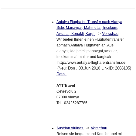
Antalya Flughafen Transfer nach Alanya,
Side, Manavgat, Mahmutlar, Incekum,
->
Vorschau
Avsallar, Konakli, Kargi
Wir bieten Ihnen einen Flughafentransfer
ab/nach Antalya Flughafen an. Aus
alanya,side,belek,manavgat,avsallar,
incekum,mahmutlar und kargicak.
http://www.antalya-flughafentransfer.de
(Neu: Don , 03.Jun 2010 LinkID: 2608105)
Detail
AYT Travel
Cevreyolu 2
07000 Alanya
Tel.: 02425287785
->
Vorschau
Austrian Airlines
Reisen sie bequem und Komfortabel mit