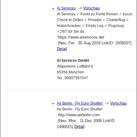
->
Vorschau
Ai Services
AI Services ✓ Punkt zu Punkt Reisen ✓ kurze
Check-In Zeiten ✓ Privatjet ✓ Charterflug ✓
Hubschrauber ✓ Empty Leg ✓ Flugzeug
✓24/7 für Sie da.
https://www.aiservices.de/
(Neu: Fre , 30.Aug 2019 LinkID: 2939107)
Detail
AI Services GmbH
Allgemeine Luftfahrt 6
85356 München
Tel.: 08997597547
->
Vorschau
Air Berlin - Fly Euro Shuttle!
Air Berlin - Fly Euro Shuttle!
http://www.airberlin.com
(Neu: Mon , 11.Dez 2006 LinkID:
Detail
1496815)