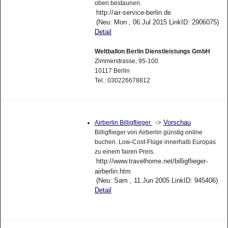
oben bestaunen.
http://air-service-berlin.de
(Neu: Mon , 06.Jul 2015 LinkID: 2906075)
Detail
Weltballon Berlin Dienstleistungs GmbH
Zimmerstrasse, 95-100
10117 Berlin
Tel.: 030226678812
->
Vorschau
Airberlin Billigflieger
Billigflieger von Airberlin günstig online
buchen. Low-Cost-Flüge innerhalb Europas
zu einem fairen Preis.
http://www.travelhome.net/billigflieger-
airberlin.htm
(Neu: Sam , 11.Jun 2005 LinkID: 945406)
Detail