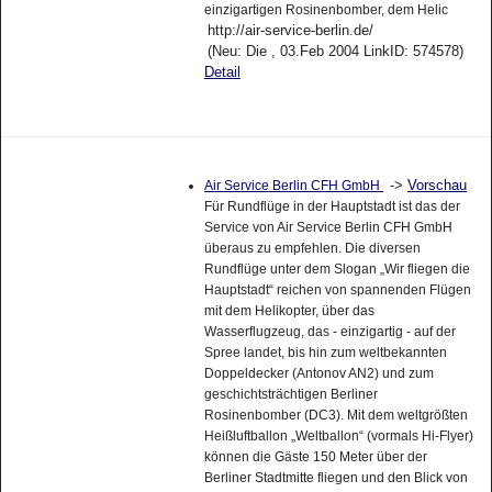
einzigartigen Rosinenbomber, dem Helic
http://air-service-berlin.de/
(Neu: Die , 03.Feb 2004 LinkID: 574578)
Detail
->
Vorschau
Air Service Berlin CFH GmbH
Für Rundflüge in der Hauptstadt ist das der
Service von Air Service Berlin CFH GmbH
überaus zu empfehlen. Die diversen
Rundflüge unter dem Slogan „Wir fliegen die
Hauptstadt“ reichen von spannenden Flügen
mit dem Helikopter, über das
Wasserflugzeug, das - einzigartig - auf der
Spree landet, bis hin zum weltbekannten
Doppeldecker (Antonov AN2) und zum
geschichtsträchtigen Berliner
Rosinenbomber (DC3). Mit dem weltgrößten
Heißluftballon „Weltballon“ (vormals Hi-Flyer)
können die Gäste 150 Meter über der
Berliner Stadtmitte fliegen und den Blick von