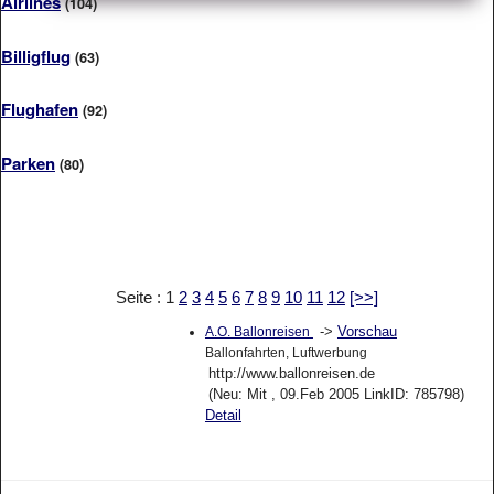
Airlines
(104)
Billigflug
(63)
Flughafen
(92)
Parken
(80)
Seite : 1
2
3
4
5
6
7
8
9
10
11
12
[>>]
->
Vorschau
A.O. Ballonreisen
Ballonfahrten, Luftwerbung
http://www.ballonreisen.de
(Neu: Mit , 09.Feb 2005 LinkID: 785798)
Detail