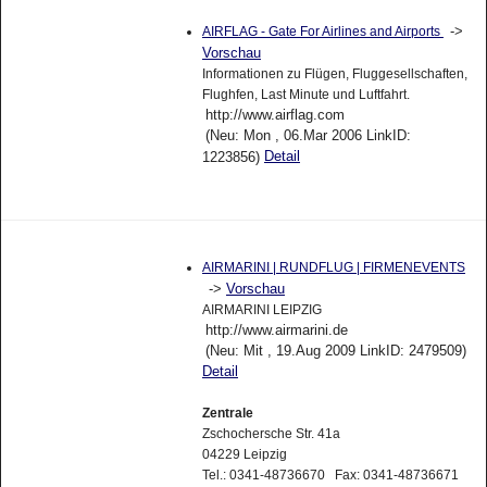
->
AIRFLAG - Gate For Airlines and Airports
Vorschau
Informationen zu Flügen, Fluggesellschaften,
Flughfen, Last Minute und Luftfahrt.
http://www.airflag.com
(Neu: Mon , 06.Mar 2006 LinkID:
Detail
1223856)
AIRMARINI | RUNDFLUG | FIRMENEVENTS
->
Vorschau
AIRMARINI LEIPZIG
http://www.airmarini.de
(Neu: Mit , 19.Aug 2009 LinkID: 2479509)
Detail
Zentrale
Zschochersche Str. 41a
04229 Leipzig
Tel.: 0341-48736670 Fax: 0341-48736671