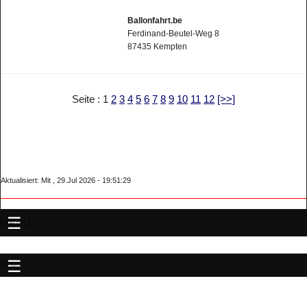
Ballonfahrt.be
Ferdinand-Beutel-Weg 8
87435 Kempten
Seite : 1
2
3
4
5
6
7
8
9
10
11
12
[>>]
Aktualisiert: Mit , 29.Jul 2026 - 19:51:29
MENU
MENU