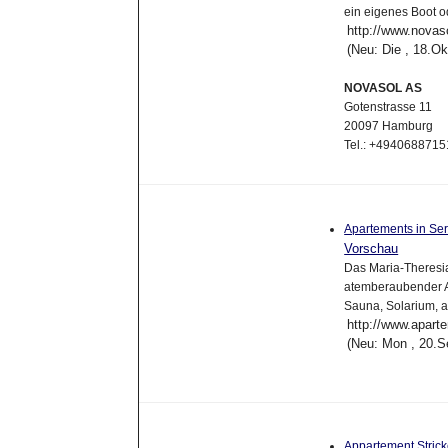
ein eigenes Boot 
http://www.novaso
(Neu: Die , 18.O
NOVASOL AS
Gotenstrasse 11
20097 Hamburg
Tel.: +494068871
Apartements in Se
Vorschau
Das Maria-Theresia
atemberaubender Au
Sauna, Solarium, a
http://www.apart
(Neu: Mon , 20.S
Appartement Stric