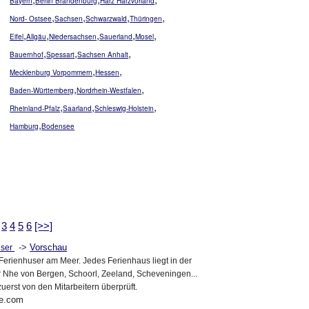
Bayern
Berlin Brandenburg
Harz Harzvorland
,
,
,
,
Nord- Ostsee
Sachsen
Schwarzwald
Thüringen
,
,
,
,
,
Eifel
Allgäu
Niedersachsen
Sauerland
Mosel
,
,
,
Bauernhof
Spessart
Sachsen Anhalt
,
,
Mecklenburg Vorpommern
Hessen
,
,
Baden-Württemberg
Nordrhein-Westfalen
,
,
,
Rheinland-Pfalz
Saarland
Schleswig-Holstein
,
Hamburg
Bodensee
3
4
5
6
[>>]
->
Vorschau
user
Ferienhuser am Meer. Jedes Ferienhaus liegt in der
r Nhe von Bergen, Schoorl, Zeeland, Scheveningen...
erst von den Mitarbeitern überprüft.
ee.com