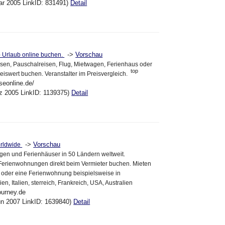
ar 2005 LinkID: 831491)
Detail
->
Vorschau
- Urlaub online buchen.
sen, Pauschalreisen, Flug, Mietwagen, Ferienhaus oder
top
reiswert buchen. Veranstalter im Preisvergleich.
seonline.de/
ez 2005 LinkID: 1139375)
Detail
->
Vorschau
rldwide
en und Ferienhäuser in 50 Ländern weltweit.
Ferienwohnungen direkt beim Vermieter buchen. Mieten
 oder eine Ferienwohnung beispielsweise in
n, Italien, sterreich, Frankreich, USA, Australien
ourney.de
un 2007 LinkID: 1639840)
Detail