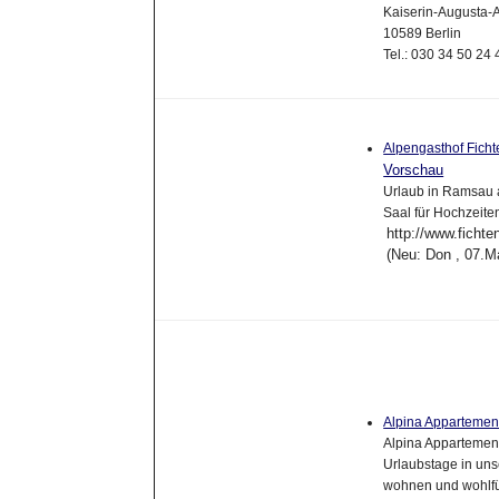
Kaiserin-Augusta-
10589 Berlin
Tel.: 030 34 50 24
Alpengasthof Fich
Vorschau
Urlaub in Ramsau 
Saal für Hochzeite
http://www.ficht
(Neu: Don , 07.M
Alpina Appartement
Alpina Appartement
Urlaubstage in un
wohnen und wohlfü