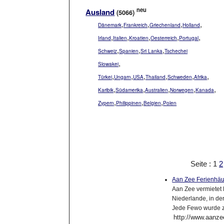
neu
Ausland
(5066)
,
,
,
,
Dänemark
Frankreich
Griechenland
Holland
,
,
,
,
,
Irland
Italien
Kroatien
Oesterreich
Portugal
,
,
,
Schweiz
Spanien
Sri Lanka
Tschechei
,
Slowakei
,
,
,
,
,
,
Türkei
Ungarn
USA
Thailand
Schweden
Afrika
,
,
,
,
,
Karibik
Südamerika
Australien
Norwegen
Kanada
,
,
,
Zypern
Philippinen
Belgien
Polen
Seite : 1
2
Aan Zee Ferienhä
Aan Zee vermietet 
Niederlande, in de
Jede Fewo wurde zu
http://www.aanz