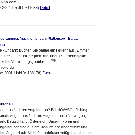
alpina.com
pr 2004 LinkID: 611056)
Detail
s, Zimmer, Appartement am Plattensee - Balaton in
hau
ee - Ungarn: Buchen Sie online ein Ferienhaus, Zimmer
e Ihre Unterkunft bequem aus über 75 Ferienobjekte -
top
 keine Vermittlungsgebühren !
nlelle.de
ez 2001 LinkID: 188178)
Detail
orschau
rienhaus für Ihren Angelurlaub? Bei NOVASOL Fishing
sende Angelhaus für Ihren Angelurlaub in Norwegen,
k, Deutschland, Österreich, Ungarn, Polen und
ngelhäuser sind auf Ihre Bedürfnisse abgestimmt und
ollen Angelurlaub! Viele Ferienhäuser vefügen auch über