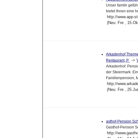
Unser familir gefü
bietet Ihnen eine 
http://www.app-st
(Neu: Fre , 15.O
Arkadenhof,Therme 
->
Restaurant, P
Arkadenhof. Pensio
der Steiermark. Ein
Familienpension, M
http://www.arkade
(Neu: Fre , 25.J
asthof-Pension S
Gasthof-Pension 
http://www.gasth