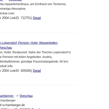
hrtes Appartementhaus, am Dorfrand von Tscherms,
heimelige Atmosphre.
ricker.com
kt 2004 LinkID: 712751)
Detail
Loipersdorf, Pension, Hotel, Wasserbetten,
Vorschau
n, Hotel, Restaurant. Nahe der Therme Loipersdorf in
e Pension mit tollen Angeboten. Austria,
ehrbettzimmer, günstige Pauschalangebote. All Incl.
nhof.info
un 2004 LinkID: 655045)
Detail
->
Vorschau
chamberger
Schamberger
of-schamberger.de