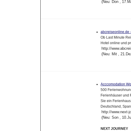
(Neu: Don , 17.M
abcreiseonline.de 
Ob Last Minute Rei
Hotel online und p
http://www.abcrei
(Neu: Mit , 21.D
Acccomodation Wo
500 Ferienwohnung
Ferienhäuser und 
Sie ein Ferienhaus
Deutschland, Spanie
http://www.next-j
(Neu: Son , 10.J
NEXT JOURNEY