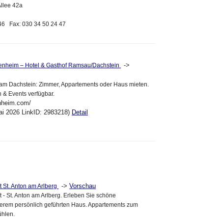
Allee 42a
 46 Fax: 030 34 50 24 47
->
tenheim – Hotel & Gasthof Ramsau/Dachstein
am Dachstein: Zimmer, Appartements oder Haus mieten.
n & Events verfügbar.
enheim.com/
ai 2026 LinkID: 2983218)
Detail
->
Vorschau
 St. Anton am Arlberg
 - St. Anton am Arlberg. Erleben Sie schöne
serem persönlich geführten Haus. Appartements zum
hlen.