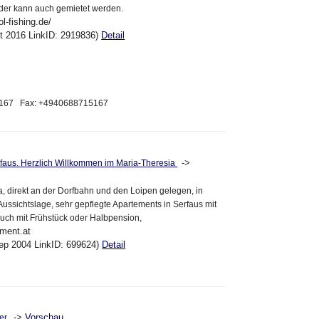
oder kann auch gemietet werden.
l-fishing.de/
kt 2016 LinkID: 2919836)
Detail
5167 Fax: +4940688715167
->
rfaus. Herzlich Willkommen im Maria-Theresia
, direkt an der Dorfbahn und den Loipen gelegen, in
ssichtslage, sehr gepflegte Apartements in Serfaus mit
uch mit Frühstück oder Halbpension,
ement.at
ep 2004 LinkID: 699624)
Detail
->
Vorschau
ker