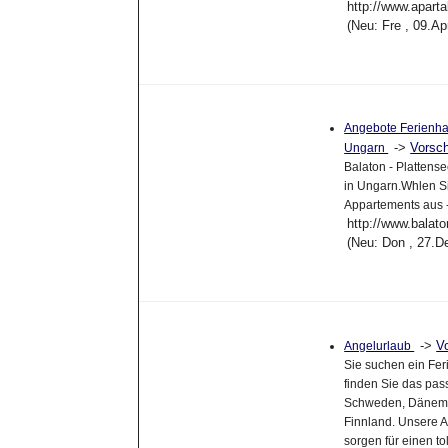
http://www.apart
(Neu: Fre , 09.A
Angebote Ferienhau
->
Vorsc
Ungarn
Balaton - Plattens
in Ungarn.Whlen Si
Appartements aus -
http://www.balato
(Neu: Don , 27.D
->
V
Angelurlaub
Sie suchen ein Fe
finden Sie das pas
Schweden, Dänemar
Finnland. Unsere A
sorgen für einen t