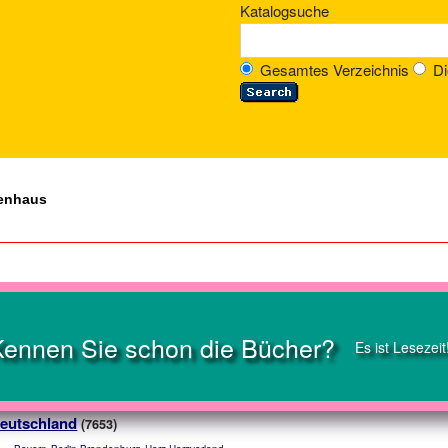
Katalogsuche
Gesamtes Verzeichnis
Di
ienhaus
Kennen Sie schon die Bücher?
Es ist Lesezeit
eutschland
(7653)
,
,
,