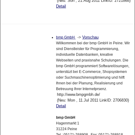
(Neu: Son , 21.Aug 2011 LinkID: 2721868)
Detail
->
Vorschau
bmp GmbH
Willkommen bei der bmp GmbH in Peine. Wir
sind Dienstleister für Programmierung,
individuelle Datenbanken, kreative
Webseiten und praxisnahe Schulungen. Die
bmp GmbH programmiert Softwarelösungen,
unterstüzt bei E-Commerce, Shopsystemen
oder Suchmaschinenoptimierung und hilft
Ihnen bei der Planung, Realisierung und
Betreuung Ihrer Internetprsenz.
http://www.bmpgmbh.de/
(Neu: Mon , 11.Jul 2011 LinkID: 2706830)
Detail
bmp GmbH
Hagenmarkt 1
31224 Peine
Tel.: 05171-768908 Fax: 05171-768918