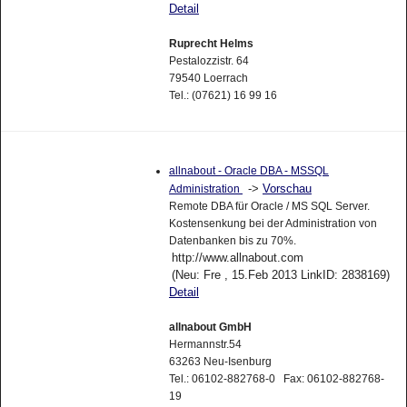
Detail
Ruprecht Helms
Pestalozzistr. 64
79540 Loerrach
Tel.: (07621) 16 99 16
allnabout - Oracle DBA - MSSQL
->
Vorschau
Administration
Remote DBA für Oracle / MS SQL Server.
Kostensenkung bei der Administration von
Datenbanken bis zu 70%.
http://www.allnabout.com
(Neu: Fre , 15.Feb 2013 LinkID: 2838169)
Detail
allnabout GmbH
Hermannstr.54
63263 Neu-Isenburg
Tel.: 06102-882768-0 Fax: 06102-882768-
19