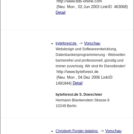
http://www.bds-online.com
(Neu: Mon , 02.Jun 2003 LinkID: 463068)
Detail
->
Vorschau
byteforest.de
Webdesign und Softwareentwicklung,
Datenbankenprogrammierung - Webseiten
barrierefrei und professionell, günstig und
immer zuverlssig. Wir sind Ihr Dienstleister!
http://www.byteforest.de
(Neu: Mon , 04.Dez 2006 LinkID:
Detail
1491944)
byteforest.de S. Doeschner
Hermann-Blankenstein Strasse 8
10249 Berlin
->
Vorschau
Christoph Forster datalino