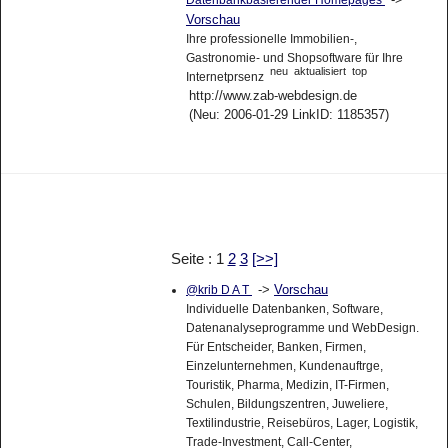
Vorschau
Ihre professionelle Immobilien-,
Gastronomie- und Shopsoftware für Ihre
neu
aktualisiert
top
Internetprsenz
http://www.zab-webdesign.de
(Neu: 2006-01-29 LinkID: 1185357)
Seite : 1
2
3
[>>]
->
Vorschau
@krib D A T
Individuelle Datenbanken, Software,
Datenanalyseprogramme und WebDesign.
Für Entscheider, Banken, Firmen,
Einzelunternehmen, Kundenauftrge,
Touristik, Pharma, Medizin, IT-Firmen,
Schulen, Bildungszentren, Juweliere,
Textilindustrie, Reisebüros, Lager, Logistik,
Trade-Investment, Call-Center,