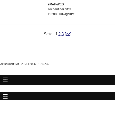
eMeF-WEB
Techentiner Str.3
19288 Ludwigslust
Seite : 1
2
3
[>>]
Aktualisiert: Mit , 29.Jul 2026 - 19:42:35
MENU
MENU