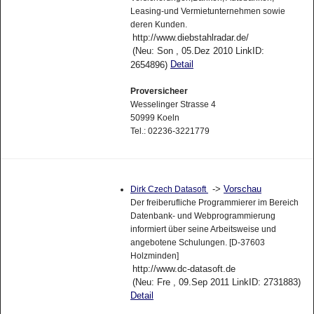
Leasing-und Vermietunternehmen sowie
deren Kunden.
http://www.diebstahlradar.de/
(Neu: Son , 05.Dez 2010 LinkID:
Detail
2654896)
Proversicheer
Wesselinger Strasse 4
50999 Koeln
Tel.: 02236-3221779
->
Vorschau
Dirk Czech Datasoft
Der freiberufliche Programmierer im Bereich
Datenbank- und Webprogrammierung
informiert über seine Arbeitsweise und
angebotene Schulungen. [D-37603
Holzminden]
http://www.dc-datasoft.de
(Neu: Fre , 09.Sep 2011 LinkID: 2731883)
Detail