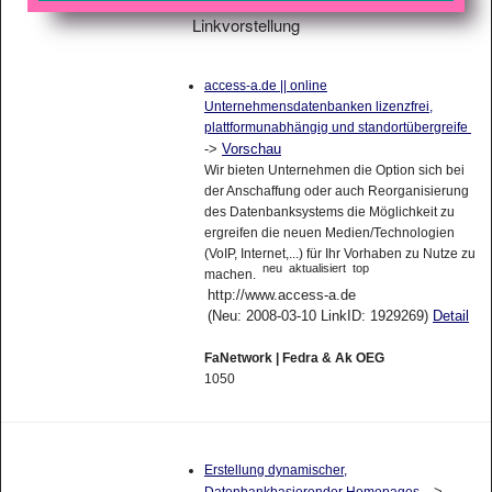
Linkvorstellung
access-a.de || online
Unternehmensdatenbanken lizenzfrei,
plattformunabhängig und standortübergreife
->
Vorschau
Wir bieten Unternehmen die Option sich bei
der Anschaffung oder auch Reorganisierung
des Datenbanksystems die Möglichkeit zu
ergreifen die neuen Medien/Technologien
(VoIP, Internet,...) für Ihr Vorhaben zu Nutze zu
neu
aktualisiert
top
machen.
http://www.access-a.de
(Neu: 2008-03-10 LinkID: 1929269)
Detail
FaNetwork | Fedra & Ak OEG
1050
Erstellung dynamischer,
->
Datenbankbasierender Homepages