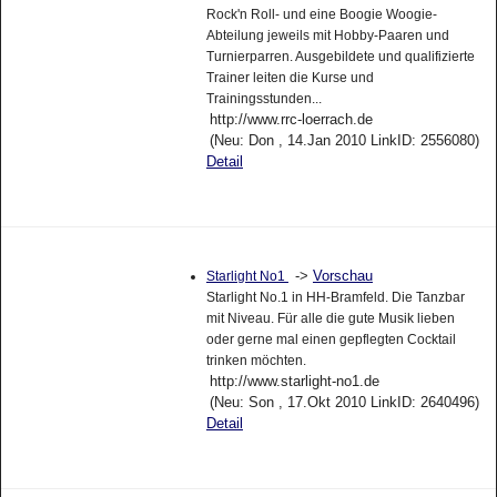
Rock'n Roll- und eine Boogie Woogie-
Abteilung jeweils mit Hobby-Paaren und
Turnierparren. Ausgebildete und qualifizierte
Trainer leiten die Kurse und
Trainingsstunden...
http://www.rrc-loerrach.de
(Neu: Don , 14.Jan 2010 LinkID: 2556080)
Detail
->
Vorschau
Starlight No1
Starlight No.1 in HH-Bramfeld. Die Tanzbar
mit Niveau. Für alle die gute Musik lieben
oder gerne mal einen gepflegten Cocktail
trinken möchten.
http://www.starlight-no1.de
(Neu: Son , 17.Okt 2010 LinkID: 2640496)
Detail