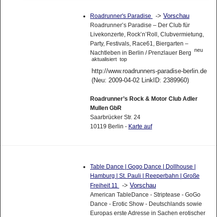
->
Vorschau
Roadrunner's Paradise
Roadrunner’s Paradise – Der Club für
Livekonzerte, Rock’n’Roll, Clubvermietung,
Party, Festivals, Race61, Biergarten –
neu
Nachtleben in Berlin / Prenzlauer Berg
aktualisiert
top
http://www.roadrunners-paradise-berlin.de
(Neu: 2009-04-02 LinkID: 2389960)
Roadrunner’s Rock & Motor Club Adler
Mullen GbR
Saarbrücker Str. 24
10119 Berlin -
Karte auf
Table Dance | Gogo Dance | Dollhouse |
Hamburg | St. Pauli | Reeperbahn | Große
->
Vorschau
Freiheit 11
American TableDance - Striptease - GoGo
Dance - Erotic Show - Deutschlands sowie
Europas erste Adresse in Sachen erotischer