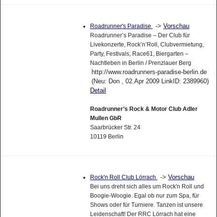
->
Vorschau
Roadrunner's Paradise
Roadrunner’s Paradise – Der Club für
Livekonzerte, Rock’n’Roll, Clubvermietung,
Party, Festivals, Race61, Biergarten –
Nachtleben in Berlin / Prenzlauer Berg
http://www.roadrunners-paradise-berlin.de
(Neu: Don , 02.Apr 2009 LinkID: 2389960)
Detail
Roadrunner’s Rock & Motor Club Adler
Mullen GbR
Saarbrücker Str. 24
10119 Berlin
->
Vorschau
Rock'n Roll Club Lörrach
Bei uns dreht sich alles um Rock'n Roll und
Boogie-Woogie. Egal ob nur zum Spa, für
Shows oder für Turniere. Tanzen ist unsere
Leidenschaft! Der RRC Lörrach hat eine