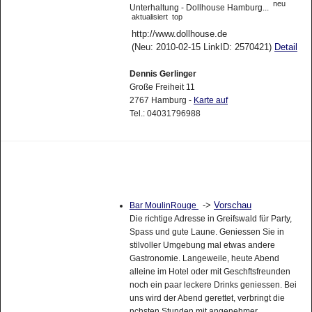
neu
Unterhaltung - Dollhouse Hamburg...
aktualisiert
top
http://www.dollhouse.de
(Neu: 2010-02-15 LinkID: 2570421)
Detail
Dennis Gerlinger
Große Freiheit 11
2767 Hamburg -
Karte auf
Tel.: 04031796988
->
Vorschau
Bar MoulinRouge
Die richtige Adresse in Greifswald für Party,
Spass und gute Laune. Geniessen Sie in
stilvoller Umgebung mal etwas andere
Gastronomie. Langeweile, heute Abend
alleine im Hotel oder mit Geschftsfreunden
noch ein paar leckere Drinks geniessen. Bei
uns wird der Abend gerettet, verbringt die
nchsten Stunden mit angenehmer