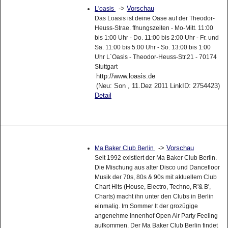
->
Vorschau
L'oasis
Das Loasis ist deine Oase auf der Theodor-
Heuss-Strae. ffnungszeiten - Mo-Mitt. 11:00
bis 1:00 Uhr - Do. 11:00 bis 2:00 Uhr - Fr. und
Sa. 11:00 bis 5:00 Uhr - So. 13:00 bis 1:00
Uhr L´Oasis - Theodor-Heuss-Str.21 - 70174
Stuttgart
http://www.loasis.de
(Neu: Son , 11.Dez 2011 LinkID: 2754423)
Detail
->
Vorschau
Ma Baker Club Berlin
Seit 1992 existiert der Ma Baker Club Berlin.
Die Mischung aus alter Disco und Dancefloor
Musik der 70s, 80s & 90s mit aktuellem Club
Chart Hits (House, Electro, Techno, R'& B',
Charts) macht ihn unter den Clubs in Berlin
einmalig. Im Sommer lt der grozügige
angenehme Innenhof Open Air Party Feeling
aufkommen. Der Ma Baker Club Berlin findet