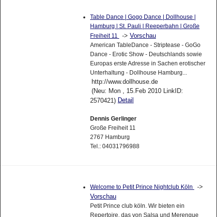
Table Dance | Gogo Dance | Dollhouse |
Hamburg | St. Pauli | Reeperbahn | Große
->
Vorschau
Freiheit 11
American TableDance - Striptease - GoGo
Dance - Erotic Show - Deutschlands sowie
Europas erste Adresse in Sachen erotischer
Unterhaltung - Dollhouse Hamburg...
http://www.dollhouse.de
(Neu: Mon , 15.Feb 2010 LinkID:
Detail
2570421)
Dennis Gerlinger
Große Freiheit 11
2767 Hamburg
Tel.: 04031796988
->
Welcome to Petit Prince Nightclub Köln
Vorschau
Petit Prince club köln. Wir bieten ein
Repertoire, das von Salsa und Merengue