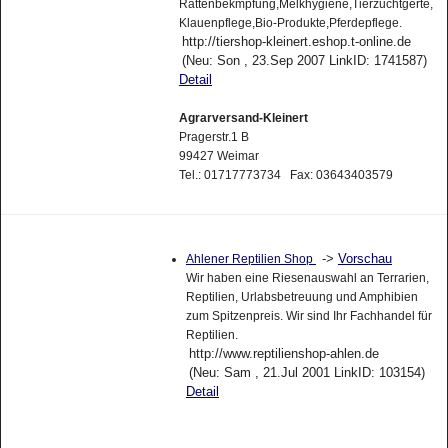
Rattenbekmpfung,Melkhygiene,Tierzuchtgerte,
Klauenpflege,Bio-Produkte,Pferdepflege.
http://tiershop-kleinert.eshop.t-online.de
(Neu: Son , 23.Sep 2007 LinkID: 1741587)
Detail
Agrarversand-Kleinert
Pragerstr.1 B
99427 Weimar
Tel.: 01717773734 Fax: 03643403579
->
Vorschau
Ahlener Reptilien Shop
Wir haben eine Riesenauswahl an Terrarien,
Reptilien, Urlabsbetreuung und Amphibien
zum Spitzenpreis. Wir sind Ihr Fachhandel für
Reptilien.
http://www.reptilienshop-ahlen.de
(Neu: Sam , 21.Jul 2001 LinkID: 103154)
Detail