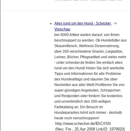
->
Alles rund um den Hund - Schecker
Vorschau
ber 6000 Artikel warten darauf, von Ihnen
beschnuppert zu werden. Ob Hundefutter aus
Strauenfleisch, Wellness-Dosennahrung,
über 200 verschiedene Snacks, Liegepltze,
Leinen, Bücher, Pflegeartikel und vieles mehr
- unter schecker.de finden Sie einfach alles
rund um den Hund! Holen Sie sich wertvolle
Tipps und Informationen für alle Probleme
des Hundealltags und staunen Sie über
Neuheiten aus aller Welt! Profitieren Sie von
super-günstigen Angeboten, Schnppchen
und Restposten oder fordern Sie kostenlos
und unverbindlich den 200-seitigen
Farbkatalog an. Ein Besuch im
Hundeparadies lohnt sich immer - deshalb
heute noch reinschnuppern!
http://www.schecker.de/$SC/ISN
(Neu: Fre , 25.Apr 2008 LinkID: 1979820)