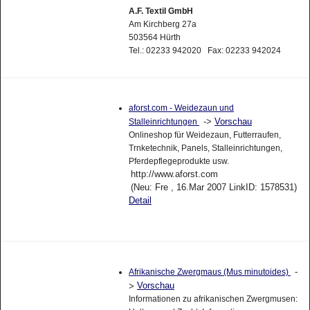
A.F. Textil GmbH
Am Kirchberg 27a
503564 Hürth
Tel.: 02233 942020 Fax: 02233 942024
aforst.com - Weidezaun und
->
Vorschau
Stalleinrichtungen
Onlineshop für Weidezaun, Futterraufen,
Trnketechnik, Panels, Stalleinrichtungen,
Pferdepflegeprodukte usw.
http://www.aforst.com
(Neu: Fre , 16.Mar 2007 LinkID: 1578531)
Detail
-
Afrikanische Zwergmaus (Mus minutoides)
Vorschau
>
Informationen zu afrikanischen Zwergmusen: