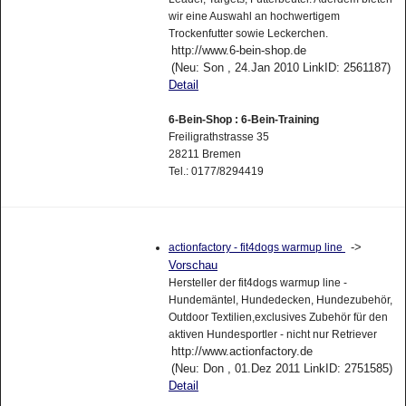
wir eine Auswahl an hochwertigem
Trockenfutter sowie Leckerchen.
http://www.6-bein-shop.de
(Neu: Son , 24.Jan 2010 LinkID: 2561187)
Detail
6-Bein-Shop : 6-Bein-Training
Freiligrathstrasse 35
28211 Bremen
Tel.: 0177/8294419
->
actionfactory - fit4dogs warmup line
Vorschau
Hersteller der fit4dogs warmup line -
Hundemäntel, Hundedecken, Hundezubehör,
Outdoor Textilien,exclusives Zubehör für den
aktiven Hundesportler - nicht nur Retriever
http://www.actionfactory.de
(Neu: Don , 01.Dez 2011 LinkID: 2751585)
Detail