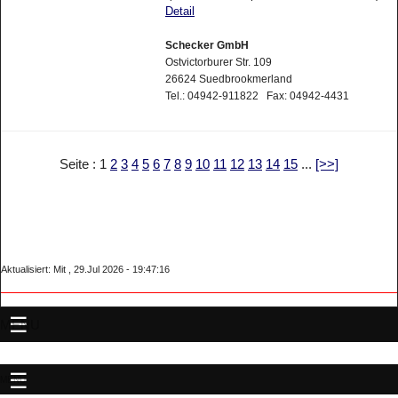
Detail
Schecker GmbH
Ostvictorburer Str. 109
26624 Suedbrookmerland
Tel.: 04942-911822 Fax: 04942-4431
Seite : 1
2
3
4
5
6
7
8
9
10
11
12
13
14
15
...
[>>]
Aktualisiert: Mit , 29.Jul 2026 - 19:47:16
MENU
MENU