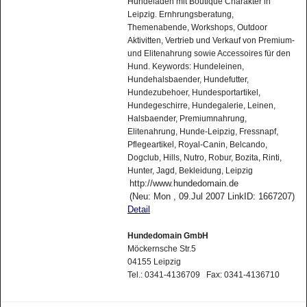
Hundeladen mit Boutique Charakter in
Leipzig. Ernhrungsberatung,
Themenabende, Workshops, Outdoor
Aktivitten, Vertrieb und Verkauf von Premium-
und Elitenahrung sowie Accessoires für den
Hund. Keywords: Hundeleinen,
Hundehalsbaender, Hundefutter,
Hundezubehoer, Hundesportartikel,
Hundegeschirre, Hundegalerie, Leinen,
Halsbaender, Premiumnahrung,
Elitenahrung, Hunde-Leipzig, Fressnapf,
Pflegeartikel, Royal-Canin, Belcando,
Dogclub, Hills, Nutro, Robur, Bozita, Rinti,
Hunter, Jagd, Bekleidung, Leipzig
http://www.hundedomain.de
(Neu: Mon , 09.Jul 2007 LinkID: 1667207)
Detail
Hundedomain GmbH
Möckernsche Str.5
04155 Leipzig
Tel.: 0341-4136709 Fax: 0341-4136710