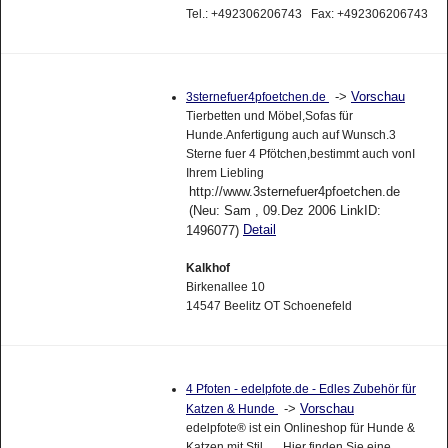
Tel.: +492306206743 Fax: +492306206743
->
Vorschau
3sternefuer4pfoetchen.de
Tierbetten und Möbel,Sofas für
Hunde.Anfertigung auch auf Wunsch.3
Sterne fuer 4 Pfötchen,bestimmt auch vonI
Ihrem Liebling
http://www.3sternefuer4pfoetchen.de
(Neu: Sam , 09.Dez 2006 LinkID:
Detail
1496077)
Kalkhof
Birkenallee 10
14547 Beelitz OT Schoenefeld
4 Pfoten - edelpfote.de - Edles Zubehör für
->
Vorschau
Katzen & Hunde
edelpfote® ist ein Onlineshop für Hunde &
Katzen mit Stil. Hier finden Sie eine