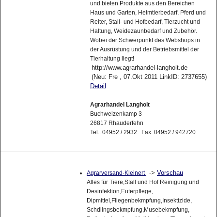
und bieten Produkte aus den Bereichen
Haus und Garten, Heimtierbedarf, Pferd und
Reiter, Stall- und Hofbedarf, Tierzucht und
Haltung, Weidezaunbedarf und Zubehör.
Wobei der Schwerpunkt des Webshops in
der Ausrüstung und der Betriebsmittel der
Tierhaltung liegt!
http://www.agrarhandel-langholt.de
(Neu: Fre , 07.Okt 2011 LinkID: 2737655)
Detail
Agrarhandel Langholt
Buchweizenkamp 3
26817 Rhauderfehn
Tel.: 04952 / 2932 Fax: 04952 / 942720
->
Vorschau
Agrarversand-Kleinert
Alles für Tiere,Stall und Hof Reinigung und
Desinfektion,Euterpflege,
Dipmittel,Fliegenbekmpfung,Insektizide,
Schdlingsbekmpfung,Musebekmpfung,