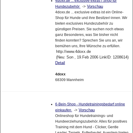
4doxx.de ... exclusive extras | Shop für
->
Vorschau
Hundezubehör
4doxx.de ... exclusive extras ist ein Online-
Shop für Hunde und ihre Besitzer/-innen. Wir
bieten exclusives Hundezubehör zu
günstigen Preisen. Sie suchen noch etwas
ganz Besonderes, was Sie bisher nicht
finden konnten? Sprechen Sie uns an, wir
bemühen uns, Ihre Wünsche zu erfüllen.
http://www.4doxx.de
(Neu: Son , 19.Feb 2006 LinkID: 1208614)
Detail
4doxx
68309 Mannheim
6-Bein-Shop - Hundetrainingsbedarf online
->
Vorschau
einkaufen
Onlineshop für Hundetrainings- und
Hundeerziehungszubehör. Alles für positives
Training mit dem Hund - Clicker, Gentle
Leader, Targets, Futterbeutel. Auerdem bieten