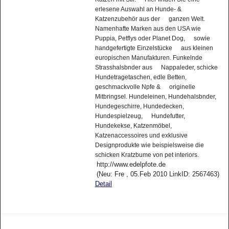
erlesene Auswahl an Hunde- &
Katzenzubehör aus der ganzen Welt.
Namenhafte Marken aus den USA wie
Puppia, Petflys oder Planet Dog, sowie
handgefertigte Einzelstücke aus kleinen
europischen Manufakturen. Funkelnde
Strasshalsbnder aus Nappaleder, schicke
Hundetragetaschen, edle Betten,
geschmackvolle Npfe & originelle
Mitbringsel. Hundeleinen, Hundehalsbnder,
Hundegeschirre, Hundedecken,
Hundespielzeug, Hundefutter,
Hundekekse, Katzenmöbel,
Katzenaccessoires und exklusive
Designprodukte wie beispielsweise die
schicken Kratzbume von pet interiors.
http://www.edelpfote.de
(Neu: Fre , 05.Feb 2010 LinkID: 2567463)
Detail