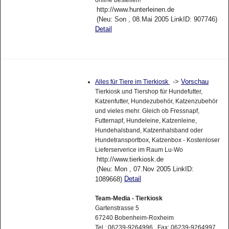
http://www.hunterleinen.de
(Neu: Son , 08.Mai 2005 LinkID: 907746)
Detail
->
Vorschau
Alles für Tiere im Tierkiosk
Tierkiosk und Tiershop für Hundefutter,
Katzenfutter, Hundezubehör, Katzenzubehör
und vieles mehr. Gleich ob Fressnapf,
Futternapf, Hundeleine, Katzenleine,
Hundehalsband, Katzenhalsband oder
Hundetransportbox, Katzenbox - Kostenloser
Lieferserverice im Raum Lu-Wo
http://www.tierkiosk.de
(Neu: Mon , 07.Nov 2005 LinkID:
Detail
1089668)
Team-Media - Tierkiosk
Gartenstrasse 5
67240 Bobenheim-Roxheim
Tel.: 06239-9264996 Fax: 06239-9264997