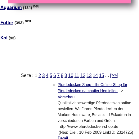
neu
Aquarium
(184)
neu
Futter
(393)
Koi
(93)
Seite : 1
2
3
4
5
6
7
8
9
10
11
12
13
14
15
...
[>>]
Pferdedecken Shop – Ihr Online-Shop für
->
Pferdedecken namhafter Hersteller
Vorschau
Qualitativ hochwertige Pferdedecken online
bestellen. Wir führen Pferdedecken der
Marken Horseware, Bucas und Eskadron in
verschiedenen Farben und Gröen.
http://www.pferdedecken-shop.de
(Neu: Die , 10.Feb 2009 LinkID: 2314725)
Detail