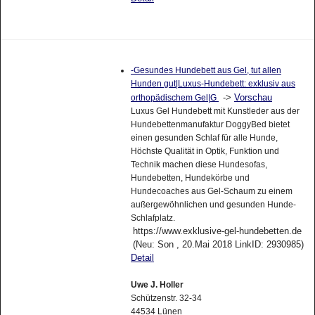
-Gesundes Hundebett aus Gel, tut allen
Hunden gut|Luxus-Hundebett: exklusiv aus
->
Vorschau
orthopädischem Gel|G
Luxus Gel Hundebett mit Kunstleder aus der
Hundebettenmanufaktur DoggyBed bietet
einen gesunden Schlaf für alle Hunde,
Höchste Qualität in Optik, Funktion und
Technik machen diese Hundesofas,
Hundebetten, Hundekörbe und
Hundecoaches aus Gel-Schaum zu einem
außergewöhnlichen und gesunden Hunde-
Schlafplatz.
https://www.exklusive-gel-hundebetten.de
(Neu: Son , 20.Mai 2018 LinkID: 2930985)
Detail
Uwe J. Holler
Schützenstr. 32-34
44534 Lünen