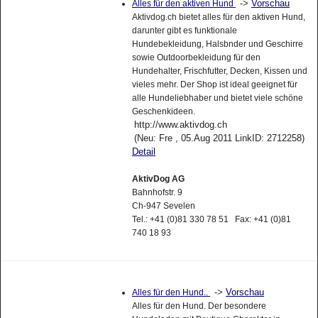
->
Vorschau
Alles für den aktiven Hund
Aktivdog.ch bietet alles für den aktiven Hund,
darunter gibt es funktionale
Hundebekleidung, Halsbnder und Geschirre
sowie Outdoorbekleidung für den
Hundehalter, Frischfutter, Decken, Kissen und
vieles mehr. Der Shop ist ideal geeignet für
alle Hundeliebhaber und bietet viele schöne
Geschenkideen.
http://www.aktivdog.ch
(Neu: Fre , 05.Aug 2011 LinkID: 2712258)
Detail
AktivDog AG
Bahnhofstr. 9
Ch-947 Sevelen
Tel.: +41 (0)81 330 78 51 Fax: +41 (0)81
740 18 93
->
Vorschau
Alles für den Hund..
Alles für den Hund. Der besondere