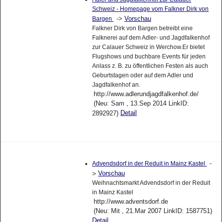
Schweiz - Homepage vom Falkner Dirk von
->
Vorschau
Bargen
Falkner Dirk von Bargen betreibt eine
Falknerei auf dem Adler- und Jagdfalkenhof
zur Calauer Schweiz in Werchow.Er bietet
Flugshows und buchbare Events für jeden
Anlass z. B. zu öffentlichen Festen als auch
Geburtstagen oder auf dem Adler und
Jagdfalkenhof an.
http://www.adlerundjagdfalkenhof.de/
(Neu: Sam , 13.Sep 2014 LinkID:
Detail
2892927)
-
Advendsdorf in der Reduit in Mainz Kastel
Vorschau
>
Weihnachtsmarkt Advendsdorf in der Reduit
in Mainz Kastel
http://www.adventsdorf.de
(Neu: Mit , 21.Mar 2007 LinkID: 1587751)
Detail