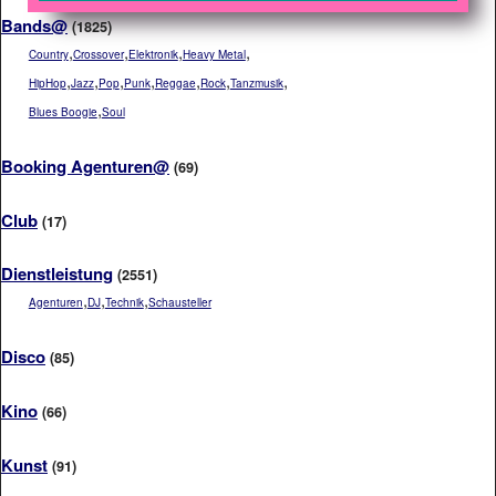
Bands@
(1825)
,
,
,
,
Country
Crossover
Elektronik
Heavy Metal
,
,
,
,
,
,
,
HipHop
Jazz
Pop
Punk
Reggae
Rock
Tanzmusik
,
Blues Boogie
Soul
Booking Agenturen@
(69)
Club
(17)
Dienstleistung
(2551)
,
,
,
Agenturen
DJ
Technik
Schausteller
Disco
(85)
Kino
(66)
Kunst
(91)