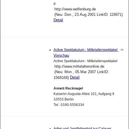
d
http://www.welfenburg.de
(Neu: Don , 23.Aug 2001 LinkID: 118971)
Detail
->
Active Spektakulum - Mittelalterspektakel
Vorschau
Active Spektakulum - Mittelalterspektakel
http://www.mittelalteronline.de
(Neu: Mon , 05.Mar 2007 LinkID:
Detail
1568168)
Annett Recknagel
Kaiserin-Augusta-Allee 101, Aufgang II
10553 Berlin
Tel.: 0180-5556334
Adler und Jagdfalkenhof zur Calauer