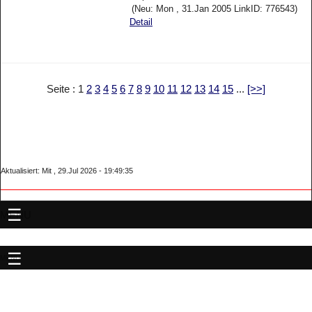
(Neu: Mon , 31.Jan 2005 LinkID: 776543)
Detail
Seite : 1
2
3
4
5
6
7
8
9
10
11
12
13
14
15
...
[>>]
Aktualisiert: Mit , 29.Jul 2026 - 19:49:35
MENU
MENU