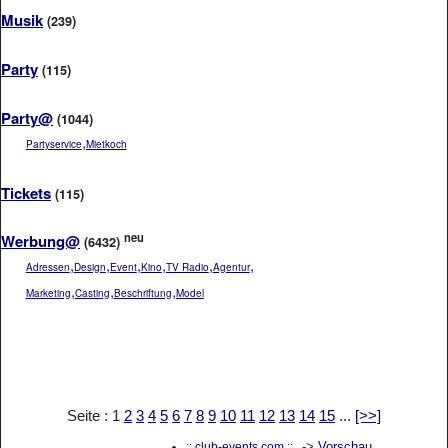
Musik
(239)
Party
(115)
Party@
(1044)
,
Partyservice
Mietkoch
Tickets
(115)
neu
Werbung@
(6432)
,
,
,
,
,
,
Adressen
Design
Event
Kino
TV Radio
Agentur
,
,
,
Marketing
Casting
Beschriftung
Model
Seite : 1
2
3
4
5
6
7
8
9
10
11
12
13
14
15
...
[>>]
->
Vorschau
:: club-events.com ::