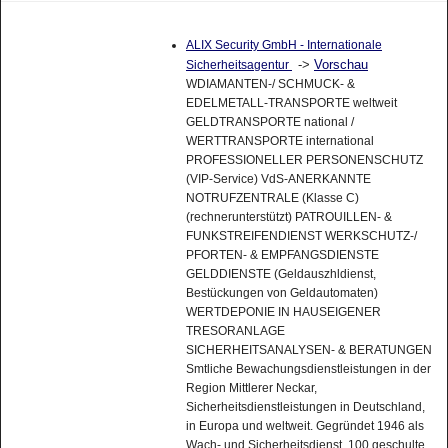
ALIX Security GmbH - Internationale
->
Vorschau
Sicherheitsagentur
WDIAMANTEN-/ SCHMUCK- &
EDELMETALL-TRANSPORTE weltweit
GELDTRANSPORTE national /
WERTTRANSPORTE international
PROFESSIONELLER PERSONENSCHUTZ
(VIP-Service) VdS-ANERKANNTE
NOTRUFZENTRALE (Klasse C)
(rechnerunterstützt) PATROUILLEN- &
FUNKSTREIFENDIENST WERKSCHUTZ-/
PFORTEN- & EMPFANGSDIENSTE
GELDDIENSTE (Geldauszhldienst,
Bestückungen von Geldautomaten)
WERTDEPONIE IN HAUSEIGENER
TRESORANLAGE
SICHERHEITSANALYSEN- & BERATUNGEN
Smtliche Bewachungsdienstleistungen in der
Region Mittlerer Neckar,
Sicherheitsdienstleistungen in Deutschland,
in Europa und weltweit. Gegründet 1946 als
Wach- und Sicherheitsdienst. 100 geschulte