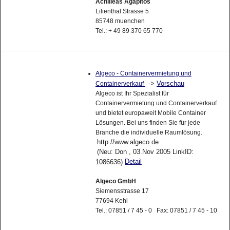
Achilleas Agapitos
Lilienthal Strasse 5
85748 muenchen
Tel.: + 49 89 370 65 770
Algeco - Containervermietung und
->
Vorschau
Containerverkauf
Algeco ist Ihr Spezialist für
Containervermietung und Containerverkauf
und bietet europaweit Mobile Container
Lösungen. Bei uns finden Sie für jede
Branche die individuelle Raumlösung.
http://www.algeco.de
(Neu: Don , 03.Nov 2005 LinkID:
Detail
1086636)
Algeco GmbH
Siemensstrasse 17
77694 Kehl
Tel.: 07851 / 7 45 - 0 Fax: 07851 / 7 45 - 10