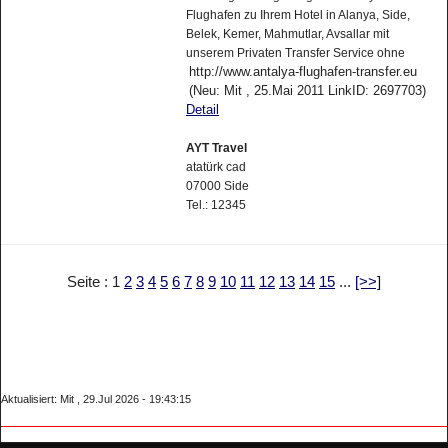
Flughafen zu Ihrem Hotel in Alanya, Side,
Belek, Kemer, Mahmutlar, Avsallar mit
unserem Privaten Transfer Service ohne
http://www.antalya-flughafen-transfer.eu
(Neu: Mit , 25.Mai 2011 LinkID: 2697703)
Detail
AYT Travel
atatürk cad
07000 Side
Tel.: 12345
Seite : 1
2
3
4
5
6
7
8
9
10
11
12
13
14
15
...
[>>]
Aktualisiert: Mit , 29.Jul 2026 - 19:43:15