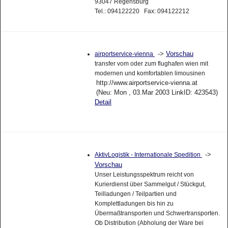
93047 Regensburg
Tel.: 094122220 Fax: 094122212
->
Vorschau
airportservice-vienna
transfer vom oder zum flughafen wien mit
modernen und komfortablen limousinen
http://www.airportservice-vienna.at
(Neu: Mon , 03.Mar 2003 LinkID: 423543)
Detail
->
AktivLogistik - Internationale Spedition
Vorschau
Unser Leistungsspektrum reicht von
Kurierdienst über Sammelgut / Stückgut,
Teilladungen / Teilpartien und
Komplettladungen bis hin zu
Übermaßtransporten und Schwertransporten.
Ob Distribution (Abholung der Ware bei