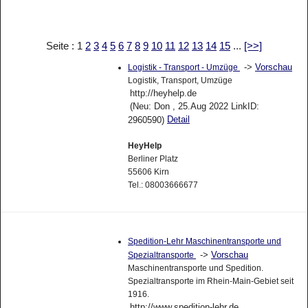
Seite : 1
2
3
4
5
6
7
8
9
10
11
12
13
14
15
...
[>>]
->
Vorschau
Logistik - Transport - Umzüge
Logistik, Transport, Umzüge
http://heyhelp.de
(Neu: Don , 25.Aug 2022 LinkID:
Detail
2960590)
HeyHelp
Berliner Platz
55606 Kirn
Tel.: 08003666677
Spedition-Lehr Maschinentransporte und
->
Vorschau
Spezialtransporte
Maschinentransporte und Spedition.
Spezialtransporte im Rhein-Main-Gebiet seit
1916.
http://www.spedition-lehr.de