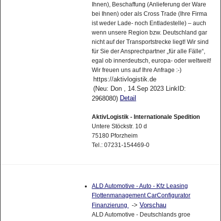
Ihnen), Beschaffung (Anlieferung der Ware
bei Ihnen) oder als Cross Trade (Ihre Firma
ist weder Lade- noch Entladestelle) – auch
wenn unsere Region bzw. Deutschland gar
nicht auf der Transportstrecke liegt! Wir sind
für Sie der Ansprechpartner „für alle Fälle“,
egal ob innerdeutsch, europa- oder weltweit!
Wir freuen uns auf Ihre Anfrage :-)
https://aktivlogistik.de
(Neu: Don , 14.Sep 2023 LinkID:
Detail
2968080)
AktivLogistik - Internationale Spedition
Untere Stöckstr. 10 d
75180 Pforzheim
Tel.: 07231-154469-0
ALD Automotive - Auto - Kfz Leasing
Flottenmanagement CarConfigurator
->
Vorschau
Finanzierung
ALD Automotive - Deutschlands groe