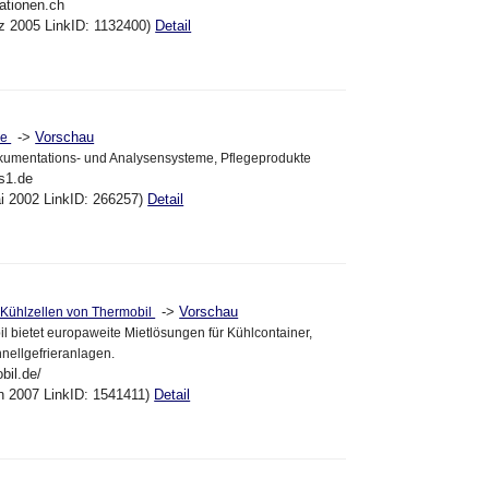
ationen.ch
ez 2005 LinkID: 1132400)
Detail
->
Vorschau
ge
kumentations- und Analysensysteme, Pflegeprodukte
s1.de
ai 2002 LinkID: 266257)
Detail
->
Vorschau
Kühlzellen von Thermobil
l bietet europaweite Mietlösungen für Kühlcontainer,
nellgefrieranlagen.
bil.de/
an 2007 LinkID: 1541411)
Detail