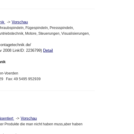
->
Vorschau
nik
 Schraubspindeln, Fügespindeln, Pressspindeln,
Antriebstechnik, Motore, Steuerungen, Visualisierungen,
ontagetechnik.de/
ov 2008 LinkID: 2236799)
Detail
nik
en-Voerden
929 Fax: 49 5495 952939
->
Vorschau
äsentiert
ter Produkte die man nicht haben muss,aber haben