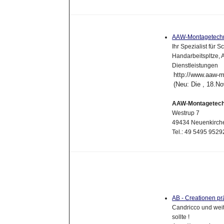
AAW-Montagetech
Ihr Spezialist für
Handarbeitspltze, 
Dienstleistungen
http://www.aaw-m
(Neu: Die , 18.N
AAW-Montagetech
Westrup 7
49434 Neuenkirch
Tel.: 49 5495 952
AB - Creationen pr
Candricco und wei
sollte !