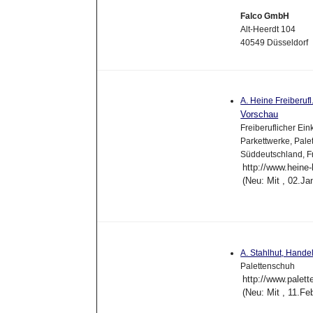
Falco GmbH
Alt-Heerdt 104
40549 Düsseldorf
A. Heine Freiberuf
Vorschau
Freiberuflicher Ei
Parkettwerke, Pale
Süddeutschland, Fr
http://www.heine-
(Neu: Mit , 02.J
A. Stahlhut, Hande
Palettenschuh
http://www.palet
(Neu: Mit , 11.F