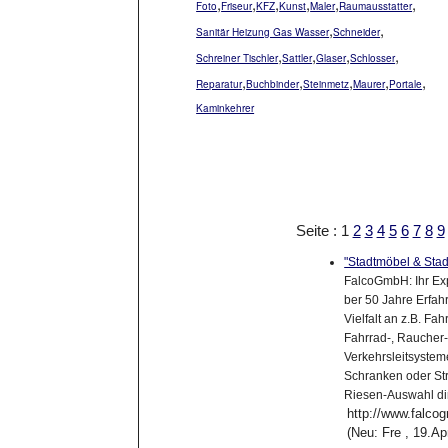
,
,
,
,
,
,
Foto
Friseur
KFZ
Kunst
Maler
Raumausstatter
,
,
Sanitär Heizung Gas Wasser
Schneider
,
,
,
,
Schreiner Tischler
Sattler
Glaser
Schlosser
,
,
,
,
,
Reparatur
Buchbinder
Steinmetz
Maurer
Portale
Kaminkehrer
Seite : 1
2
3
4
5
6
7
8
9
"Stadtmöbel & Stad
FalcoGmbH: Ihr Exp
ber 50 Jahre Erfahr
Vielfalt an z.B. F
Fahrrad-, Raucher
Verkehrsleitsystem
Schranken oder Str
Riesen-Auswahl dir
http://www.falco
(Neu: Fre , 19.A