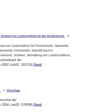
->
l. Einkauf von Laubrundholz für die Holzbranche
nkauf von Laubrundholz für Furnierwerke, Sgewerke,
ttenwerke, Holzhandel, Import/Export in
ankreich, Schweiz. Vermittlung von Laubschnittholz.
holzeinkauf.de/
an 2002 LinkID: 191224)
Detail
->
Vorschau
l
tenschuh.de/
eb 2004 LinkID: 578094)
Detail