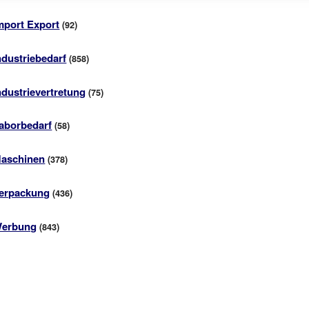
mport Export
(92)
ndustriebedarf
(858)
ndustrievertretung
(75)
aborbedarf
(58)
aschinen
(378)
erpackung
(436)
erbung
(843)