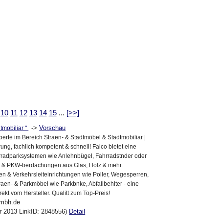
10
11
12
13
14
15
...
[>>]
->
Vorschau
tmobiliar "
erte im Bereich Straen- & Stadtmöbel & Stadtmobiliar |
ung, fachlich kompetent & schnell! Falco bietet eine
ahrradparksystemen wie Anlehnbügel, Fahrradstnder oder
- & PKW-berdachungen aus Glas, Holz & mehr.
en & Verkehrsleiteinrichtungen wie Poller, Wegesperren,
aen- & Parkmöbel wie Parkbnke, Abfallbehlter - eine
ekt vom Hersteller. Qualitt zum Top-Preis!
gmbh.de
pr 2013 LinkID: 2848556)
Detail