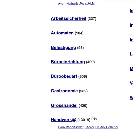
,
,
,
Avon
Herbalife
Preis
MLM
I
Arbeitssicherheit
(337)
I
Automaten
(104)
I
Befestigung
(93)
L
Büroeinrichtung
(409)
M
Büroobedarf
(606)
V
Gastronomie
(582)
W
Grosshandel
(420)
neu
Handwerk@
(13019)
,
,
,
,
Bau- Möbeltischler
Bäcker
Elektro
Fleischer