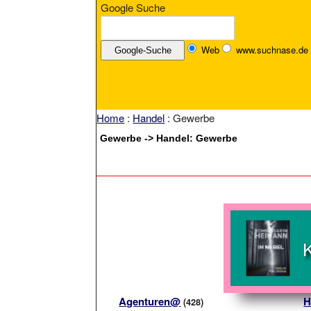
Google Suche
Web
www.suchnase.de
Home
:
Handel
: Gewerbe
Gewerbe -> Handel: Gewerbe
Agenturen@
H
(428)