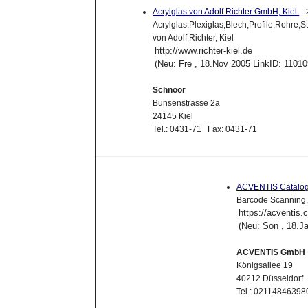
Acrylglas von Adolf Richter GmbH, Kiel
Acrylglas,Plexiglas,Blech,Profile,Rohre
von Adolf Richter, Kiel
http://www.richter-kiel.de
(Neu: Fre , 18.Nov 2005 LinkID: 1101
Schnoor
Bunsenstrasse 2a
24145 Kiel
Tel.: 0431-71 Fax: 0431-71
ACVENTIS Catalo
Barcode Scanning,
https://acventis
(Neu: Son , 18.J
ACVENTIS GmbH
Königsallee 19
40212 Düsseldorf
Tel.: 02114846398