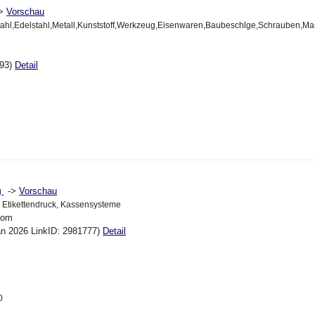
->
Vorschau
,Stahl,Edelstahl,Metall,Kunststoff,Werkzeug,Eisenwaren,Baubeschlge,Schrauben,M
093)
Detail
->
Vorschau
g
 Etikettendruck, Kassensysteme
.com
an 2026 LinkID: 2981777)
Detail
0