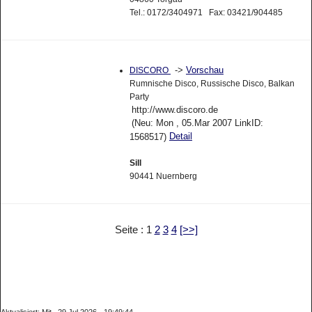
Tel.: 0172/3404971 Fax: 03421/904485
->
Vorschau
DISCORO
Rumnische Disco, Russische Disco, Balkan
Party
http://www.discoro.de
(Neu: Mon , 05.Mar 2007 LinkID:
Detail
1568517)
Sill
90441 Nuernberg
Seite : 1
2
3
4
[>>]
Aktualisiert: Mit , 29.Jul 2026 - 19:49:44