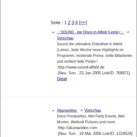
Seite : 1
2
3
4
[>>]
->
.:: SOUND - die Disco in Alfeld (Leine) ::.
Vorschau
Sound die ultimative Diskothek in Alfeld
(Leine). Jede Woche neue Highlights im
Programm, moderate Preise, nette Mitarbeiter
und einfach fette Partys !
http://www.sound-alfeld.de
(Neu: Son , 23.Jan 2005 LinkID: 768971)
Detail
->
Vorschau
Akunavideo
Disco Poolparties, Wet Party Events, Wet
Movies, Wetlook Pictures and more
http://akunavideo.com
(Neu: Son , 19.Mar 2006 LinkID: 1224524)