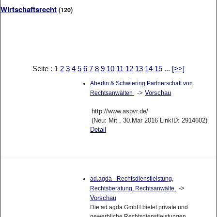
Wirtschaftsrecht
(120)
Seite : 1
2
3
4
5
6
7
8
9
10
11
12
13
14
15
...
[>>]
Abedin & Schwiering Partnerschaft von
->
Vorschau
Rechtsanwälten
http://www.aspvr.de/
(Neu: Mit , 30.Mar 2016 LinkID: 2914602)
Detail
ad.agda - Rechtsdienstleistung,
->
Rechtsberatung, Rechtsanwälte
Vorschau
Die ad.agda GmbH bietet private und
gewerbliche Rechtsdienstleistungen,