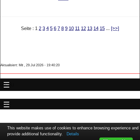
Seite : 1
2
3
4
5
6
7
8
9
10
11
12
13
14
15
...
[>>]
Aktualisiert: Mit , 29.Jul 2026 - 19:40:20
MENU
MENU
This website makes use of cookies to enhance browsing experience and
provide additional functionality.
Details