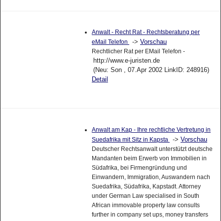
Anwalt - Recht Rat - Rechtsberatung per
->
Vorschau
eMail Telefon
Rechtlicher Rat per EMail Telefon -
http://www.e-juristen.de
(Neu: Son , 07.Apr 2002 LinkID: 248916)
Detail
Anwalt am Kap - Ihre rechtliche Vertretung in
->
Vorschau
Suedafrika mit Sitz in Kapsta
Deutscher Rechtsanwalt unterstützt deutsche
Mandanten beim Erwerb von Immobilien in
Südafrika, bei Firmengründung und
Einwandern, Immigration, Auswandern nach
Suedafrika, Südafrika, Kapstadt. Attorney
under German Law specialised in South
African immovable property law consults
further in company set ups, money transfers