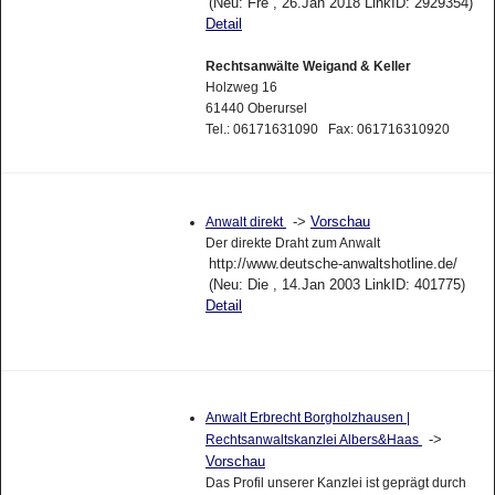
(Neu: Fre , 26.Jan 2018 LinkID: 2929354)
Detail
Rechtsanwälte Weigand & Keller
Holzweg 16
61440 Oberursel
Tel.: 06171631090 Fax: 061716310920
->
Vorschau
Anwalt direkt
Der direkte Draht zum Anwalt
http://www.deutsche-anwaltshotline.de/
(Neu: Die , 14.Jan 2003 LinkID: 401775)
Detail
Anwalt Erbrecht Borgholzhausen |
->
Rechtsanwaltskanzlei Albers&Haas
Vorschau
Das Profil unserer Kanzlei ist geprägt durch