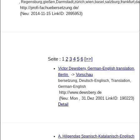
, Regensburg,gießen,Darmstadt,zürich,wien,basel,salzburg,frankfurt,d
http://profi-fachuebersetzung.de/
(Neu: 2014-11-15 LinkID: 2895953)
Seite : 1
2
3
4
5
6
[>>]
Victor Dewsbery, German-English translation,
->
Vorschau
Berlin
bersetzung, Deutsch-Englisch, Translation,
German-English
http://www.dewsbery.de
(Neu: Mon , 31.Dez 2001 LinkID: 190223)
Detail
A. Hilgendag Spanisch-Katalanisch-Englisch