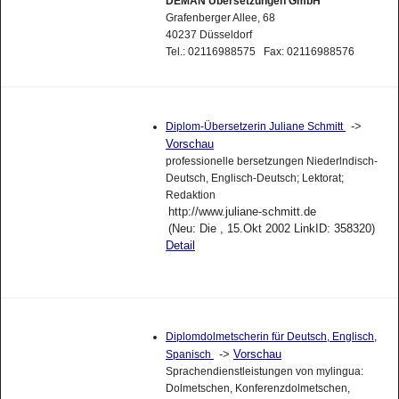
DEMAN Übersetzungen GmbH
Grafenberger Allee, 68
40237 Düsseldorf
Tel.: 02116988575 Fax: 02116988576
->
Diplom-Übersetzerin Juliane Schmitt
Vorschau
professionelle bersetzungen Niederlndisch-
Deutsch, Englisch-Deutsch; Lektorat;
Redaktion
http://www.juliane-schmitt.de
(Neu: Die , 15.Okt 2002 LinkID: 358320)
Detail
Diplomdolmetscherin für Deutsch, Englisch,
->
Vorschau
Spanisch
Sprachendienstleistungen von mylingua:
Dolmetschen, Konferenzdolmetschen,