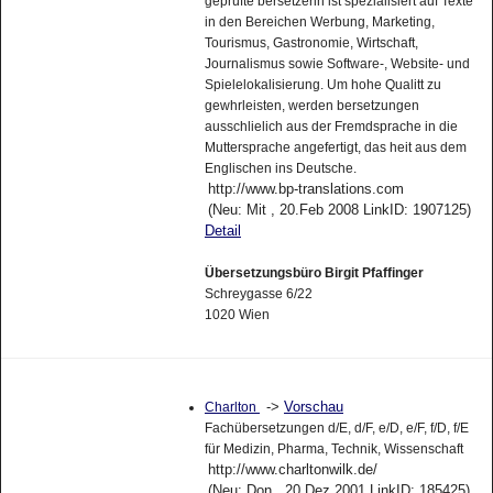
geprüfte bersetzerin ist spezialisiert auf Texte
in den Bereichen Werbung, Marketing,
Tourismus, Gastronomie, Wirtschaft,
Journalismus sowie Software-, Website- und
Spielelokalisierung. Um hohe Qualitt zu
gewhrleisten, werden bersetzungen
ausschlielich aus der Fremdsprache in die
Muttersprache angefertigt, das heit aus dem
Englischen ins Deutsche.
http://www.bp-translations.com
(Neu: Mit , 20.Feb 2008 LinkID: 1907125)
Detail
Übersetzungsbüro Birgit Pfaffinger
Schreygasse 6/22
1020 Wien
->
Vorschau
Charlton
Fachübersetzungen d/E, d/F, e/D, e/F, f/D, f/E
für Medizin, Pharma, Technik, Wissenschaft
http://www.charltonwilk.de/
(Neu: Don , 20.Dez 2001 LinkID: 185425)