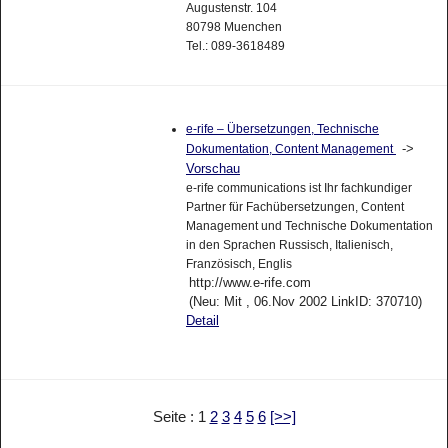
Augustenstr. 104
80798 Muenchen
Tel.: 089-3618489
e-rife – Übersetzungen, Technische
->
Dokumentation, Content Management
Vorschau
e-rife communications ist Ihr fachkundiger
Partner für Fachübersetzungen, Content
Management und Technische Dokumentation
in den Sprachen Russisch, Italienisch,
Französisch, Englis
http://www.e-rife.com
(Neu: Mit , 06.Nov 2002 LinkID: 370710)
Detail
Seite : 1
2
3
4
5
6
[>>]