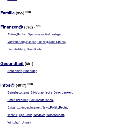
neu
Familie
(355)
neu
Finanzen@
(5962)
,
,
,
Aktien
Banken Sparkassen
Geldanlagen
,
,
,
,
,
Versicherung
Inkasso
Leasing
Kredit
Infos
,
Dienstleistung
Kreditkarte
Gesundheit
(681)
,
Abnehmen
Ernährung
neu
Infos@
(4017)
,
,
,
Betriebssysteme
Bibliographische
Datenbanken
,
,
Datensicherheit
Dokumentationen
,
,
,
,
,
Existenzgründer
Internet
News
Politik
Recht
,
,
,
,
Technik
Tips Tricks
Windows
Wissenschaft
,
Wirtschaft
Umwelt