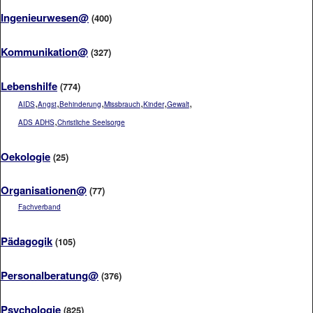
Ingenieurwesen@
(400)
Kommunikation@
(327)
Lebenshilfe
(774)
,
,
,
,
,
,
AIDS
Angst
Behinderung
Missbrauch
Kinder
Gewalt
,
ADS ADHS
Christliche Seelsorge
Oekologie
(25)
Organisationen@
(77)
Fachverband
Pädagogik
(105)
Personalberatung@
(376)
Psychologie
(825)