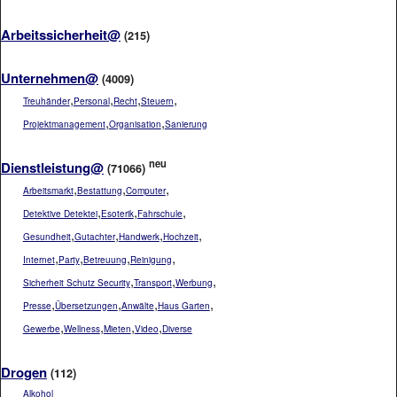
Arbeitssicherheit@
(215)
Unternehmen@
(4009)
,
,
,
,
Treuhänder
Personal
Recht
Steuern
,
,
Projektmanagement
Organisation
Sanierung
neu
Dienstleistung@
(71066)
,
,
,
Arbeitsmarkt
Bestattung
Computer
,
,
,
Detektive Detektei
Esoterik
Fahrschule
,
,
,
,
Gesundheit
Gutachter
Handwerk
Hochzeit
,
,
,
,
Internet
Party
Betreuung
Reinigung
,
,
,
Sicherheit Schutz Security
Transport
Werbung
,
,
,
,
Presse
Übersetzungen
Anwälte
Haus Garten
,
,
,
,
Gewerbe
Wellness
Mieten
Video
Diverse
Drogen
(112)
Alkohol