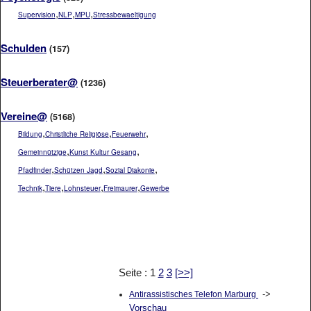
,
,
,
Supervision
NLP
MPU
Stressbewaeltigung
Schulden
(157)
Steuerberater@
(1236)
Vereine@
(5168)
,
,
,
Bildung
Christliche Religiöse
Feuerwehr
,
,
Gemeinnützige
Kunst Kultur Gesang
,
,
,
Pfadfinder
Schützen Jagd
Sozial Diakonie
,
,
,
,
Technik
Tiere
Lohnsteuer
Freimaurer
Gewerbe
Seite : 1
2
3
[>>]
->
Antirassistisches Telefon Marburg
Vorschau