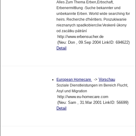
Alles Zum Thema Erben,Erbschaft,
Erbenermittlung -Suche bekannter und
unbekannte Erben. World wide searching for
heirs. Recherche d'héritiers. Poszukiwanie
nieznanych spadkobierców.Veskeré úkony
od zacátku pátrání
http://www.erbensucher.de
(Neu: Don , 09.Sep 2004 LinkID: 694622)
Detail
->
Vorschau
European Homecare
Soziale Dienstleistungen im Bereich Flucht,
Asyl und Migration
http://www.eu-homecare.com
(Neu: Sam , 31.Mar 2001 LinkID: 56699)
Detail