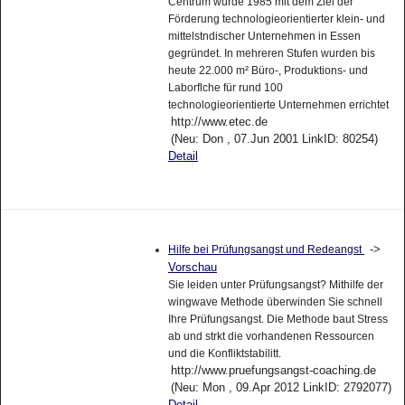
Centrum wurde 1985 mit dem Ziel der
Förderung technologieorientierter klein- und
mittelstndischer Unternehmen in Essen
gegründet. In mehreren Stufen wurden bis
heute 22.000 m² Büro-, Produktions- und
Laborflche für rund 100
technologieorientierte Unternehmen errichtet
http://www.etec.de
(Neu: Don , 07.Jun 2001 LinkID: 80254)
Detail
->
Hilfe bei Prüfungsangst und Redeangst
Vorschau
Sie leiden unter Prüfungsangst? Mithilfe der
wingwave Methode überwinden Sie schnell
Ihre Prüfungsangst. Die Methode baut Stress
ab und strkt die vorhandenen Ressourcen
und die Konfliktstabilitt.
http://www.pruefungsangst-coaching.de
(Neu: Mon , 09.Apr 2012 LinkID: 2792077)
Detail