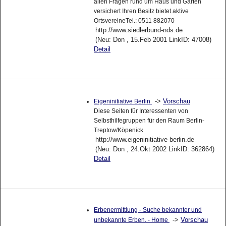
allen Fragen rund um Haus und Garten
versichert Ihren Besitz bietet aktive
OrtsvereineTel.: 0511 882070
http://www.siedlerbund-nds.de
(Neu: Don , 15.Feb 2001 LinkID: 47008)
Detail
->
Vorschau
Eigeninitiative Berlin
Diese Seiten für Interessenten von
Selbsthilfegruppen für den Raum Berlin-
Treptow/Köpenick
http://www.eigeninitiative-berlin.de
(Neu: Don , 24.Okt 2002 LinkID: 362864)
Detail
Erbenermittlung - Suche bekannter und
->
Vorschau
unbekannte Erben. - Home