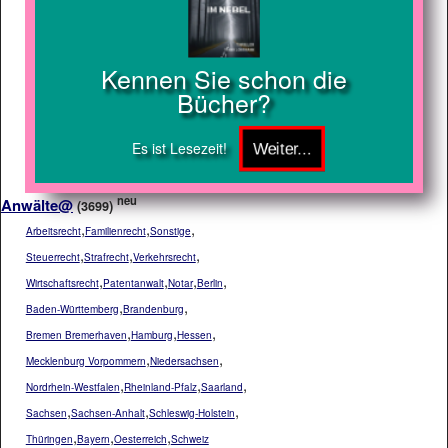
Kennen Sie schon die
Bücher?
Es ist Lesezeit!
neu
Anwälte@
(3699)
,
,
,
Arbeitsrecht
Familienrecht
Sonstige
,
,
,
Steuerrecht
Strafrecht
Verkehrsrecht
,
,
,
,
Wirtschaftsrecht
Patentanwalt
Notar
Berlin
,
,
Baden-Württemberg
Brandenburg
,
,
,
Bremen Bremerhaven
Hamburg
Hessen
,
,
Mecklenburg Vorpommern
Niedersachsen
,
,
,
Nordrhein-Westfalen
Rheinland-Pfalz
Saarland
,
,
,
Sachsen
Sachsen-Anhalt
Schleswig-Holstein
,
,
,
Thüringen
Bayern
Oesterreich
Schweiz