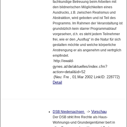
fachkundige Betreuung beim Arbeiten mit
den bildnerischen Möglichkeiten eines
Ausdrucks, z.B. zwischen Realismus und
Abstraktion, wird geboten und ist Teil des
Programms. Im Rahmen der Veranstaltung ist
grundstzlich kein starrer Programmablauf
vorgesehen, d.h. es steht jedem Teilnehmer
frei, wie er den „Ausflug“ in die Natur für sich
gestalten möchte und welche körperliche
Anstrengung er als angenehm und vertrglich
empfindet.
http://ewald-
gynes.at/de/aktuelles/index.cfm?
action=detail&id=52
(Neu: Fre , 01.Mar 2002 LinkID: 228772)
Detail
->
Vorschau
DSB Niedersachsen
Der DSB strkt Ihre Rechte als Haus-
Wohnungs-und Grundeigentümer bert in