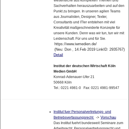
Wesentliche aus komplexen Themen und
Sachverhalten herauszuarbeiten und auf den
Punkt zu bringen. In unseren agilen Teams
aus Journalisten, Designer, Texter,
Consultants und ITler entstehen mit viel
Kreativität maßgeschneiderte Konzepte für
unsere Kunden. Denn was wir tun, tun wir mit
Leidenschaft. Für uns und für Sie.
https://www.iwmedien.de/
(Neu: Don , 14.Feb 2019 LinkID: 2935767)
Detail
Institut der deutschen Wirtschaft Köln
Medien GmbH
Konrad-Adenauer-Ufer 21
50668 Köln
Tel.: 0221 4981-0 Fax: 0221 4981-99547
Institut fuer Personalvertretungs- und
->
Vorschau
Betriebsverfassungsrecht
Das Institut fuehrt bundesweit Seminare zum
Arbeitsrecht, Personalvertretungsrecht und