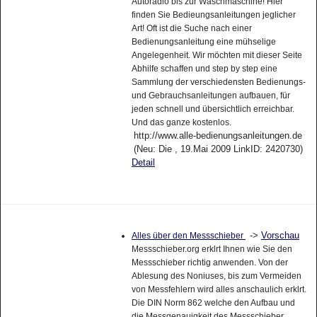
Autoradio bis zur Waschmaschine! Hier
finden Sie Bedieungsanleitungen jeglicher
Art! Oft ist die Suche nach einer
Bedienungsanleitung eine mühselige
Angelegenheit. Wir möchten mit dieser Seite
Abhilfe schaffen und step by step eine
Sammlung der verschiedensten Bedienungs-
und Gebrauchsanleitungen aufbauen, für
jeden schnell und übersichtlich erreichbar.
Und das ganze kostenlos.
http://www.alle-bedienungsanleitungen.de
(Neu: Die , 19.Mai 2009 LinkID: 2420730)
Detail
->
Vorschau
Alles über den Messschieber
Messschieber.org erklrt Ihnen wie Sie den
Messschieber richtig anwenden. Von der
Ablesung des Noniuses, bis zum Vermeiden
von Messfehlern wird alles anschaulich erklrt.
Die DIN Norm 862 welche den Aufbau und
die Messgenauigkeit des Messschieber