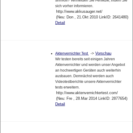
sinnvoll? Vermeiden Sie Fehlkufe, indem Sie
sich vorher informieren.
http://www.akkusauger.net/
(Neu: Don , 21.Okt 2010 LinkID: 2641480)
Detail
->
Vorschau
Aktenvernichter Test
Wir testen bereits seit einigen Jahren
Aktenvernichter und werden unser Angebot
an hochwertigen Geräten auch weiterhin
ausbauen. Demnächst werden auch
Videotestberichte unsere Aktenvernichter
tests erweitern.
http://www.aktenvernichtertest.com/
(Neu: Fre , 28.Mar 2014 LinkID: 2877654)
Detail