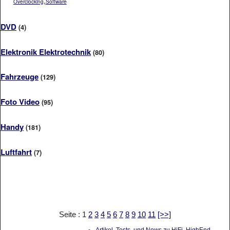
,
Overclocking
Software
DVD
(4)
Elektronik Elektrotechnik
(80)
Fahrzeuge
(129)
Foto Video
(95)
Handy
(181)
Luftfahrt
(7)
Seite : 1
2
3
4
5
6
7
8
9
10
11
[>>]
Artikel, Tests, und News zu HiFi, HighEnd,