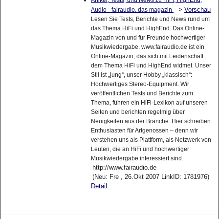
->
Vorschau
Audio - fairaudio. das magazin
Lesen Sie Tests, Berichte und News rund um
das Thema HiFi und HighEnd. Das Online-
Magazin von und für Freunde hochwertiger
Musikwiedergabe. www.fairaudio.de ist ein
Online-Magazin, das sich mit Leidenschaft
dem Thema HiFi und HighEnd widmet. Unser
Stil ist „jung“, unser Hobby „klassisch“:
Hochwertiges Stereo-Equipment. Wir
veröffentlichen Tests und Berichte zum
Thema, führen ein HiFi-Lexikon auf unseren
Seiten und berichten regelmig über
Neuigkeiten aus der Branche. Hier schreiben
Enthusiasten für Artgenossen – denn wir
verstehen uns als Plattform, als Netzwerk von
Leuten, die an HiFi und hochwertiger
Musikwiedergabe interessiert sind.
http://www.fairaudio.de
(Neu: Fre , 26.Okt 2007 LinkID: 1781976)
Detail