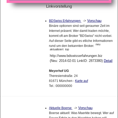
Linkvorstellung
->
Vorschau
BDSwiss Erfahrungen
Binäre optionen sind seit geraumer Zeit im
Internet präsent. Wer damit traden möchte,
kommt oft am Broker "BDSwiss" nicht vorbei.
Auf dieser Seite gibt es etliche Informationen
neu
rund um den bekannten Broker.
aktualisiert
top
http://www.bdswisserfahrungen.biz
(Neu: 2014-02-01 LinkID: 2873380)
Detail
Meyerhof UG
Theresienstraße. 24
81671 München -
Karte auf
Tel.: 000000000
->
Vorschau
Aktuelle Boerse
Boerse aktuell: Was Maerkte bewegt. Wer auf
Dauer Erfolg in den Maerkten haben will,