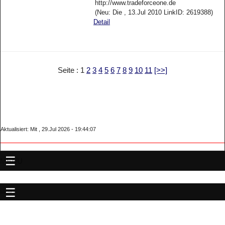
http://www.tradeforceone.de
(Neu: Die , 13.Jul 2010 LinkID: 2619388)
Detail
Seite : 1
2
3
4
5
6
7
8
9
10
11
[>>]
Aktualisiert: Mit , 29.Jul 2026 - 19:44:07
MENU
MENU