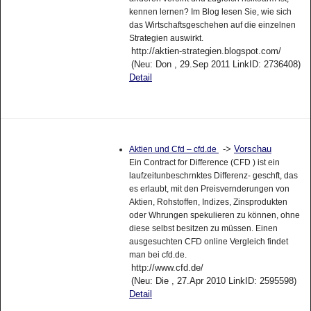
kennen lernen? Im Blog lesen Sie, wie sich
das Wirtschaftsgeschehen auf die einzelnen
Strategien auswirkt.
http://aktien-strategien.blogspot.com/
(Neu: Don , 29.Sep 2011 LinkID: 2736408)
Detail
->
Vorschau
Aktien und Cfd – cfd.de
Ein Contract for Difference (CFD ) ist ein
laufzeitunbeschrnktes Differenz- geschft, das
es erlaubt, mit den Preisvernderungen von
Aktien, Rohstoffen, Indizes, Zinsprodukten
oder Whrungen spekulieren zu können, ohne
diese selbst besitzen zu müssen. Einen
ausgesuchten CFD online Vergleich findet
man bei cfd.de.
http://www.cfd.de/
(Neu: Die , 27.Apr 2010 LinkID: 2595598)
Detail