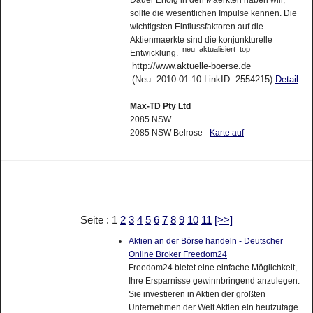
sollte die wesentlichen Impulse kennen. Die
wichtigsten Einflussfaktoren auf die
Aktienmaerkte sind die konjunkturelle
neu
aktualisiert
top
Entwicklung.
http://www.aktuelle-boerse.de
(Neu: 2010-01-10 LinkID: 2554215)
Detail
Max-TD Pty Ltd
2085 NSW
2085 NSW Belrose -
Karte auf
Seite : 1
2
3
4
5
6
7
8
9
10
11
[>>]
Aktien an der Börse handeln - Deutscher
Online Broker Freedom24
Freedom24 bietet eine einfache Möglichkeit,
Ihre Ersparnisse gewinnbringend anzulegen.
Sie investieren in Aktien der größten
Unternehmen der Welt Aktien ein heutzutage