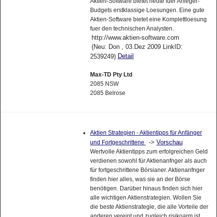
Aktien-Software bietet heute fuer Anleger-
Budgets erstklassige Loesungen. Eine gute
Aktien-Software bietet eine Komplettloesung
fuer den technischen Analysten.
http://www.aktien-software.com
(Neu: Don , 03.Dez 2009 LinkID:
Detail
2539249)
Max-TD Pty Ltd
2085 NSW
2085 Belrose
Aktien Strategien - Aktientipps für Anfänger
->
Vorschau
und Fortgeschrittene
Wertvolle Aktientipps zum erfolgreichen Geld
verdienen sowohl für Aktienanfnger als auch
für fortgeschrittene Börsianer. Aktienanfnger
finden hier alles, was sie an der Börse
benötigen. Darüber hinaus finden sich hier
alle wichtigen Aktienstrategien. Wollen Sie
die beste Aktienstrategie, die alle Vorteile der
anderen vereint und zugleich risikoarm ist,