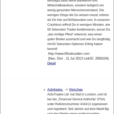
benötigst dafür keine Banklehre und
Wirtschaftsstudium, sondern lediglich ein
wenig gesunden Menschenverstand. Die
wenigen Dinge die Du wissen musst, erklren
wir Dir hier auf 60Sekunden.com. In unserem
Crashkurs erfhrst Du in wenigen Minuten, wie
60 Sekunden Trades funktionieren, woran Du
„das richtige Pferd“ erkennst, was einen
guten Broker ausmacht und wie Du langfristig
mit 60 Sekunden Optionen Erfolg haben
kannst!
http://www.60sekunden.com
(Neu: Don , 11.Jul 2013 LinkID: 2858104)
Detail
->
Vorschau
Activtrades
ActivTrades Ltd. hat Sitzt in London, und ist
bei der „Financial Service Authority“ (FSA)
unter Referenznummer 434413 zugelassen
und registriert. Seit Jahren auf dem Markt ttig
und des Wertes eines professionellen