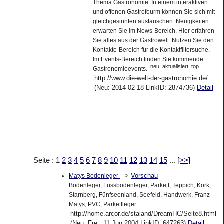
Thema Gastronomie. In einem interaktiven
und offenen Gastrofourm können Sie sich mit
gleichgesinnten austauschen. Neuigkeiten
erwarten Sie im News-Bereich. Hier erfahren
Sie alles aus der Gastrowelt. Nutzen Sie den
Kontakte-Bereich für die Kontaktfiltersuche.
Im Events-Bereich finden Sie kommende
neu
aktualisiert
top
Gastronomieevents.
http://www.die-welt-der-gastronomie.de/
(Neu: 2014-02-18 LinkID: 2874736)
Detail
Seite : 1
2
3
4
5
6
7
8
9
10
11
12
13
14
15
...
[>>]
->
Vorschau
Matys Bodenleger
Bodenleger, Fussbodenleger, Parkett, Teppich, Kork,
Starnberg, Fünfseenland, Seefeld, Handwerk, Franz
Matys, PVC, Parkettleger
http://home.arcor.de/staland/DreamHC/Seite8.html
(Neu: Fre , 11.Jun 2004 LinkID: 647263)
Detail