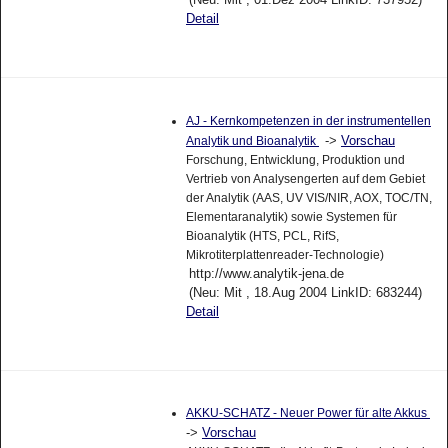
Detail
AJ - Kernkompetenzen in der instrumentellen
->
Vorschau
Analytik und Bioanalytik
Forschung, Entwicklung, Produktion und
Vertrieb von Analysengerten auf dem Gebiet
der Analytik (AAS, UV VIS/NIR, AOX, TOC/TN,
Elementaranalytik) sowie Systemen für
Bioanalytik (HTS, PCL, RifS,
Mikrotiterplattenreader-Technologie)
http://www.analytik-jena.de
(Neu: Mit , 18.Aug 2004 LinkID: 683244)
Detail
AKKU-SCHATZ - Neuer Power für alte Akkus
->
Vorschau