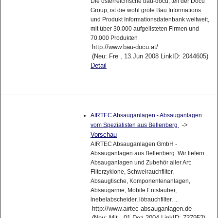
Die österreichische bau-docu, teil der Docu
Group, ist die wohl gröte Bau Informations
und Produkt Informationsdatenbank weltweit,
mit über 30.000 aufgelisteten Firmen und
70.000 Produkten
http://www.bau-docu.at/
(Neu: Fre , 13.Jun 2008 LinkID: 2044605)
Detail
AIRTEC Absauganlagen - Absauganlagen
->
vom Spezialisten aus Bellenberg
Vorschau
AIRTEC Absauganlagen GmbH -
Absauganlagen aus Bellenberg. Wir liefern
Absauganlagen und Zubehör aller Art:
Filterzyklone, Schweirauchfilter,
Absaugtische, Komponentenanlagen,
Absaugarme, Mobile Entstauber,
lnebelabscheider, lötrauchfilter, ...
http://www.airtec-absauganlagen.de
(Neu: Mit , 01.Dez 2004 LinkID: 737952)