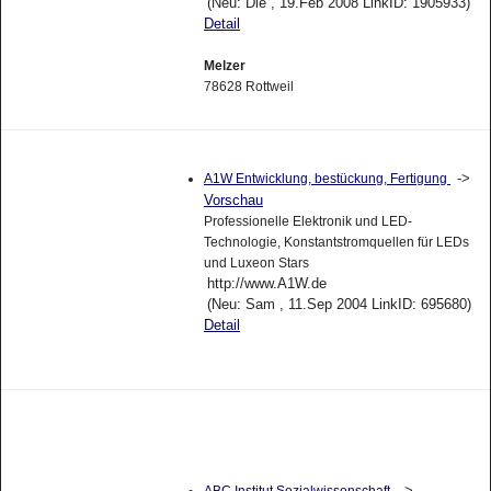
(Neu: Die , 19.Feb 2008 LinkID: 1905933)
Detail
Melzer
78628 Rottweil
->
A1W Entwicklung, bestückung, Fertigung
Vorschau
Professionelle Elektronik und LED-
Technologie, Konstantstromquellen für LEDs
und Luxeon Stars
http://www.A1W.de
(Neu: Sam , 11.Sep 2004 LinkID: 695680)
Detail
->
ABC Institut Sozialwissenschaft