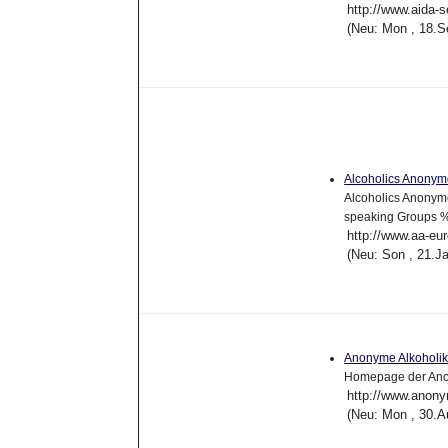
http://www.aida-s
(Neu: Mon , 18.S
Alcoholics Anonym
Alcoholics Anonym
speaking Groups %
http://www.aa-eu
(Neu: Son , 21.J
Anonyme Alkoholi
Homepage der Ano
http://www.anony
(Neu: Mon , 30.A