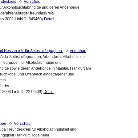
->
Vorschau
undeskreis
für Alkoholsuchtabhngige und deren Angehörige
.de/ahrensburger.freundeskreis
ep 2002 LinkID: 349460)
Detail
->
Vorschau
d Hessen e.V. für Selbsthilfegruppen
Aida-Selbsthilfegruppen, Arbeitskreis Alkohol in der
thilfegruppen für Alkoholabhngige und
ige sowie deren Angehörige in Maintal, Frankfurt am
ruchköbel und Offenbach eingetragener und
rein
vh.de/
kt 2008 LinkID: 2212509)
Detail
->
Vorschau
ruppe
Aida Freundeskreis für Alkoholabhngigkeit und
gigkeit Frankfurt Rödelheim