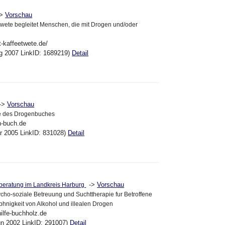
->
Vorschau
twete begleitet Menschen, die mit Drogen und/oder
t-kaffeetwete.de/
ug 2007 LinkID: 1689219)
Detail
->
Vorschau
e des Drogenbuches
n-buch.de
ar 2005 LinkID: 831028)
Detail
->
Vorschau
beratung im Landkreis Harburg
cho-soziale Betreuung und Suchttherapie fur Betroffene
hnigkeit von Alkohol und illealen Drogen
ilfe-buchholz.de
un 2002 LinkID: 291007)
Detail