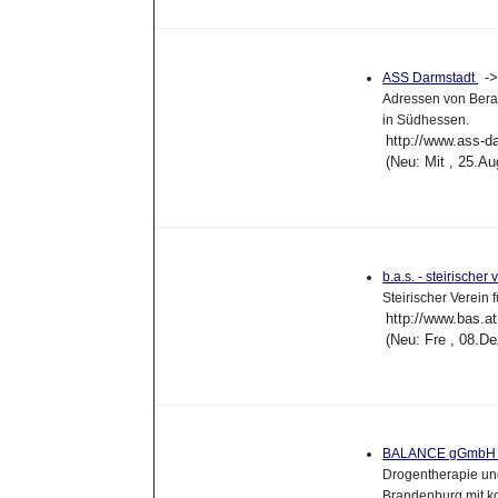
-
ASS Darmstadt
Adressen von Bera
in Südhessen.
http://www.ass-d
(Neu: Mit , 25.A
b.a.s. - steirischer
Steirischer Verein 
http://www.bas.at
(Neu: Fre , 08.D
BALANCE gGmbH
Drogentherapie und
Brandenburg mit ko