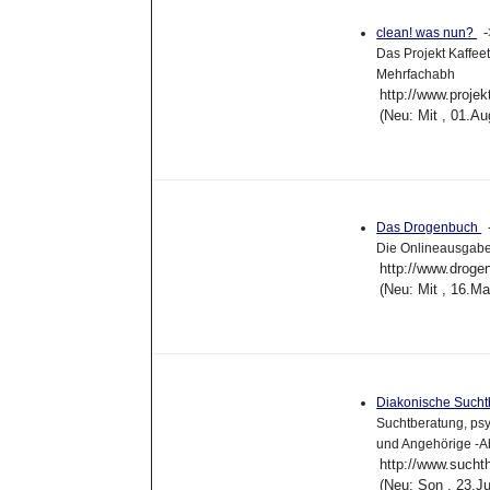
clean! was nun?
Das Projekt Kaffee
Mehrfachabh
http://www.projek
(Neu: Mit , 01.A
Das Drogenbuch
Die Onlineausgab
http://www.droge
(Neu: Mit , 16.M
Diakonische Sucht
Suchtberatung, psy
und Angehörige -Ab
http://www.suchth
(Neu: Son , 23.J