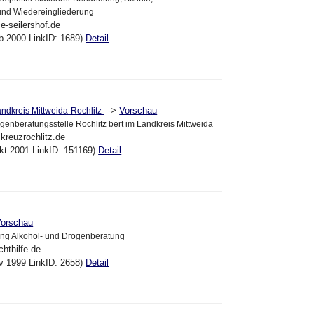
und Wiedereingliederung
e-seilershof.de
eb 2000 LinkID: 1689)
Detail
->
Vorschau
ndkreis Mittweida-Rochlitz
genberatungsstelle Rochlitz bert im Landkreis Mittweida
kreuzrochlitz.de
kt 2001 LinkID: 151169)
Detail
orschau
ung Alkohol- und Drogenberatung
chthilfe.de
ov 1999 LinkID: 2658)
Detail