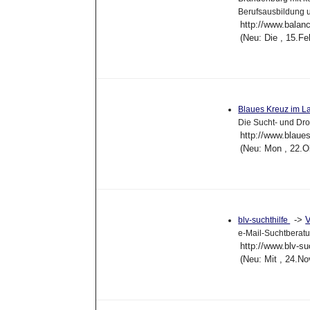
Berufsausbildung 
http://www.balanc
(Neu: Die , 15.F
Blaues Kreuz im La
Die Sucht- und Dro
http://www.blaues
(Neu: Mon , 22.O
->
V
blv-suchthilfe
e-Mail-Suchtberat
http://www.blv-su
(Neu: Mit , 24.N