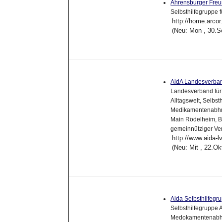
Ahrensburger Fre
Selbsthilfegruppe 
http://home.arcor
(Neu: Mon , 30.S
AidA Landesverban
Landesverband für 
Alltagswelt, Selbs
Medikamentenabhng
Main Rödelheim, B
gemeinnütziger Ve
http://www.aida-l
(Neu: Mit , 22.O
Aida Selbsthilfeg
Selbsthilfegruppe 
Medokamentenabhn