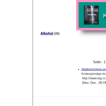
Alkohol
(33)
Seite : 
Abstinenzcheck un
Kostengünstige Ana
http://www.etg.cc
(Neu: Don , 08.O