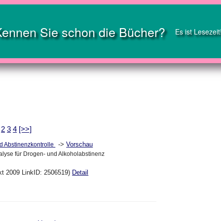
Kennen Sie schon die Bücher?
Es ist Lesezeit
1
2
3
4
[>>]
->
Vorschau
d Abstinenzkontrolle
lyse für Drogen- und Alkoholabstinenz
kt 2009 LinkID: 2506519)
Detail