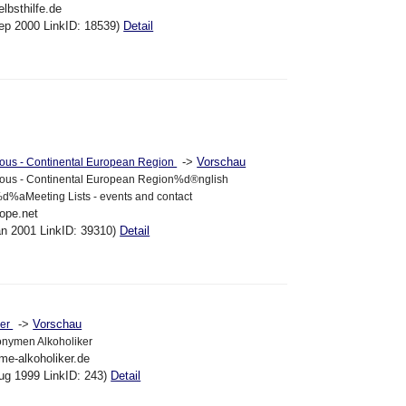
elbsthilfe.de
ep 2000 LinkID: 18539)
Detail
->
Vorschau
ous - Continental European Region
ous - Continental European Region%d®nglish
d%aMeeting Lists - events and contact
rope.net
an 2001 LinkID: 39310)
Detail
->
Vorschau
ker
nymen Alkoholiker
me-alkoholiker.de
ug 1999 LinkID: 243)
Detail