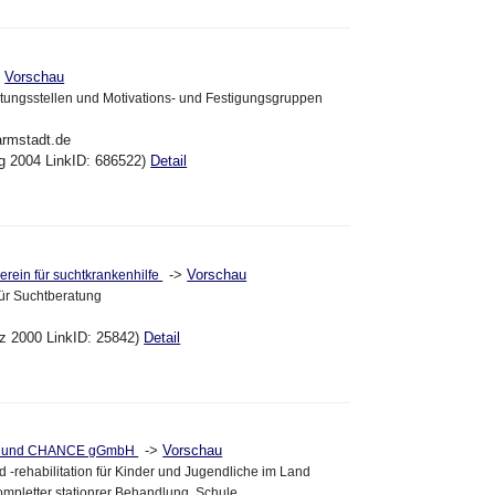
>
Vorschau
tungsstellen und Motivations- und Festigungsgruppen
armstadt.de
ug 2004 LinkID: 686522)
Detail
->
Vorschau
 verein für suchtkrankenhilfe
für Suchtberatung
ez 2000 LinkID: 25842)
Detail
->
Vorschau
 und CHANCE gGmbH
 -rehabilitation für Kinder und Jugendliche im Land
mpletter stationrer Behandlung, Schule,