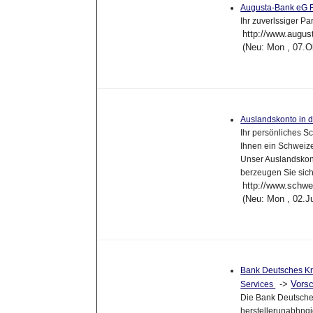
Augusta-Bank eG R
Ihr zuverlssiger P
http://www.augus
(Neu: Mon , 07.O
Auslandskonto in 
Ihr persönliches S
Ihnen ein Schweize
Unser Auslandskont
berzeugen Sie sich
http://www.schwe
(Neu: Mon , 02.J
Bank Deutsches Kr
->
Vors
Services
Die Bank Deutsche
herstellerunabhngi