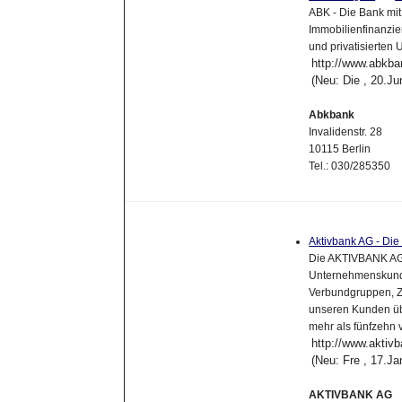
ABK - Die Bank mit
Immobilienfinanzie
und privatisierten
http://www.abkba
(Neu: Die , 20.J
Abkbank
Invalidenstr. 28
10115 Berlin
Tel.: 030/285350
Aktivbank AG - Die
Die AKTIVBANK AG i
Unternehmenskunden
Verbundgruppen, Ze
unseren Kunden üb
mehr als fünfzehn
http://www.aktivb
(Neu: Fre , 17.J
AKTIVBANK AG