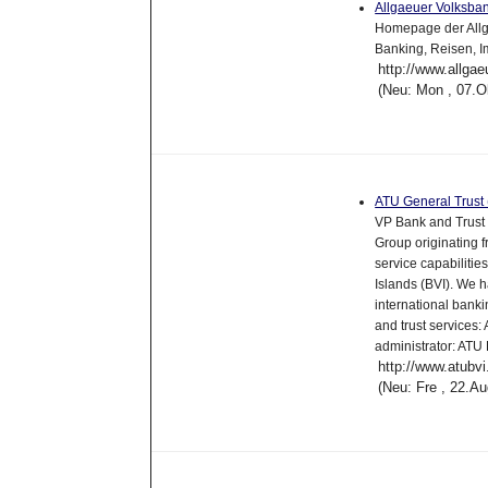
Allgaeuer Volksb
Homepage der Allg
Banking, Reisen, Im
http://www.allga
(Neu: Mon , 07.O
ATU General Trust 
VP Bank and Trust 
Group originating f
service capabilities
Islands (BVI). We h
international banki
and trust services:
administrator: ATU 
http://www.atubv
(Neu: Fre , 22.A