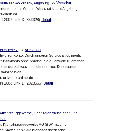
->
Vorschau
aiffeisen-Volksbank, Augsburg
artner rund ums Geld im Wirtschaftsraum Augsburg.
ta-bank.de
kt 2002 LinkID: 353328)
Detail
->
Vorschau
der Schweiz
chweizer Konto. Durch unseren Service ist es möglich
r Bankkonto ohne Anreise in die Schweiz zu eröffnen.
o in der Schweiz hat sehr günstige Konditionen.
 selbst davon.
izer-konto-online.de
un 2008 LinkID: 2023566)
Detail
aftfahrzeuggewerbe, Finanzdienstleistungen und
chau
s Kraftfahrzeuggewerbe AG (BDK) ist eine
ge Spezialbank, die branchenspezifische