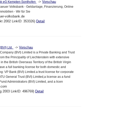
->
Vorschau
ank eG Kempten-Sonthofen
aeuer Volksbank - Geldanlage, Finanzierung, Online
mobilien - Wir für Sie
euer-volksbank.de
kt 2002 LinkID: 353326)
Detail
->
Vorschau
(BVI) Ltd.
Company (BVI) Limited is a Private Banking and Trust
rom the Principality of Liechtenstein with extensive
 in the British Overseas Territory of the British Virgin
ave a full banking license for both domestic and
ng: VP Bank (BVI) Limited.a trust license for corporate
 ATU General Trust (BVI) Limited,a license as a fund
Fund Administrators (BVI) Limited, and a licen
i.com
ug 2003 LinkID: 496769)
Detail