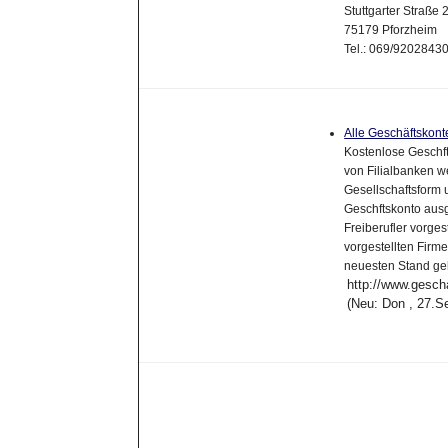
Stuttgarter Straße 
75179 Pforzheim
Tel.: 069/920284
Alle Geschäftskont
Kostenlose Geschf
von Filialbanken w
Gesellschaftsform
Geschftskonto ausg
Freiberufler vorges
vorgestellten Firm
neuesten Stand ge
http://www.gesch
(Neu: Don , 27.S