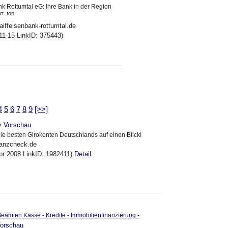
nk Rottumtal eG: Ihre Bank in der Region
rt
top
aiffeisenbank-rottumtal.de
11-15 LinkID: 375443)
4
5
6
7
8
9
[>>]
>
Vorschau
ie besten Girokonten Deutschlands auf einen Blick!
nanzcheck.de
pr 2008 LinkID: 1982411)
Detail
eamten Kasse - Kredite - Immobilienfinanzierung -
orschau