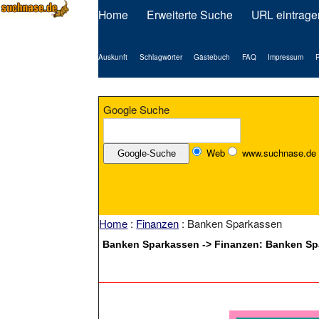
Home
Erweiterte Suche
URL eintrage
Auskunft
Schlagwörter
Gästebuch
FAQ
Impressum
P
Google Suche
Web
www.suchnase.de
Home
:
Finanzen
: Banken Sparkassen
Banken Sparkassen -> Finanzen: Banken S