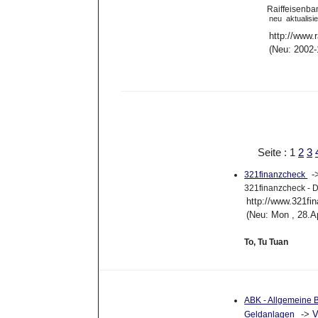
Raiffeisenba
neu
aktualisie
http://www.r
(Neu: 2002-
Seite : 1
2
3
-
321finanzcheck
321finanzcheck - D
http://www.321fi
(Neu: Mon , 28.A
To, Tu Tuan
ABK - Allgemeine B
->
V
Geldanlagen