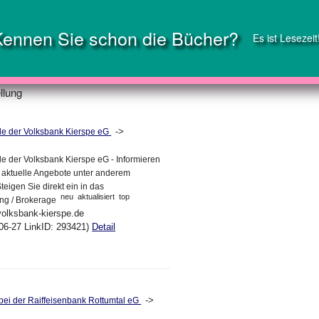
Kennen Sie schon die Bücher?
Es ist Lesezeit
llung
->
iale der Volksbank Kierspe eG
iale der Volksbank Kierspe eG - Informieren
r aktuelle Angebote unter anderem
teigen Sie direkt ein in das
neu
aktualisiert
top
ing / Brokerage
volksbank-kierspe.de
06-27 LinkID: 293421)
Detail
->
ei der Raiffeisenbank Rottumtal eG