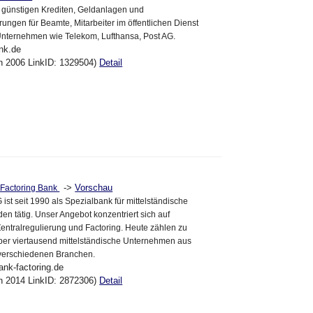
 günstigen Krediten, Geldanlagen und
rungen für Beamte, Mitarbeiter im öffentlichen Dienst
 Unternehmen wie Telekom, Lufthansa, Post AG.
nk.de
un 2006 LinkID: 1329504)
Detail
->
Vorschau
 Factoring Bank
st seit 1990 als Spezialbank für mittelständische
 tätig. Unser Angebot konzentriert sich auf
ntralregulierung und Factoring. Heute zählen zu
er viertausend mittelständische Unternehmen aus
 verschiedenen Branchen.
ank-factoring.de
an 2014 LinkID: 2872306)
Detail