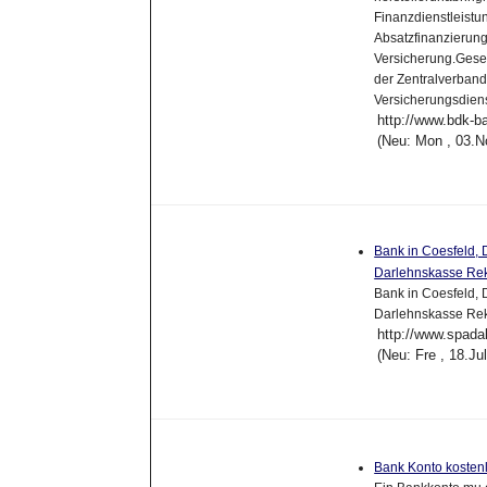
Finanzdienstleistu
Absatzfinanzierung
Versicherung.Gese
der Zentralverban
Versicherungsdien
http://www.bdk-b
(Neu: Mon , 03.N
Bank in Coesfeld,
Darlehnskasse Re
Bank in Coesfeld,
Darlehnskasse Re
http://www.spada
(Neu: Fre , 18.J
Bank Konto kosten