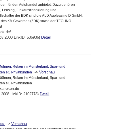
ngen für den Autohandel anbietet. Dazu gehören
, Leasing, Einkaufsfinanzierung und
llschafter der BDK sind die ALD Auoleasing D GmbH,
d des Kfz Gewerbes (ZDK) sowie der TECHNO
st
ank.de/
ov 2003 LinkID: 536936)
Detail
 Dülmen, Reken im Münsterland, Spar- und
->
Vorschau
ken eG Privatkunden
 Dülmen, Reken im Münsterland, Spar- und
ken eG Privatkunden
ka-reken.de
ul 2008 LinkID: 2102778)
Detail
->
Vorschau
los