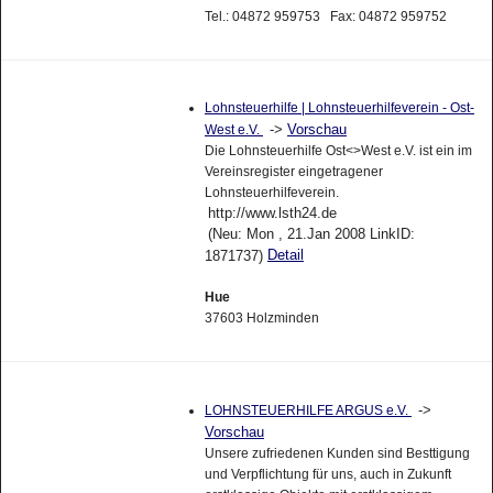
Tel.: 04872 959753 Fax: 04872 959752
Lohnsteuerhilfe | Lohnsteuerhilfeverein - Ost-
->
Vorschau
West e.V.
Die Lohnsteuerhilfe Ost<>West e.V. ist ein im
Vereinsregister eingetragener
Lohnsteuerhilfeverein.
http://www.lsth24.de
(Neu: Mon , 21.Jan 2008 LinkID:
Detail
1871737)
Hue
37603 Holzminden
->
LOHNSTEUERHILFE ARGUS e.V.
Vorschau
Unsere zufriedenen Kunden sind Besttigung
und Verpflichtung für uns, auch in Zukunft