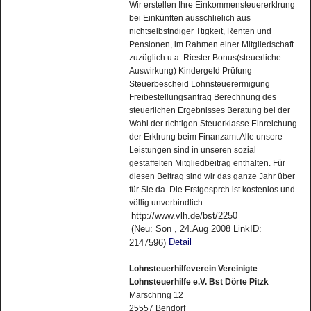
Wir erstellen Ihre Einkommensteuererklrung
bei Einkünften ausschlielich aus
nichtselbstndiger Ttigkeit, Renten und
Pensionen, im Rahmen einer Mitgliedschaft
zuzüglich u.a. Riester Bonus(steuerliche
Auswirkung) Kindergeld Prüfung
Steuerbescheid Lohnsteuerermigung
Freibestellungsantrag Berechnung des
steuerlichen Ergebnisses Beratung bei der
Wahl der richtigen Steuerklasse Einreichung
der Erklrung beim Finanzamt Alle unsere
Leistungen sind in unseren sozial
gestaffelten Mitgliedbeitrag enthalten. Für
diesen Beitrag sind wir das ganze Jahr über
für Sie da. Die Erstgesprch ist kostenlos und
völlig unverbindlich
http://www.vlh.de/bst/2250
(Neu: Son , 24.Aug 2008 LinkID:
Detail
2147596)
Lohnsteuerhilfeverein Vereinigte
Lohnsteuerhilfe e.V. Bst Dörte Pitzk
Marschring 12
25557 Bendorf