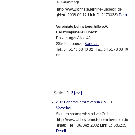
aktualisiert
top
http://www.lohnsteuerhilfe-luebeck.de
(Neu: 2008-09-12 LinkID: 2170338)
Detail
Vereinigte Lohnsteuerhilfe e.V. -
Beratungsstelle Lübeck
Ratzeburger Allee 42 a
23562 Luebeck -
Karte auf
Tel.: 04 51 / 8 08 40 82 Fax: 04 51 / 8 08 40
83
Seite : 1
2
[>>]
->
ABB Lohnsteuerhilfeverein e.V.
Vorschau
Steuern sparen,wir sind vor Ort!
http://www.abbevlohnsteuerhilfeverein.de
(Neu: Fre , 06.Dez 2002 LinkID: 385235)
Detail