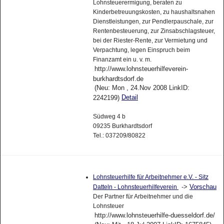
Lohnsteuerermigung, beraten zu
Kinderbetreuungskosten, zu haushaltsnahen
Dienstleistungen, zur Pendlerpauschale, zur
Rentenbesteuerung, zur Zinsabschlagsteuer,
bei der Riester-Rente, zur Vermietung und
Verpachtung, legen Einspruch beim
Finanzamt ein u. v. m.
http://www.lohnsteuerhilfeverein-
burkhardtsdorf.de
(Neu: Mon , 24.Nov 2008 LinkID:
Detail
2242199)
Südweg 4 b
09235 Burkhardtsdorf
Tel.: 037209/80822
Lohnsteuerhilfe für Arbeitnehmer e.V. - Sitz
->
Vorschau
Datteln - Lohnsteuerhilfeverein
Der Partner für Arbeitnehmer und die
Lohnsteuer
http://www.lohnsteuerhilfe-duesseldorf.de/