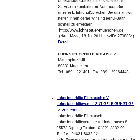
erstklassige Objekte mit erstklassigem
Service zu kombinieren. Vertrauen Sie
unserer Erfahrung!Sprechen Sie uns an, wir
helfen Ihnen gerne.Wir sind per U-Bahn
schnell zu erreichen.
http://www.lohnsteuer-muenchen.de
(Neu: Mon , 18.Jul 2011 LinkID: 2708654)
Detail
LOHNSTEUERHILFE ARGUS e.V.
Marienplatz 1/III
80331 Muenchen
Tel.: 089 – 221401 Fax: 089 – 29164443
Lohnsteuerhilfe Elbmarsch e.V.
Lohnsteuerhilfeverein GUT GELB GÜNSTIG !
->
Vorschau
Lohnsteuerhilfe Elbmarsch
Lohnsteuerhilfeverein e.V. Lindenbusch 8
25578 Dgeling Telefon : 04821-8832-99
Telefax : 04821-8832-12
http://www.einkommensteuererklaerung.de/