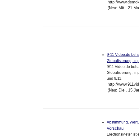
http://www.demok
(Neu: Mit , 21.M
9-11 Video.de beh
Globalisierung, Im
9/11 Video.de beha
Globalisierung, Im
und 9/11.
http://www.911vi
(Neu: Die , 15.J
Abstimmung, Wertu
Vorschau
ElectionsMeter ist 