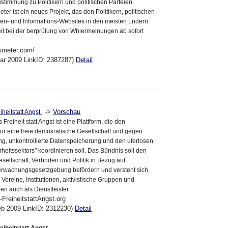
timmung zu Politikern und politischen Parteien
eter ist ein neues Projekt, das den Politikern, politischen
ten- und Informations-Websites in den meisten Lndern
t bei der berprüfung von Whlermeinungen ab sofort
nsmeter.com/
ar 2009 LinkID: 2387287)
Detail
->
Vorschau
iheitstatt Angst
Freiheit statt Angst ist eine Plattform, die den
 für eine freie demokratische Gesellschaft und gegen
, unkontrollierte Datenspeicherung und den uferlosen
heitssektors" koordinieren soll. Das Bündnis soll den
sellschaft, Verbnden und Politik in Bezug auf
berwachungsgesetzgebung befördern und versteht sich
 Vereine, Institutionen, aktivistische Gruppen und
n auch als Dienstleister.
-FreiheitstattAngst.org
eb 2009 LinkID: 2312230)
Detail