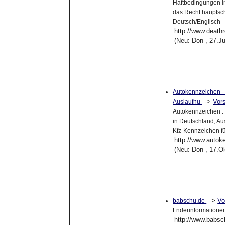
Haftbedingungen in
das Recht hauptsch
Deutsch/Englisch
http://www.death
(Neu: Don , 27.J
Autokennzeichen -
->
Vor
Auslaufnu
Autokennzeichen :
in Deutschland, A
Kfz-Kennzeichen f
http://www.autok
(Neu: Don , 17.O
->
Vo
babschu.de
Lnderinformationen
http://www.babsc