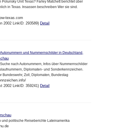
 Polunsky Unit Texas? Farley Matchett berichtet über
lich in Texas. Insassen beschreiben Wer sie sind.
row-texas.com
un 2002 LinkID: 293589)
Detail
 Autonummern und Nummernschilder in Deutschland,
schau
 Suche nach Autonummern, Infos über Nummernschilder
uslaufnummern, Diplomaten- und Sonderkennzeichen.
ür Bundeswehr, Zoll, Diplomaten, Bundestag
ennzeichen.info/
kt 2002 LinkID: 359241)
Detail
rschau
 und politische Reiseberichte Lateinamerika
hu.de