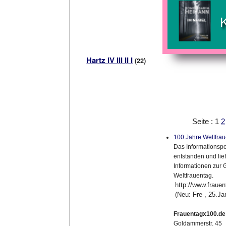
Hartz IV III II I
(22)
Seite : 1
2
100 Jahre Weltfra
Das Informationspo
entstanden und lie
Informationen zur
Weltfrauentag.
http://www.fraue
(Neu: Fre , 25.J
Frauentagx100.de
Goldammerstr. 45