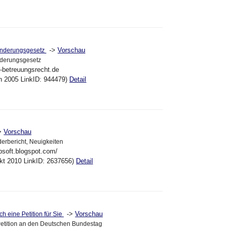
->
Vorschau
änderungsgesetz
nderungsgesetz
m-betreuungsrecht.de
un 2005 LinkID: 944479)
Detail
>
Vorschau
derbericht, Neuigkeiten
bsoft.blogspot.com/
kt 2010 LinkID: 2637656)
Detail
->
Vorschau
ch eine Petition für Sie
etition an den Deutschen Bundestag