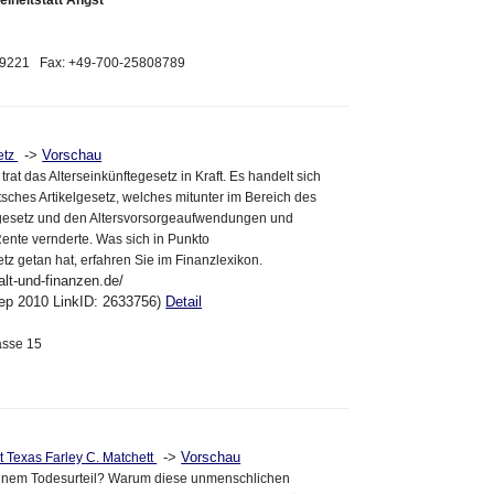
eiheitstatt Angst
099221 Fax: +49-700-25808789
->
Vorschau
etz
rat das Alterseinkünftegesetz in Kraft. Es handelt sich
tsches Artikelgesetz, welches mitunter im Bereich des
esetz und den Altersvorsorgeaufwendungen und
Rente vernderte. Was sich in Punkto
tz getan hat, erfahren Sie im Finanzlexikon.
lt-und-finanzen.de/
ep 2010 LinkID: 2633756)
Detail
asse 15
->
Vorschau
 Texas Farley C. Matchett
inem Todesurteil? Warum diese unmenschlichen