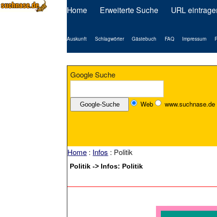
Home
Erweiterte Suche
URL eintrage
Auskunft
Schlagwörter
Gästebuch
FAQ
Impressum
P
Google Suche
Web
www.suchnase.de
Home
:
Infos
: Politik
Politik -> Infos: Politik