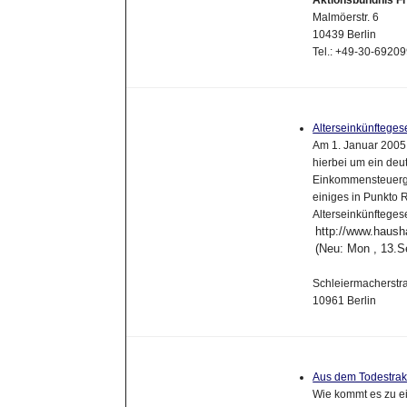
Aktionsbündnis Fr
Malmöerstr. 6
10439 Berlin
Tel.: +49-30-692
Alterseinkünfteges
Am 1. Januar 2005 t
hierbei um ein deu
Einkommensteuerg
einiges in Punkto 
Alterseinkünftegese
http://www.hausha
(Neu: Mon , 13.S
Schleiermacherstr
10961 Berlin
Aus dem Todestrakt
Wie kommt es zu e