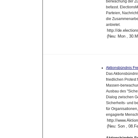
berwachung der Zus
befasst. ElectionsM
Parteien, Nachrich
die Zusammenarbei
anbietet.
http://de.electio
(Neu: Mon , 30.M
Aktionsbündnis Fre
Das Aktionsbündnis 
friedlichen Protest
Massen-berwachung
Ausbau des "Sicher
Dialog zwischen Ge
Sicherheits- und 
für Organisationen,
engagierte Mensche
http://www.Aktion
(Neu: Son , 08.F