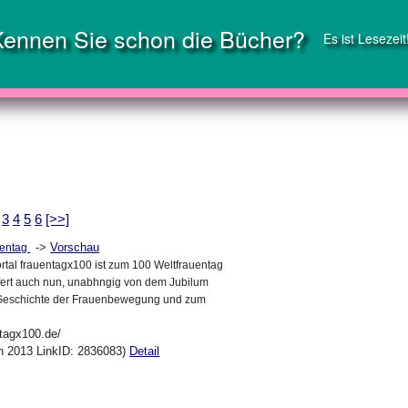
Kennen Sie schon die Bücher?
Es ist Lesezeit
3
4
5
6
[>>]
->
Vorschau
uentag
rtal frauentagx100 ist zum 100 Weltfrauentag
fert auch nun, unabhngig von dem Jubilum
 Geschichte der Frauenbewegung und zum
ntagx100.de/
an 2013 LinkID: 2836083)
Detail