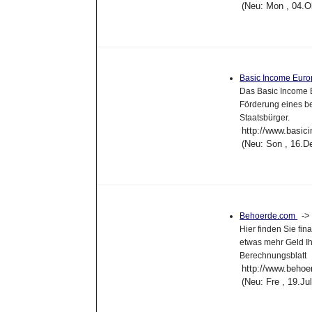
(Neu: Mon , 04.O
Basic Income Eur
Das Basic Income 
Förderung eines b
Staatsbürger.
http://www.basic
(Neu: Son , 16.D
-
Behoerde.com
Hier finden Sie fi
etwas mehr Geld Ih
Berechnungsblatt
http://www.beho
(Neu: Fre , 19.J