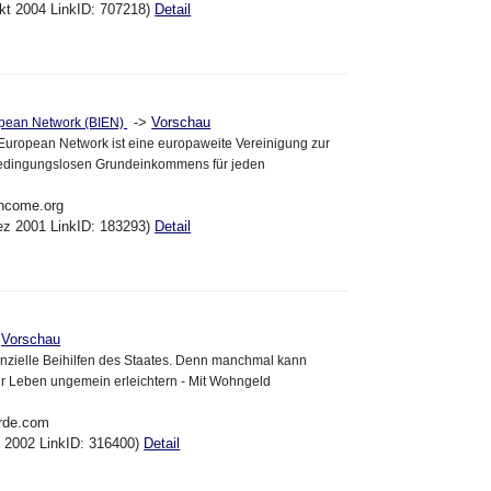
kt 2004 LinkID: 707218)
Detail
->
Vorschau
opean Network (BIEN)
European Network ist eine europaweite Vereinigung zur
edingungslosen Grundeinkommens für jeden
income.org
ez 2001 LinkID: 183293)
Detail
>
Vorschau
nanzielle Beihilfen des Staates. Denn manchmal kann
r Leben ungemein erleichtern - Mit Wohngeld
erde.com
ul 2002 LinkID: 316400)
Detail