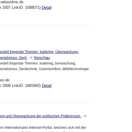
ratieonline.de
ar 2007 LinkID: 1588071)
Detail
andelt folgende Themen: Irakkrieg, Überwachung,
->
Vorschau
perialismus, Gent
ndelt folgende Themen: Irakkrieg, berwachung,
perialismus, Gentechnik, Uranmunition, Militrtechnologie
deo.de
an 2008 LinkID: 1865960)
Detail
->
ng und Überwachung der politischen Präferenzen
ein internationales Internet-Portal, welches sich mit der