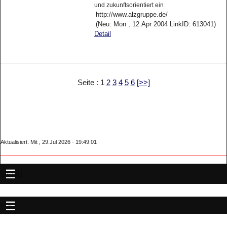
und zukunftsorientiert ein
http://www.alzgruppe.de/
(Neu: Mon , 12.Apr 2004 LinkID: 613041)
Detail
Seite : 1
2
3
4
5
6
[>>]
Aktualisiert: Mit , 29.Jul 2026 - 19:49:01
MENU
MENU