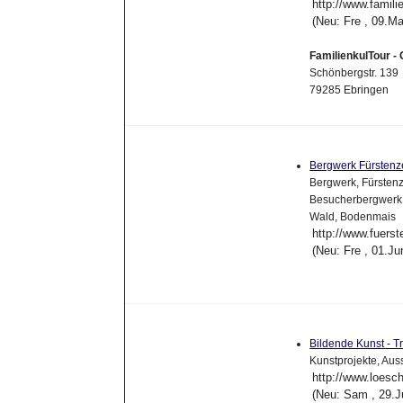
http://www.famili
(Neu: Fre , 09.M
FamilienkulTour -
Schönbergstr. 139
79285 Ebringen
Bergwerk Fürsten
Bergwerk, Fürstenz
Besucherbergwerk, 
Wald, Bodenmais
http://www.fuers
(Neu: Fre , 01.J
Bildende Kunst - 
Kunstprojekte, Auss
http://www.loesc
(Neu: Sam , 29.J