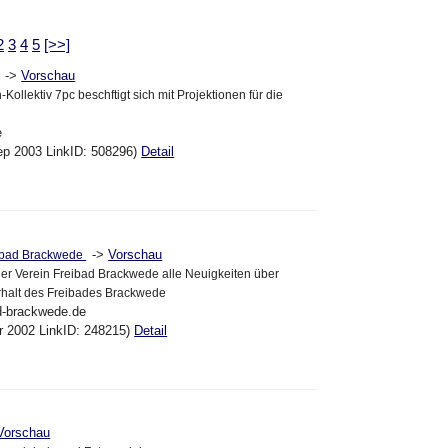
2
3
4
5
[>>]
->
Vorschau
-Kollektiv 7pc beschftigt sich mit Projektionen für die
e
ep 2003 LinkID: 508296)
Detail
->
Vorschau
eibad Brackwede
t der Verein Freibad Brackwede alle Neuigkeiten über
rhalt des Freibades Brackwede
ad-brackwede.de
pr 2002 LinkID: 248215)
Detail
Vorschau