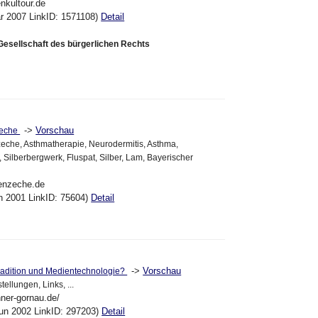
enkultour.de
ar 2007 LinkID: 1571108)
Detail
 Gesellschaft des bürgerlichen Rechts
->
Vorschau
zeche
eche, Asthmatherapie, Neurodermitis, Asthma,
Silberbergwerk, Fluspat, Silber, Lam, Bayerischer
tenzeche.de
un 2001 LinkID: 75604)
Detail
->
Vorschau
Tradition und Medientechnologie?
tellungen, Links, ...
hner-gornau.de/
un 2002 LinkID: 297203)
Detail