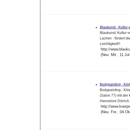
Blaukunst - Kultur 
Blaukunst, Kultur 
Lachen - fördert di
Leichtigkeit\'!
http://www.blauk
(Neu: Mit , 11.Ju
Bodypainting - Kö
Bodypainting - Kö
(Salon 77) mit der
Hannelore Dörrich.
http://www.koerp
(Neu: Fre , 04.O