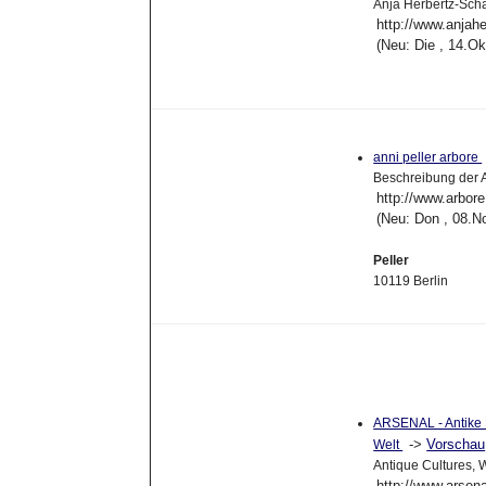
Anja Herbertz-Sch
http://www.anjahe
(Neu: Die , 14.O
anni peller arbore
Beschreibung der A
http://www.arbore
(Neu: Don , 08.N
Peller
10119 Berlin
ARSENAL - Antike 
->
Vorschau
Welt
Antique Cultures, 
http://www.arsena