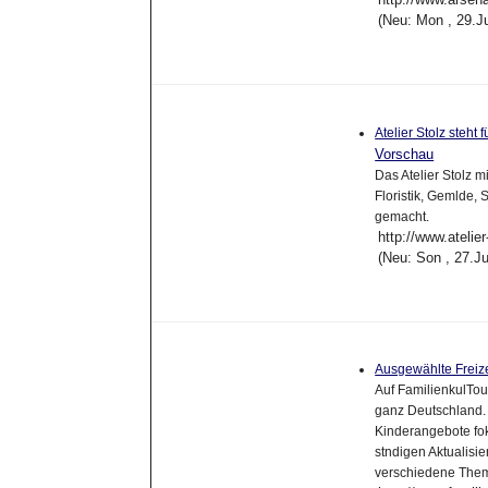
(Neu: Mon , 29.J
Atelier Stolz steht
Vorschau
Das Atelier Stolz m
Floristik, Gemlde,
gemacht.
http://www.atelier
(Neu: Son , 27.J
Ausgewählte Freize
Auf FamilienkulTou
ganz Deutschland. 
Kinderangebote foku
stndigen Aktualisi
verschiedene The