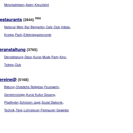
,
,
Motorradreisen
Asien
Kreuzfahrt
neu
estaurants
(2844)
,
,
,
,
,
,
,
National
Wein
Bar
Biergarten
Cafe
Club
Imbiss
,
,
Kneipe
Fisch
Erlebnisgastronomie
eranstaltung
(3765)
,
,
,
,
,
,
Dienstleistung
Disco
Kunst
Musik
Party
Kino
,
Tickets
Club
ereine@
(5168)
,
,
,
Bildung
Christliche Religiöse
Feuerwehr
,
,
Gemeinnützige
Kunst Kultur Gesang
,
,
,
Pfadfinder
Schützen Jagd
Sozial Diakonie
,
,
,
,
Technik
Tiere
Lohnsteuer
Freimaurer
Gewerbe