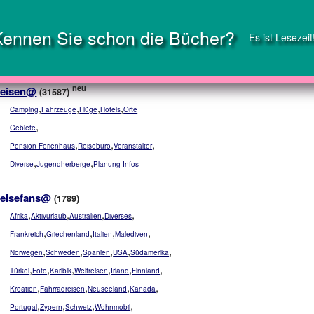
Kennen Sie schon die Bücher?
Es ist Lesezeit
neu
eisen@
(31587)
,
,
,
,
Camping
Fahrzeuge
Flüge
Hotels
Orte
,
Gebiete
,
,
,
Pension Ferienhaus
Reisebüro
Veranstalter
,
,
Diverse
Jugendherberge
Planung Infos
eisefans@
(1789)
,
,
,
,
Afrika
Aktivurlaub
Australien
Diverses
,
,
,
,
Frankreich
Griechenland
Italien
Malediven
,
,
,
,
,
Norwegen
Schweden
Spanien
USA
Südamerika
,
,
,
,
,
,
Türkei
Foto
Karibik
Weltreisen
Irland
Finnland
,
,
,
,
Kroatien
Fahrradreisen
Neuseeland
Kanada
,
,
,
,
Portugal
Zypern
Schweiz
Wohnmobil