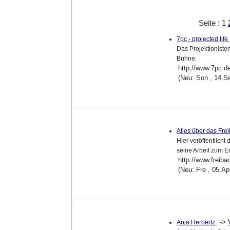
Seite : 1
7pc - projected life
Das Projektionisten
Bühne.
http://www.7pc.d
(Neu: Son , 14.S
Alles über das Fr
Hier veröffentlich
seine Arbeit zum E
http://www.freib
(Neu: Fre , 05.A
->
Anja Herbertz