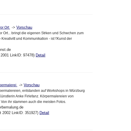
->
Vorschau
vor Ort
vor Ort... bringt die eigenen Strken und Schwchen zum
e Kreativitt und Kommunikation - ist \'Kunst der
unst.de
l 2001 LinkID: 97478)
Detail
->
Vorschau
rpermalerei
rpermalereien, entstanden auf Workshops in Würzburg
 Künstlerin Anke Firlefanz. Körpermalereien von
 Von ihr stammen auch die meisten Fotos.
erbemalung.de
kt 2002 LinkID: 351927)
Detail