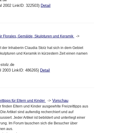
ul 2002 LinkID: 322503)
Detail
->
 für Florales, Gemälde, Skulpturen und Keramik
it der Inhaberin Claudia Stolz hat sich in dem Gebiet
 Skulpturen und Keramik in kürzestern Zeit einen namen
-stolz.de
ul 2003 LinkID: 486265)
Detail
->
Vorschau
ittipps für Eltern und Kinder
r finden Eltern und Kinder ausgewhlte Freizeittipps aus
Die Artikel sind aufwndig recherchiert und auf
ssiert. Jeder Artikel ist bebildert und unterliegt einer
erung. Im Forum tauschen sich die Besucher über
men aus.