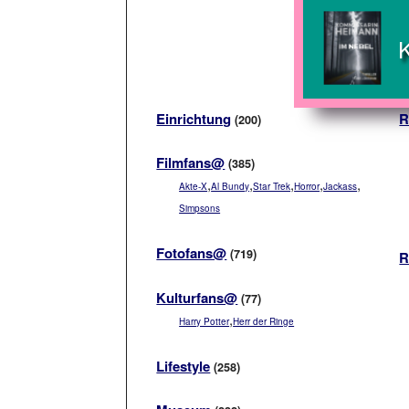
Einrichtung
R
(200)
Filmfans@
(385)
,
,
,
,
,
Akte-X
Al Bundy
Star Trek
Horror
Jackass
Simpsons
Fotofans@
(719)
R
Kulturfans@
(77)
,
Harry Potter
Herr der Ringe
Lifestyle
(258)