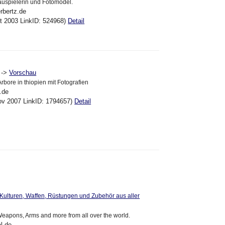
auspielerin und Fotomodel.
rbertz.de
kt 2003 LinkID: 524968)
Detail
->
Vorschau
rbore in thiopien mit Fotografien
.de
ov 2007 LinkID: 1794657)
Detail
Kulturen, Waffen, Rüstungen und Zubehör aus aller
Weapons, Arms and more from all over the world.
l.de