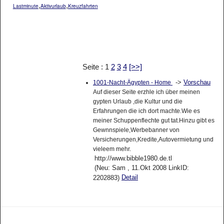
,
,
Lastminute
Aktivurlaub
Kreuzfahrten
Seite : 1
2
3
4
[>>]
->
Vorschau
1001-Nacht-Ägypten - Home
Auf dieser Seite erzhle ich über meinen
gypten Urlaub ,die Kultur und die
Erfahrungen die ich dort machte.Wie es
meiner Schuppenflechte gut tat.Hinzu gibt es
Gewnnspiele,Werbebanner von
Versicherungen,Kredite,Autovermietung und
vieleem mehr.
http://www.bibble1980.de.tl
(Neu: Sam , 11.Okt 2008 LinkID:
Detail
2202883)