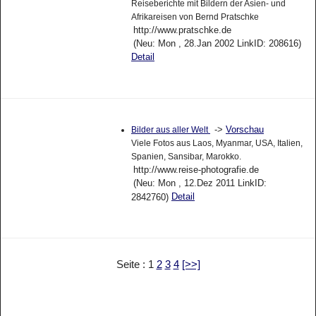
Reiseberichte mit Bildern der Asien- und
Afrikareisen von Bernd Pratschke
http://www.pratschke.de
(Neu: Mon , 28.Jan 2002 LinkID: 208616)
Detail
->
Vorschau
Bilder aus aller Welt
Viele Fotos aus Laos, Myanmar, USA, Italien,
Spanien, Sansibar, Marokko.
http://www.reise-photografie.de
(Neu: Mon , 12.Dez 2011 LinkID:
Detail
2842760)
Seite : 1
2
3
4
[>>]