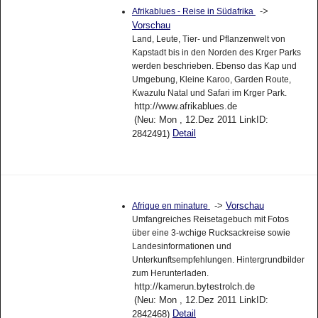
->
Afrikablues - Reise in Südafrika
Vorschau
Land, Leute, Tier- und Pflanzenwelt von
Kapstadt bis in den Norden des Krger Parks
werden beschrieben. Ebenso das Kap und
Umgebung, Kleine Karoo, Garden Route,
Kwazulu Natal und Safari im Krger Park.
http://www.afrikablues.de
(Neu: Mon , 12.Dez 2011 LinkID:
Detail
2842491)
->
Vorschau
Afrique en minature
Umfangreiches Reisetagebuch mit Fotos
über eine 3-wchige Rucksackreise sowie
Landesinformationen und
Unterkunftsempfehlungen. Hintergrundbilder
zum Herunterladen.
http://kamerun.bytestrolch.de
(Neu: Mon , 12.Dez 2011 LinkID:
Detail
2842468)