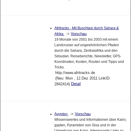
Afritracks - Mit Buschtaxi durch Sahara &
->
Vorschau
Afrika
19 Monate von 2001 bis 2003 mit einem
Landcruiser auf ungewhönlichen Pfaden
durch die Sahara, Zentralafrika und den
Sdsudan. Reiseberichte, Newsletter, GPS-
Koordinaten, Kosten, Routen und Tipps und
Tricks.
http://www.afritracks.de
(Neu: Mon , 12.Dez 2011 LinkID:
Detail
2842414)
->
Vorschau
Ägypten
Wissenswertes und Informationen über Kairo,
gypten, Pyramiden von Gisa und in der
Umgebung von Kairo. Interessante Links zu