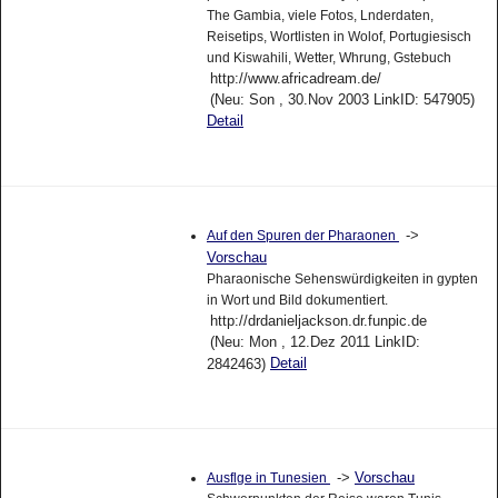
The Gambia, viele Fotos, Lnderdaten,
Reisetips, Wortlisten in Wolof, Portugiesisch
und Kiswahili, Wetter, Whrung, Gstebuch
http://www.africadream.de/
(Neu: Son , 30.Nov 2003 LinkID: 547905)
Detail
->
Auf den Spuren der Pharaonen
Vorschau
Pharaonische Sehenswürdigkeiten in gypten
in Wort und Bild dokumentiert.
http://drdanieljackson.dr.funpic.de
(Neu: Mon , 12.Dez 2011 LinkID:
Detail
2842463)
->
Vorschau
Ausflge in Tunesien