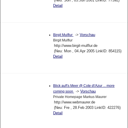
(Neu: Son , 03.Jun 2001 LinkID: 77392)
Detail
->
Vorschau
Birgit Mulflur
Birgit Mulflur
http://www.birgit-mulflur.de
(Neu: Mon , 04.Apr 2005 LinkID: 854115)
Detail
Blick auf\'s Meer @ Cote d\'Azur ... more
->
Vorschau
coming soon
Private Homepage Markus Maurer
http://www.webmaurer.de
(Neu: Fre , 28.Feb 2003 LinkID: 422276)
Detail