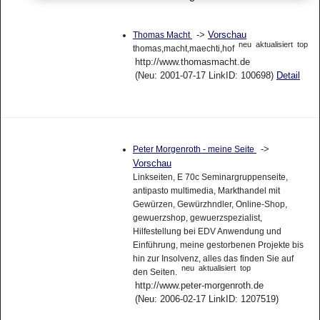
->
Vorschau
Thomas Macht
neu
aktualisiert
top
thomas,macht,maechti,hof
http://www.thomasmacht.de
(Neu: 2001-07-17 LinkID: 100698)
Detail
->
Peter Morgenroth - meine Seite
Vorschau
Linkseiten, E 70c Seminargruppenseite,
antipasto multimedia, Markthandel mit
Gewürzen, Gewürzhndler, Online-Shop,
gewuerzshop, gewuerzspezialist,
Hilfestellung bei EDV Anwendung und
Einführung, meine gestorbenen Projekte bis
hin zur Insolvenz, alles das finden Sie auf
neu
aktualisiert
top
den Seiten.
http://www.peter-morgenroth.de
(Neu: 2006-02-17 LinkID: 1207519)