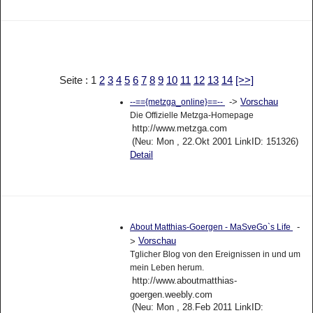
Seite : 1
2
3
4
5
6
7
8
9
10
11
12
13
14
[>>]
->
Vorschau
--=={metzga_online}==--
Die Offizielle Metzga-Homepage
http://www.metzga.com
(Neu: Mon , 22.Okt 2001 LinkID: 151326)
Detail
-
About Matthias-Goergen - MaSveGo`s Life
Vorschau
>
Tglicher Blog von den Ereignissen in und um
mein Leben herum.
http://www.aboutmatthias-
goergen.weebly.com
(Neu: Mon , 28.Feb 2011 LinkID: