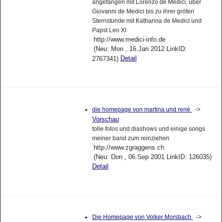
angefangen mit Lorenzo de Medici, über
Giovanni de Medici bis zu ihrer gröten
Sternstunde mit Katharina de Medici und
Papst Leo XI
http://www.medici-info.de
(Neu: Mon , 16.Jan 2012 LinkID:
Detail
2767341)
->
die homepage von martina und rené
Vorschau
tolle fotos und diashows und einige songs
meiner band zum reinziehen
http://www.zgraggens.ch
(Neu: Don , 06.Sep 2001 LinkID: 126035)
Detail
->
Die Homepage von Volker Morsbach