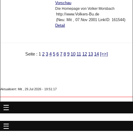
Vorschau
Die Homepage von Volker Morsbach
http://www.Volkers-Bu.de
(Neu: Mit , 07.Nov 2001 LinkID: 161544)
Detail
Seite : 1
2
3
4
5
6
7
8
9
10
11
12
13
14
[>>]
Aktualisiert: Mit , 29.Jul 2026 - 19:51:17
MENU
MENU