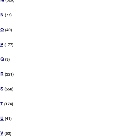
(329)
N
(77)
O
(49)
P
(177)
Q
(3)
R
(221)
S
(558)
T
(174)
U
(41)
V
(53)