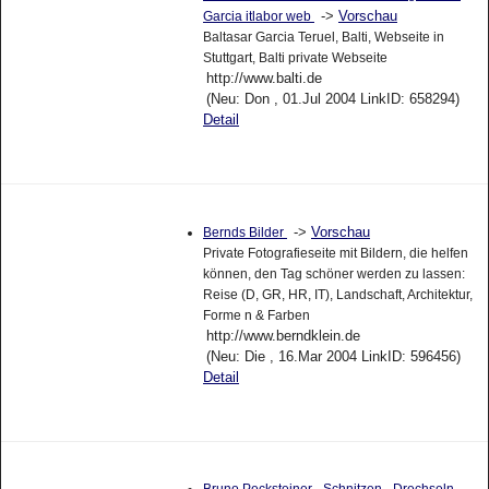
->
Vorschau
Garcia itlabor web
Baltasar Garcia Teruel, Balti, Webseite in
Stuttgart, Balti private Webseite
http://www.balti.de
(Neu: Don , 01.Jul 2004 LinkID: 658294)
Detail
->
Vorschau
Bernds Bilder
Private Fotografieseite mit Bildern, die helfen
können, den Tag schöner werden zu lassen:
Reise (D, GR, HR, IT), Landschaft, Architektur,
Forme n & Farben
http://www.berndklein.de
(Neu: Die , 16.Mar 2004 LinkID: 596456)
Detail
Bruno Pecksteiner - Schnitzen - Drechseln -