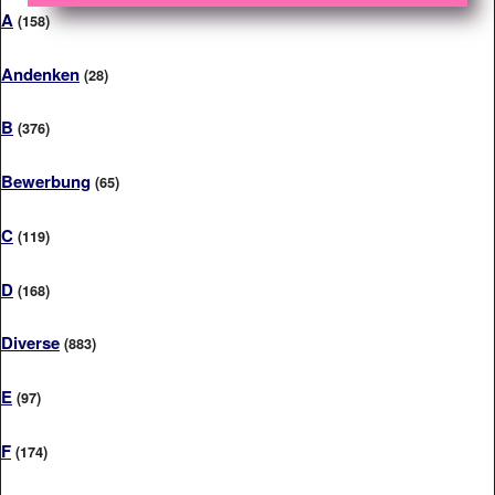
A
(158)
Andenken
(28)
B
(376)
Bewerbung
(65)
C
(119)
D
(168)
Diverse
(883)
E
(97)
F
(174)