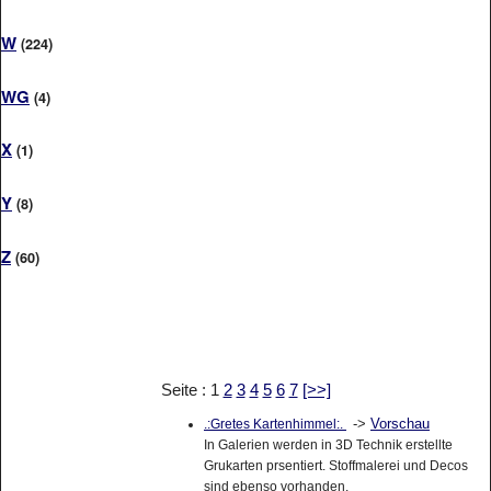
W
(224)
WG
(4)
X
(1)
Y
(8)
Z
(60)
Seite : 1
2
3
4
5
6
7
[>>]
->
Vorschau
.:Gretes Kartenhimmel:.
In Galerien werden in 3D Technik erstellte
Grukarten prsentiert. Stoffmalerei und Decos
sind ebenso vorhanden.