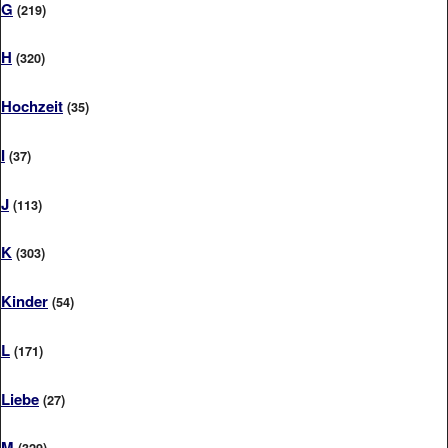
G
(219)
H
(320)
Hochzeit
(35)
I
(37)
J
(113)
K
(303)
Kinder
(54)
L
(171)
Liebe
(27)
M