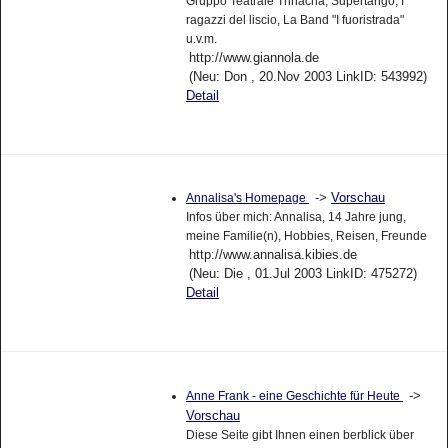
Gruppo Teatrale Trinacria, Supertango, I
ragazzi del liscio, La Band "I fuoristrada"
u.v.m.
http://www.giannola.de
(Neu: Don , 20.Nov 2003 LinkID: 543992)
Detail
->
Vorschau
Annalisa's Homepage
Infos über mich: Annalisa, 14 Jahre jung,
meine Familie(n), Hobbies, Reisen, Freunde
http://www.annalisa.kibies.de
(Neu: Die , 01.Jul 2003 LinkID: 475272)
Detail
->
Anne Frank - eine Geschichte für Heute
Vorschau
Diese Seite gibt Ihnen einen berblick über