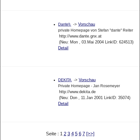
->
Vorschau
Dante\\
private Homepage von Stefan "dante" Reiter
http://www.dante.gnx.at
(Neu: Mon , 03.Mai 2004 LinkID: 624513)
Detail
->
Vorschau
DEKITA
Private Homepage - Jan Rosemeyer
http://www.dekita.de
(Neu: Don , 11.Jan 2001 LinkID: 35074)
Detail
Seite : 1
2
3
4
5
6
7
[>>]