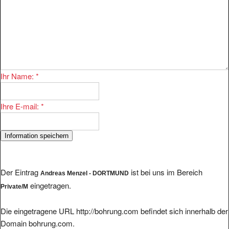
Ihr Name:
*
Ihre E-mail:
*
Der Eintrag
ist bei uns im Bereich
Andreas Menzel - DORTMUND
eingetragen.
Private/M
Die eingetragene URL http://bohrung.com befindet sich innerhalb der
Domain bohrung.com.
Die IP-Adresse der Domain bohrung.com lautet
.
87.106.229.48