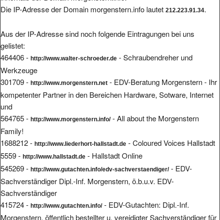
Die IP-Adresse der Domain morgenstern.info lautet
.
212.223.91.34
Aus der IP-Adresse sind noch folgende Eintragungen bei uns
gelistet:
464406 -
- Schraubendreher und
http://www.walter-schroeder.de
Werkzeuge
301709 -
- EDV-Beratung Morgenstern - Ihr
http://www.morgenstern.net
kompetenter Partner in den Bereichen Hardware, Sotware, Internet
und
564765 -
- All about the Morgenstern
http://www.morgenstern.info/
Family!
1688212 -
- Coloured Voices Hallstadt
http://www.liederhort-hallstadt.de
5559 -
- Hallstadt Online
http://www.hallstadt.de
545269 -
- EDV-
http://www.gutachten.info/edv-sachverstaendiger/
Sachverständiger Dipl.-Inf. Morgenstern, ö.b.u.v. EDV-
Sachverständiger
415724 -
- EDV-Gutachten: Dipl.-Inf.
http://www.gutachten.info/
Morgenstern, öffentlich bestellter u. vereidigter Sachverständiger für