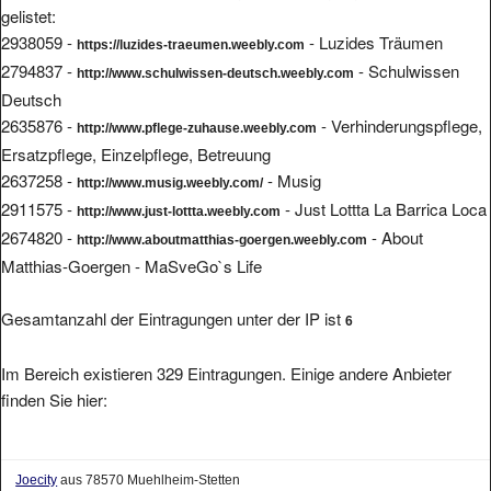
2938059 -
- Luzides Träumen
https://luzides-traeumen.weebly.com
2794837 -
- Schulwissen
http://www.schulwissen-deutsch.weebly.com
Deutsch
2635876 -
- Verhinderungspflege,
http://www.pflege-zuhause.weebly.com
Ersatzpflege, Einzelpflege, Betreuung
2637258 -
- Musig
http://www.musig.weebly.com/
2911575 -
- Just Lottta La Barrica Loca
http://www.just-lottta.weebly.com
2674820 -
- About
http://www.aboutmatthias-goergen.weebly.com
Matthias-Goergen - MaSveGo`s Life
Gesamtanzahl der Eintragungen unter der IP ist
6
Im Bereich existieren 329 Eintragungen. Einige andere Anbieter
finden Sie hier:
Joecity
aus 78570 Muehlheim-Stetten