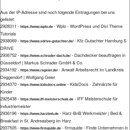
Aus der IP-Adresse sind noch folgende Eintragungen bei uns
gelistet:
2928311 -
- Wplo - WordPress und Divi Theme
https://www.wplo.de
Tutorials
2938069 -
- Kfz Gutachter Hamburg S
https://www.sdrive-gutachter.de/
DRIVE
2936752 -
- Dachdecker beauftragen in
https://www.schrader-dach.de/
Düsseldorf | Markus Schrader GmbH & Co.
2934192 -
- Anwalt Arbeitsrecht im Landkreis
https://www.rageier.de/
Deggendorf | Wolfgang Geier
2934370 -
- KidsDocs - Zahnärzte für
https://www.kidsdocs.online
Kinder
2925438 -
- IFF Meisterschule für
https://www.iff-meisterschule.de
Industriemeister
2936196 -
- Harz-BnB Werkmeister | Bed &
https://www.harzbnb.de
Breakfast in St. Andreasberg im Harz
2937505 -
- firmguide - Finde Unternehmen in
https://www.firmguide.de