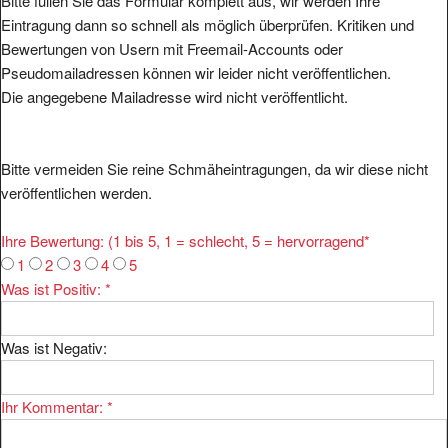
Bitte füllen Sie das Formular komplett aus, wir werden Ihre
Eintragung dann so schnell als möglich überprüfen. Kritiken und
Bewertungen von Usern mit Freemail-Accounts oder
Pseudomailadressen können wir leider nicht veröffentlichen.
Die angegebene Mailadresse wird nicht veröffentlicht.
Bitte vermeiden Sie reine Schmäheintragungen, da wir diese nicht
veröffentlichen werden.
Ihre Bewertung: (1 bis 5, 1 = schlecht, 5 = hervorragend
*
1
2
3
4
5
Was ist Positiv:
*
Was ist Negativ:
Ihr Kommentar:
*