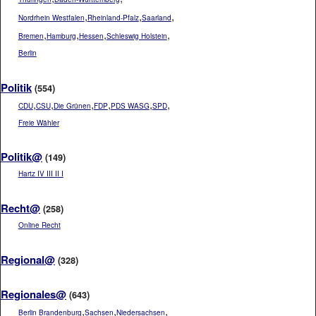
,
,
,
Nordrhein Westfalen
Rheinland-Pfalz
Saarland
,
,
,
,
Bremen
Hamburg
Hessen
Schleswig Holstein
Berlin
Politik
(554)
,
,
,
,
,
,
CDU
CSU
Die Grünen
FDP
PDS WASG
SPD
Freie Wähler
Politik@
(149)
Hartz IV III II I
Recht@
(258)
Online Recht
Regional@
(328)
Regionales@
(643)
,
,
,
Berlin Brandenburg
Sachsen
Niedersachsen