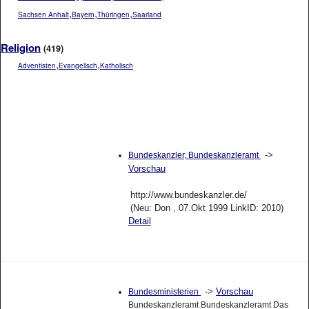
,
,
,
Sachsen Anhalt
Bayern
Thüringen
Saarland
Religion
(419)
,
,
Adventisten
Evangelisch
Katholisch
->
Bundeskanzler, Bundeskanzleramt
Vorschau
http://www.bundeskanzler.de/
(Neu: Don , 07.Okt 1999 LinkID: 2010)
Detail
->
Vorschau
Bundesministerien
Bundeskanzleramt Bundeskanzleramt Das