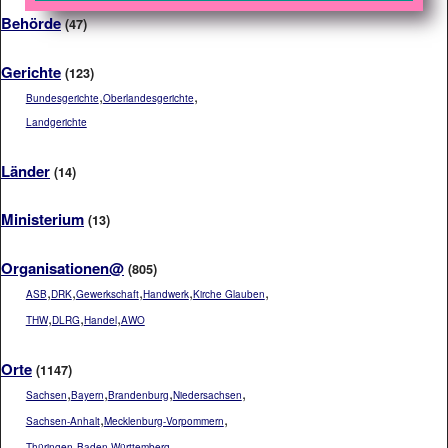
Behörde
(47)
Gerichte
(123)
,
,
Bundesgerichte
Oberlandesgerichte
Landgerichte
Länder
(14)
Ministerium
(13)
Organisationen@
(805)
,
,
,
,
,
ASB
DRK
Gewerkschaft
Handwerk
Kirche Glauben
,
,
,
THW
DLRG
Handel
AWO
Orte
(1147)
,
,
,
,
Sachsen
Bayern
Brandenburg
Niedersachsen
,
,
Sachsen-Anhalt
Mecklenburg-Vorpommern
,
,
Thüringen
Baden-Württemberg