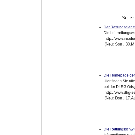
Seite 
Der Rettungsdiens
Die Lehrrettungsw
http://www.insel
(Neu: Son , 30.M
Die Homepage der
Hier finden Sie a
bei der DLRG Ortsg
http://www.dlrg-s
(Neu: Don , 17.A
Die Rettungsschw
Informationen rund