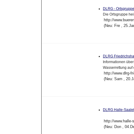
DLRG - Ortsgrupp
Die Ortsgruppe hei
http://www.bueren
(Neu: Fre , 25.J
DLRG Friedrichsh
Informationen über
Wasserrettung au
http://www.dlrg-f
(Neu: Sam , 20.J
DLRG Halle-Saalek
http://www.halle-
(Neu: Don , 04.D