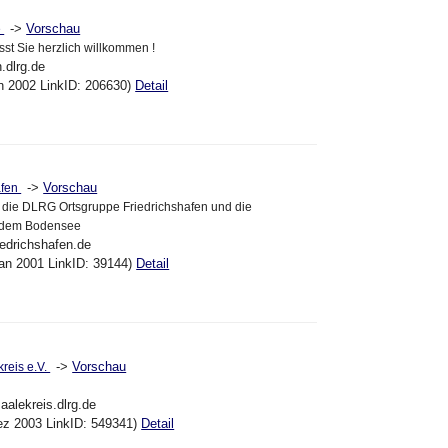
->
Vorschau
e
sst Sie herzlich willkommen !
.dlrg.de
an 2002 LinkID: 206630)
Detail
->
Vorschau
afen
 die DLRG Ortsgruppe Friedrichshafen und die
f dem Bodensee
riedrichshafen.de
an 2001 LinkID: 39144)
Detail
->
Vorschau
reis e.V.
saalekreis.dlrg.de
ez 2003 LinkID: 549341)
Detail