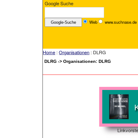
Google Suche
Web
www.suchnase.de
Home
:
Organisationen
: DLRG
DLRG -> Organisationen: DLRG
Linkvorste