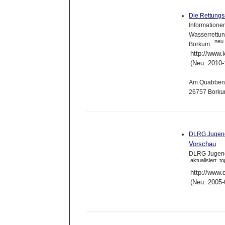
Die Rettung
Informatione
Wasserrettun
neu
Borkum.
http://www.
(Neu: 2010-
Am Quabben
26757 Borku
DLRG Jugend
Vorschau
DLRG Jugend
aktualisiert
to
http://www.d
(Neu: 2005-