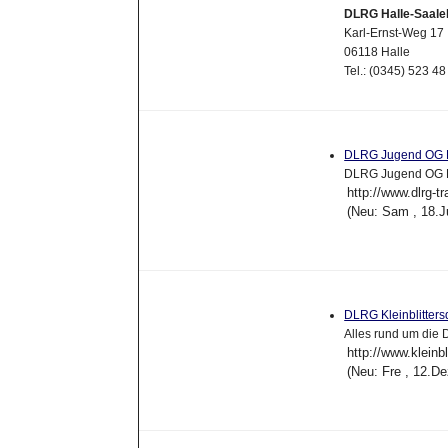
DLRG Halle-Saalek
Karl-Ernst-Weg 17
06118 Halle
Tel.: (0345) 523 48
DLRG Jugend OG L
DLRG Jugend OG Lo
http://www.dlrg-tr
(Neu: Sam , 18.J
DLRG Kleinblitters
Alles rund um die 
http://www.kleinbl
(Neu: Fre , 12.D