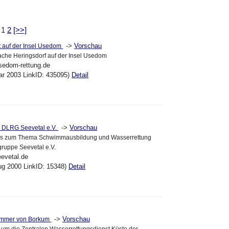
: 1
2
[>>]
->
Vorschau
t auf der Insel Usedom
ache Heringsdorf auf der Insel Usedom
usedom-rettung.de
ar 2003 LinkID: 435095)
Detail
->
Vorschau
 DLRG Seevetal e.V.
lles zum Thema Schwimmausbildung und Wasserrettung
ruppe Seevetal e.V.
eevetal.de
ug 2000 LinkID: 15348)
Detail
->
Vorschau
immer von Borkum
 um die Zentralen Wasserrettungsdienst Küste der