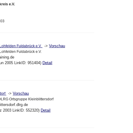
reis e.V.
 03
->
Vorschau
ohfelden Fuldabrück e.V.
hfelden Fuldabrück e.V.
aining.de
un 2005 LinkID: 951404)
Detail
->
Vorschau
dorf
DLRG Ortsgruppe Kleinblittersdorf
ittersdorf.dlrg.de
ez 2003 LinkID: 552320)
Detail