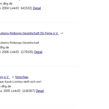
n.dlrg.de
un 2004 LinkID: 641532)
Detail
->
ebens-Rettungs-Gesellschaft OG Peine e.V.
ebens-Rettungs-Gesellschaft
dlrg.de
an 2006 LinkID: 1179105)
Detail
->
Vorschau
ey e.V.
e Kaub-Loreley stellt sich vor!
y.dlrg.de
ez 2005 LinkID: 1146367)
Detail