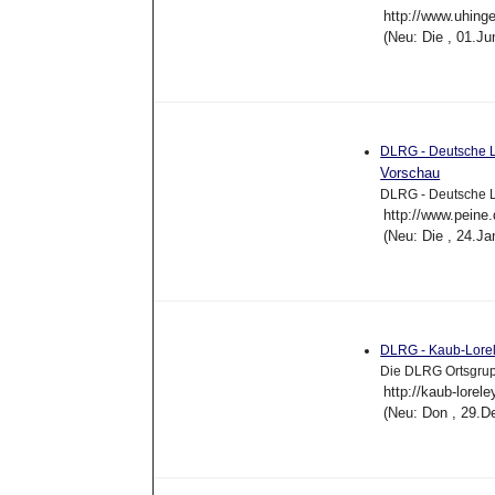
http://www.uhinge
(Neu: Die , 01.J
DLRG - Deutsche L
Vorschau
DLRG - Deutsche L
http://www.peine.
(Neu: Die , 24.J
DLRG - Kaub-Lorel
Die DLRG Ortsgrupp
http://kaub-lorele
(Neu: Don , 29.D