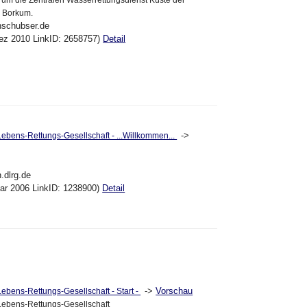
l Borkum.
nschubser.de
ez 2010 LinkID: 2658757)
Detail
->
bens-Rettungs-Gesellschaft - ...Willkommen...
.dlrg.de
ar 2006 LinkID: 1238900)
Detail
->
Vorschau
bens-Rettungs-Gesellschaft - Start -
ebens-Rettungs-Gesellschaft