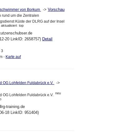
->
Vorschau
sschwimmer von Borkum
n rund um die Zentralen
gsdienst Küste der DLRG auf der Insel
aktualisiert
top
kutzenschubser.de
12-20 LinkID: 2658757)
Detail
 3
m -
Karte auf
->
 OG Lohfelden Fuldabrück e.V.
neu
 OG Lohfelden Fuldabrück e.V.
p
lrg-training.de
06-18 LinkID: 951404)