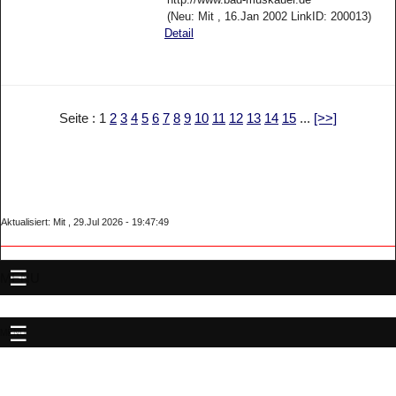
(Neu: Mit , 16.Jan 2002 LinkID: 200013)
Detail
Seite : 1
2
3
4
5
6
7
8
9
10
11
12
13
14
15
...
[>>]
Aktualisiert: Mit , 29.Jul 2026 - 19:47:49
MENU
MENU