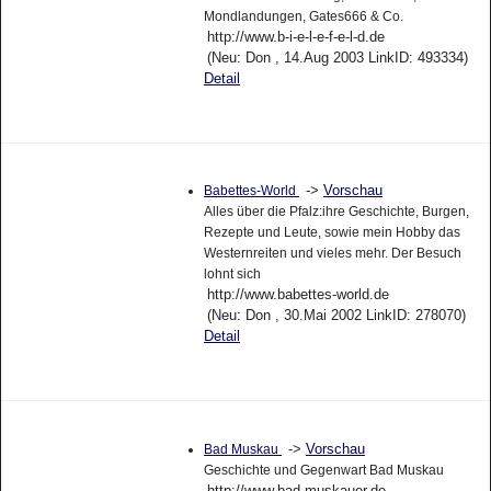
Mondlandungen, Gates666 & Co.
http://www.b-i-e-l-e-f-e-l-d.de
(Neu: Don , 14.Aug 2003 LinkID: 493334)
Detail
->
Vorschau
Babettes-World
Alles über die Pfalz:ihre Geschichte, Burgen,
Rezepte und Leute, sowie mein Hobby das
Westernreiten und vieles mehr. Der Besuch
lohnt sich
http://www.babettes-world.de
(Neu: Don , 30.Mai 2002 LinkID: 278070)
Detail
->
Vorschau
Bad Muskau
Geschichte und Gegenwart Bad Muskau
http://www.bad-muskauer.de