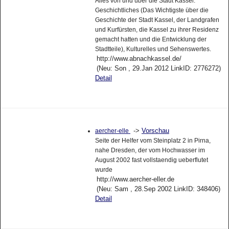
Alles von und über die Stadt Kassel:
Geschichtliches (Das Wichtigste über die
Geschichte der Stadt Kassel, der Landgrafen
und Kurfürsten, die Kassel zu ihrer Residenz
gemacht hatten und die Entwicklung der
Stadtteile), Kulturelles und Sehenswertes.
http://www.abnachkassel.de/
(Neu: Son , 29.Jan 2012 LinkID: 2776272)
Detail
->
Vorschau
aercher-elle
Seite der Helfer vom Steinplatz 2 in Pirna,
nahe Dresden, der vom Hochwasser im
August 2002 fast vollstaendig ueberflutet
wurde
http://www.aercher-eller.de
(Neu: Sam , 28.Sep 2002 LinkID: 348406)
Detail