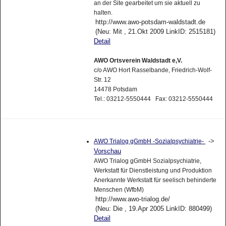
an der Site gearbeitet um sie aktuell zu
halten.
http://www.awo-potsdam-waldstadt.de
(Neu: Mit , 21.Okt 2009 LinkID: 2515181)
Detail
AWO Ortsverein Waldstadt e,V.
c/o AWO Hort Rasselbande, Friedrich-Wolf-
Str. 12
14478 Potsdam
Tel.: 03212-5550444 Fax: 03212-5550444
->
AWO Trialog gGmbH -Sozialpsychiatrie-
Vorschau
AWO Trialog gGmbH Sozialpsychiatrie,
Werkstatt für Dienstleistung und Produktion
Anerkannte Werkstatt für seelisch behinderte
Menschen (WfbM)
http://www.awo-trialog.de/
(Neu: Die , 19.Apr 2005 LinkID: 880499)
Detail