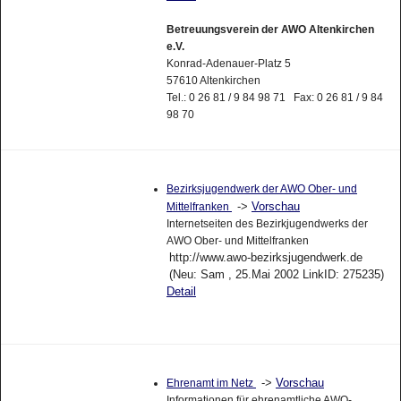
Betreuungsverein der AWO Altenkirchen
e.V.
Konrad-Adenauer-Platz 5
57610 Altenkirchen
Tel.: 0 26 81 / 9 84 98 71 Fax: 0 26 81 / 9 84
98 70
Bezirksjugendwerk der AWO Ober- und
->
Vorschau
Mittelfranken
Internetseiten des Bezirkjugendwerks der
AWO Ober- und Mittelfranken
http://www.awo-bezirksjugendwerk.de
(Neu: Sam , 25.Mai 2002 LinkID: 275235)
Detail
->
Vorschau
Ehrenamt im Netz
Informationen für ehrenamtliche AWO-