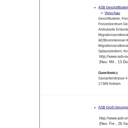
ASB Geschäftsstell
->
Vorschau
Geschftsstelle; Fr
Freizeitzentrum Ge
Ambulante Erstunt
Migrationserstbera
â€žBrummkreisel KI
Migrationserstbera
Sptaussiedlern; Kn
http://www.asb-o
(Neu: Mit , 13.D
Gawrilowicz
Samariterstrasse 4
17389 Anklam
ASB Groß Gerung
http://www.asb-on
(Neu: Fre , 26.S