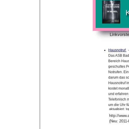
Linkvorste
Hausnotruf
Das ASB Bad 
Bereich Haus
geschultes P
Notrufen. Ei
darum das sch
Hausnotruf i
kostet monat
und erfahren
Telefonisch m
um die Uhr f
aktualisiert
to
http://www.
(Neu: 2011-