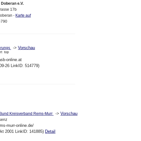
Doberan e.V.
trasse 17b
oberan -
Karte auf
4790
->
Vorschau
erungs
rt
top
asb-online.at
09-26 LinkID: 514779)
->
Vorschau
r Bund Kreisverband Rems-Murr
rsenz
ems-murr-online.de/
kt 2001 LinkID: 141885)
Detail