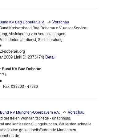
->
Vorschau
r Bund KV Bad Doberan e.V.
 Bund Kreisverband Bad Doberan e.V. unser Service:
dung, Absicherung von Veranstaltungen,
Behindertenfahrdienst, Suchtberatung,
z
ad-doberan.org
ar 2009 LinkID: 2373474)
Detail
er Bund KV Bad Doberan
 17 b
an
90 Fax: 038203 - 47930
->
Vorschau
r-Bund RV München-Oberbayern e.V.
nd der freien Wohlfahrtspflege - unabhngig,
tral und konfessionell ungebunden. Wir leisten schnelle
und effektive gesundheitsfördernde Manahmen.
uenchen.de