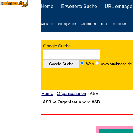
Home
Erweiterte Suche
URL eintrage
Auskunft
Schlagwörter
Gästebuch
FAQ
Impressum
P
Google Suche
Web
www.suchnase.de
Home
:
Organisationen
: ASB
ASB -> Organisationen: ASB