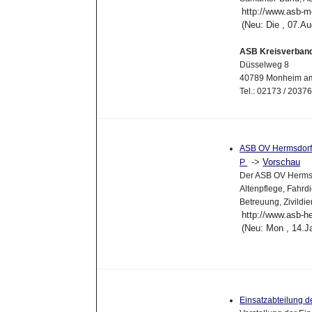
http://www.asb-m
(Neu: Die , 07.A
ASB Kreisverband
Düsselweg 8
40789 Monheim a
Tel.: 02173 / 2037
ASB OV Hermsdorf e
->
Vorschau
P
Der ASB OV Hermsdo
Altenpflege, Fahrdi
Betreuung, Zivildie
http://www.asb-h
(Neu: Mon , 14.J
Einsatzabteilung 