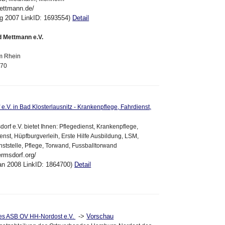
ettmann.de/
ug 2007 LinkID: 1693554)
Detail
 Mettmann e.V.
m Rhein
670
.V. in Bad Klosterlausnitz - Krankenpflege, Fahrdienst,
rf e.V. bietet Ihnen: Pflegedienst, Krankenpflege,
enst, Hüpfburgverleih, Erste Hilfe Ausbildung, LSM,
nststelle, Pflege, Torwand, Fussballtorwand
ermsdorf.org/
an 2008 LinkID: 1864700)
Detail
->
Vorschau
des ASB OV HH-Nordost e.V.