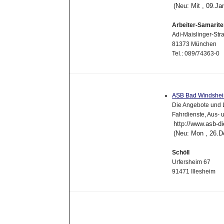
(Neu: Mit , 09.J
Arbeiter-Samarit
Adi-Maislinger-Str
81373 München
Tel.: 089/74363-0
ASB Bad Windsheim 
Die Angebote und 
Fahrdienste, Aus- 
http://www.asb-di
(Neu: Mon , 26.D
Schöll
Urfersheim 67
91471 Illesheim