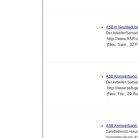
ASB in Neustadt b
Der ArbeiterSamarit
http://www.ASB-c
(Neu: Sam , 02.F
ASB Kreisverband 
Der Arbeiter-Sama
http://www.asb-g
(Neu: Fre , 29.A
ASB Kreisverband 
Sanittsdienst, Haus
Samariter-Bund, A