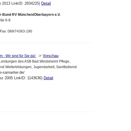
an 2013 LinkID: 2834225)
Detail
er-Bund RV München/Oberbayern e.V.
aße 6-8
 Fax: 089/74363-190
->
Vorschau
- Wir sind für Sie da!
Leistungen des ASB Bad Windsheim! Pflege,
und Weiterbildungen, Jugendarbeit, Sanittsdienst
e-samariter.de/
ez 2005 LinkID: 1143636)
Detail