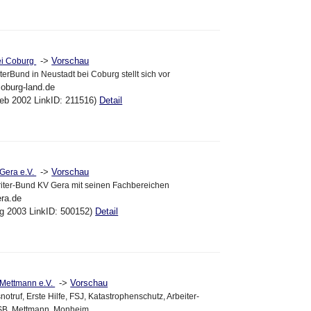
->
Vorschau
ei Coburg
erBund in Neustadt bei Coburg stellt sich vor
oburg-land.de
eb 2002 LinkID: 211516)
Detail
->
Vorschau
Gera e.V.
riter-Bund KV Gera mit seinen Fachbereichen
era.de
ug 2003 LinkID: 500152)
Detail
->
Vorschau
Mettmann e.V.
notruf, Erste Hilfe, FSJ, Katastrophenschutz, Arbeiter-
SB, Mettmann, Monheim