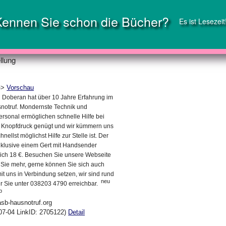
Kennen Sie schon die Bücher?
Es ist Lesezeit
llung
->
Vorschau
Doberan hat über 10 Jahre Erfahrung im
notruf. Mondernste Technik und
ersonal ermöglichen schnelle Hilfe bei
n Knopfdruck genügt und wir kümmern uns
nellst möglichst Hilfe zur Stelle ist. Der
nklusive einem Gert mit Handsender
lich 18 €. Besuchen Sie unsere Webseite
 Sie mehr, gerne können Sie sich auch
it uns in Verbindung setzen, wir sind rund
neu
ür Sie unter 038203 4790 erreichbar.
p
asb-hausnotruf.org
07-04 LinkID: 2705122)
Detail