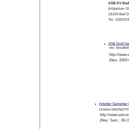
ASB KV Bad 
Kröpeliner S
18209 Bad D
Tel.: 038203
ASB Groß G
neu
aktualisie
http://www.
(Neu: 2003-
Arbeiter Samarite
Unsere InterNet P
http://www.asb-r
(Neu: Sam , 06.O