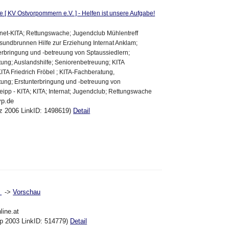
e [ KV Ostvorpommern e.V. ] - Helfen ist unsere Aufgabe!
einet-KITA; Rettungswache; Jugendclub Mühlentreff
sundbrunnen Hilfe zur Erziehung Internat Anklam;
erbringung und -betreuung von Sptaussiedlern;
tung; Auslandshilfe; Seniorenbetreuung; KITA
TA Friedrich Fröbel ; KITA-Fachberatung,
tung; Erstunterbringung und -betreuung von
eipp - KITA; KITA; Internat; Jugendclub; Rettungswache
vp.de
ez 2006 LinkID: 1498619)
Detail
->
Vorschau
s
line.at
ep 2003 LinkID: 514779)
Detail