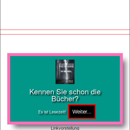
Kennen Sie schon die
Bücher?
Es ist Lesezeit!
Linkvorstellung