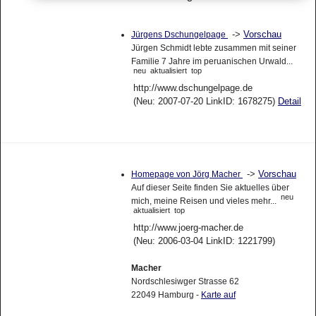
->
Vorschau
Jürgens Dschungelpage
Jürgen Schmidt lebte zusammen mit seiner
Familie 7 Jahre im peruanischen Urwald...
neu
aktualisiert
top
http://www.dschungelpage.de
(Neu: 2007-07-20 LinkID: 1678275)
Detail
->
Vorschau
Homepage von Jörg Macher
Auf dieser Seite finden Sie aktuelles über
neu
mich, meine Reisen und vieles mehr...
aktualisiert
top
http://www.joerg-macher.de
(Neu: 2006-03-04 LinkID: 1221799)
Macher
Nordschlesiwger Strasse 62
22049 Hamburg -
Karte auf