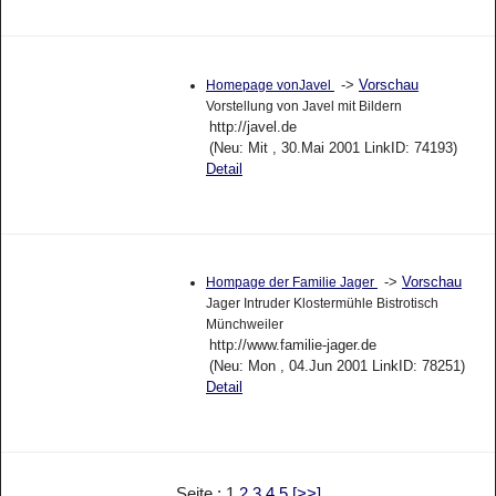
->
Vorschau
Homepage vonJavel
Vorstellung von Javel mit Bildern
http://javel.de
(Neu: Mit , 30.Mai 2001 LinkID: 74193)
Detail
->
Vorschau
Hompage der Familie Jager
Jager Intruder Klostermühle Bistrotisch
Münchweiler
http://www.familie-jager.de
(Neu: Mon , 04.Jun 2001 LinkID: 78251)
Detail
Seite : 1
2
3
4
5
[>>]