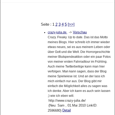
Seite : 1
2
3
4
5
[>>]
->
Vorschau
crazy-julia.de
Crazy. Freaky. Up to date. Das ist das Motto
meines Blogs. Hier schreib ich immer wieder
etwas neues, sei es aus meinem Leben oder
über Gott und die Welt. Die Horrorgeschichte
meiner Blutspendeaktion oder ein paar Fotos
von meiner ersten Fahrradtour im Frühling.
Auch meine Twitterbeitrge kann man hier
verfolgen. Man kann sagen, dass der Blog
meine Spielwiese ist. Und an der lass ich
mich einfach nur aus. Der Blog gibt mir
einfach die Möglichkeit alles zu sagen was
ich denke. Aber ich kann es auch sein lassen
;) wie ich eben will.
http://www.crazy-julia.de/
(Neu: Sam , 01.Mai 2010 LinkID:
Detail
2596680)