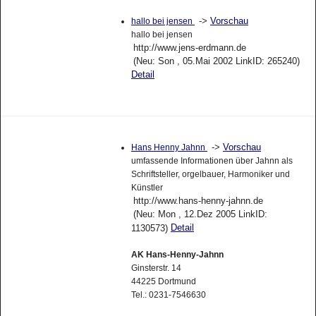
->
Vorschau
hallo bei jensen
hallo bei jensen
http://www.jens-erdmann.de
(Neu: Son , 05.Mai 2002 LinkID: 265240)
Detail
->
Vorschau
Hans Henny Jahnn
umfassende Informationen über Jahnn als
Schriftsteller, orgelbauer, Harmoniker und
Künstler
http://www.hans-henny-jahnn.de
(Neu: Mon , 12.Dez 2005 LinkID:
Detail
1130573)
AK Hans-Henny-Jahnn
Ginsterstr. 14
44225 Dortmund
Tel.: 0231-7546630