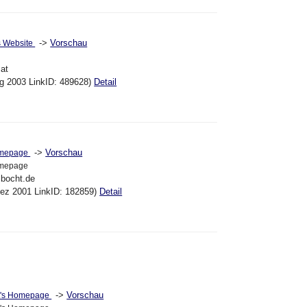
->
Vorschau
s Website
.at
ug 2003 LinkID: 489628)
Detail
->
Vorschau
omepage
omepage
lbocht.de
Dez 2001 LinkID: 182859)
Detail
->
Vorschau
\'s Homepage