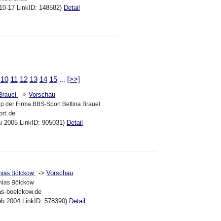
10-17 LinkID: 148582)
Detail
10
11
12
13
14
15
...
[>>]
->
Vorschau
 Brauel
 der Firma BBS-Sport Bettina Brauel
ort.de
ai 2005 LinkID: 905031)
Detail
->
Vorschau
hias Bölckow
hias Bölckow
as-boelckow.de
eb 2004 LinkID: 578390)
Detail