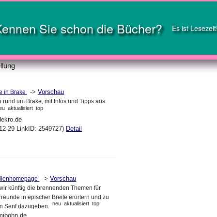
Kennen Sie schon die Bücher?
Es ist Lesezeit
llung
->
Vorschau
e in Brake
n rund um Brake, mit Infos und Tipps aus
eu
aktualisiert
top
dekro.de
12-29 LinkID: 2549727)
Detail
->
Vorschau
ilienhomepage
wir künftig die brennenden Themen für
reunde in epischer Breite erörtern und zu
neu
aktualisiert
top
en Senf dazugeben.
mibohn.de