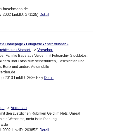
as-buschmann.de
ov 2002 LinkID: 371125)
Detail
ate Homepage • Fotografie • Sternstunden •
->
Vorschau
chitektur • Stockfot
er Familie Bade aus Verden mit Fotoarchiv, Stockfotos,
bildern und Fotos zum selbernutzen, Geschichten und
es Benz und andere Automobile
verden.de
ep 2010 LinkID: 2636100)
Detail
->
Vorschau
age
it den zustzlichen Rubriken Geld im Netz, Unreal
piele,Webcams, mehr ist in Planung
ma.de
ai 2002 LinkID: 263852)
Detail