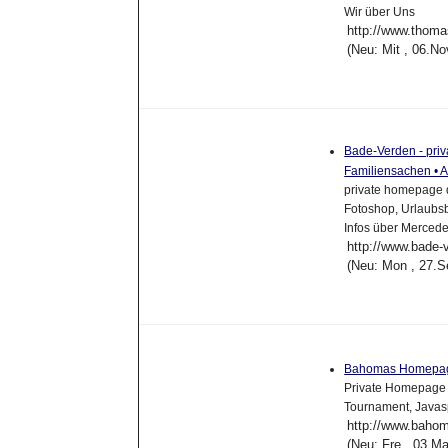
Wir über Uns
http://www.thom
(Neu: Mit , 06.N
Bade-Verden - priv
Familiensachen • Ar
private homepage d
Fotoshop, Urlaubs
Infos über Merced
http://www.bade-
(Neu: Mon , 27.S
Bahomas Homep
Private Homepage m
Tournament, Javas
http://www.baho
(Neu: Fre , 03.M