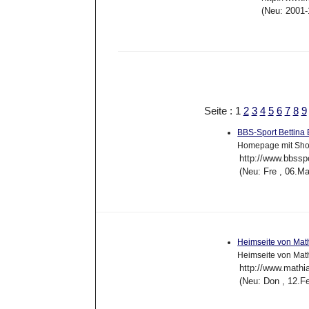
(Neu: 2001-
Seite : 1
2
3
4
5
6
7
8
9
BBS-Sport Bettina
Homepage mit Shop
http://www.bbssp
(Neu: Fre , 06.M
Heimseite von Mat
Heimseite von Mat
http://www.mathi
(Neu: Don , 12.F