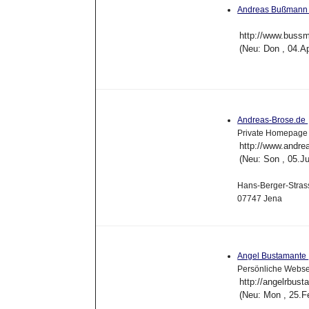
Andreas Bußmann
http://www.bussm
(Neu: Don , 04.A
Andreas-Brose.de
Private Homepage
http://www.andre
(Neu: Son , 05.J
Hans-Berger-Stras
07747 Jena
Angel Bustamante
Persönliche Webse
http://angelrbus
(Neu: Mon , 25.F