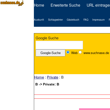
Home
Erweiterte Suche
URL eintrage
Auskunft
Schlagwörter
Gästebuch
FAQ
Impressum
P
Google Suche
Web
www.suchnase.de
Home
:
Private
: B
B -> Private: B