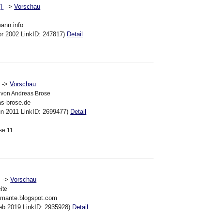
->
Vorschau
 ]
ann.info
pr 2002 LinkID: 247817)
Detail
->
Vorschau
 von Andreas Brose
as-brose.de
un 2011 LinkID: 2699477)
Detail
se 11
->
Vorschau
ite
tamante.blogspot.com
eb 2019 LinkID: 2935928)
Detail