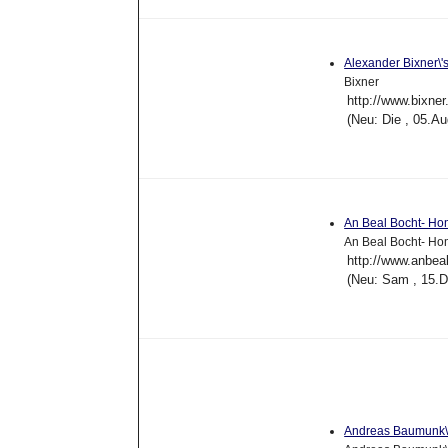
Alexander Bixner\'
Bixner
http://www.bixner
(Neu: Die , 05.A
An Beal Bocht- H
An Beal Bocht- H
http://www.anbea
(Neu: Sam , 15.
Andreas Baumunk