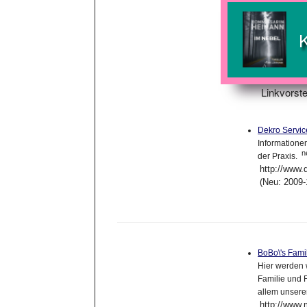
Linkvorste
Dekro Servic
Informatione
n
der Praxis.
http://www.
(Neu: 2009-
BoBo\'s Fam
Hier werden 
Familie und F
allem unser
http://www.