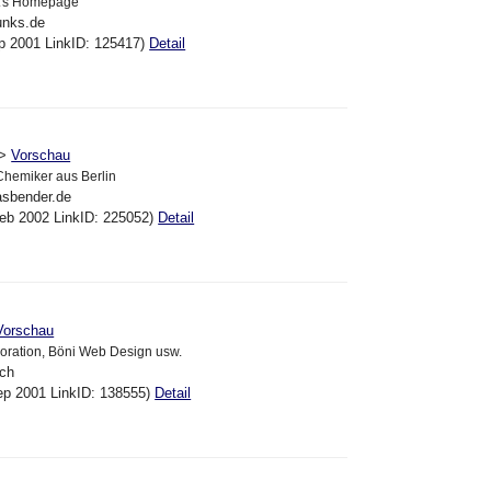
\'s Homepage
unks.de
ep 2001 LinkID: 125417)
Detail
->
Vorschau
Chemiker aus Berlin
asbender.de
eb 2002 LinkID: 225052)
Detail
Vorschau
oration, Böni Web Design usw.
.ch
ep 2001 LinkID: 138555)
Detail