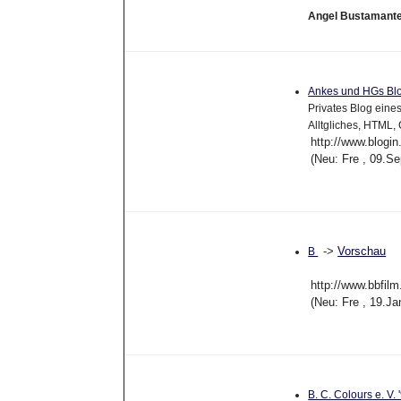
Angel Bustamant
Ankes und HGs Bl
Privates Blog ein
Alltgliches, HTML,
http://www.blogin
(Neu: Fre , 09.S
->
Vorschau
B
http://www.bbfilm
(Neu: Fre , 19.J
B. C. Colours e. V.