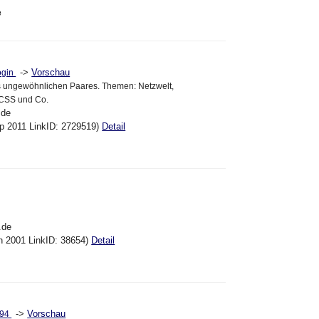
e
->
Vorschau
ogin
es ungewöhnlichen Paares. Themen: Netzwelt,
 CSS und Co.
.de
ep 2011 LinkID: 2729519)
Detail
.de
an 2001 LinkID: 38654)
Detail
->
Vorschau
 '94