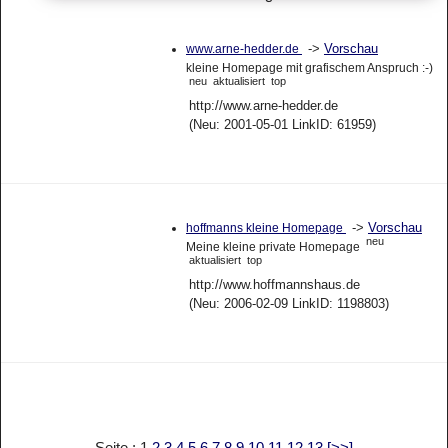
->
Vorschau
www.arne-hedder.de
kleine Homepage mit grafischem Anspruch :-)
neu
aktualisiert
top
http://www.arne-hedder.de
(Neu: 2001-05-01 LinkID: 61959)
->
Vorschau
hoffmanns kleine Homepage
neu
Meine kleine private Homepage
aktualisiert
top
http://www.hoffmannshaus.de
(Neu: 2006-02-09 LinkID: 1198803)
Seite : 1
2
3
4
5
6
7
8
9
10
11
12
13
[>>]