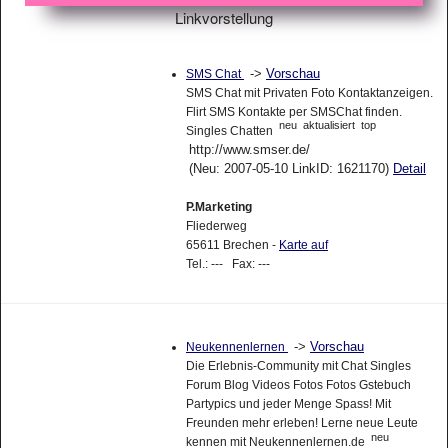
Linkvorstellung
->
Vorschau
SMS Chat
SMS Chat mit Privaten Foto Kontaktanzeigen.
Flirt SMS Kontakte per SMSChat finden.
neu
aktualisiert
top
Singles Chatten
http://www.smser.de/
(Neu: 2007-05-10 LinkID: 1621170)
Detail
P.Marketing
Fliederweg
65611 Brechen -
Karte auf
Tel.: --- Fax: ---
->
Vorschau
Neukennenlernen
Die Erlebnis-Community mit Chat Singles
Forum Blog Videos Fotos Fotos Gstebuch
Partypics und jeder Menge Spass! Mit
Freunden mehr erleben! Lerne neue Leute
neu
kennen mit Neukennenlernen.de