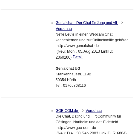
->
Genialchat - Der Chat für Jung und Alt
Vorschau
Nette Leute in einen Webcam Chat
kennenlernen und zur Onlinefamilie gehören.
http://www.genialchat.de
(Neu: Mon , 05.Aug 2013 LinkID:
Detail
2860186)
Genialchat UG
Krankenhausstr. 119B
50354 Hürth
Tel.: 01705868116
->
Vorschau
GOE-COM.de
Die Chat, Dating und Flirt Community für
Göttingen, Northeim und das Eichsfeld.
http://www.goe-com.de
(Neu: Die , 30.Sep 2003 LinkID: 516884)