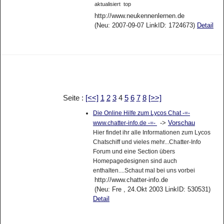
aktualisiert
top
http://www.neukennenlernen.de
(Neu: 2007-09-07 LinkID: 1724673)
Detail
Seite :
[<<]
1
2
3
4
5
6
7
8
[>>]
Die Online Hilfe zum Lycos Chat -=-
->
Vorschau
www.chatter-info.de -=-
Hier findet ihr alle Informationen zum Lycos
Chatschiff und vieles mehr...Chatter-Info
Forum und eine Section übers
Homepagedesignen sind auch
enthalten....Schaut mal bei uns vorbei
http://www.chatter-info.de
(Neu: Fre , 24.Okt 2003 LinkID: 530531)
Detail