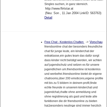
Singles suchen, in ganz sterreich.
http://www.flirtstar.at
(Neu: Son , 11.Jan 2004 LinkID: 563763)
Detail
->
Vorschau
Free Chat - Kostenlos Chatten
friendsonline chat der besonders freundliche
chat für junge leute, ein kinderchat der
extraklasse,ein gutes team das dafür sorgt
dass kinder nicht belstigt werden, wir achten
auf jugendschutz und setzen es für unsere
jugendlichen um.friendsonline ist kostenlos
und werbefrei.friendsonline bietet dir eigene
chatrooms,über 200 emoticons,eigene profile
mit bis zu 5 bildern in deinem profil,finde
echte freunde in unserem kinderchat und
jugendchat,chatte ohne anmeldung und
ohne registrierung als gast und teste alle
funktionen die dir friendsonline zu bieten
hat,besonders neulinge sind immer herzlich