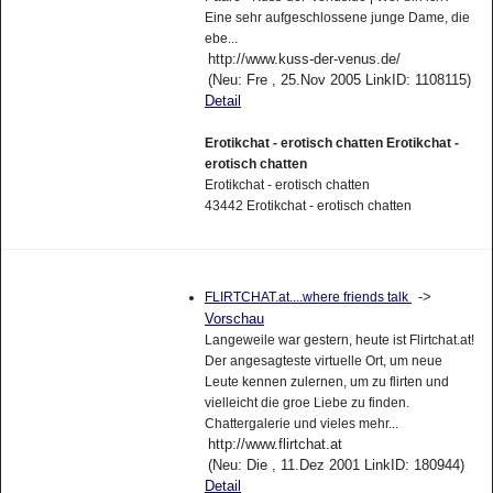
Eine sehr aufgeschlossene junge Dame, die
ebe...
http://www.kuss-der-venus.de/
(Neu: Fre , 25.Nov 2005 LinkID: 1108115)
Detail
Erotikchat - erotisch chatten Erotikchat -
erotisch chatten
Erotikchat - erotisch chatten
43442 Erotikchat - erotisch chatten
->
FLIRTCHAT.at....where friends talk
Vorschau
Langeweile war gestern, heute ist Flirtchat.at!
Der angesagteste virtuelle Ort, um neue
Leute kennen zulernen, um zu flirten und
vielleicht die groe Liebe zu finden.
Chattergalerie und vieles mehr...
http://www.flirtchat.at
(Neu: Die , 11.Dez 2001 LinkID: 180944)
Detail