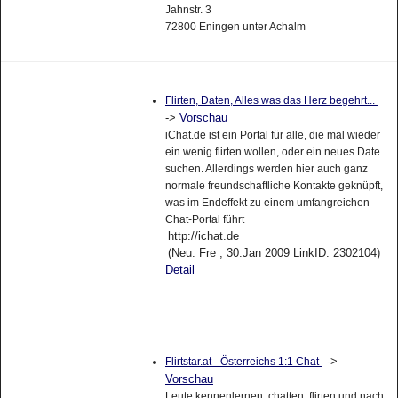
Jahnstr. 3
72800 Eningen unter Achalm
Flirten, Daten, Alles was das Herz begehrt...
->
Vorschau
iChat.de ist ein Portal für alle, die mal wieder
ein wenig flirten wollen, oder ein neues Date
suchen. Allerdings werden hier auch ganz
normale freundschaftliche Kontakte geknüpft,
was im Endeffekt zu einem umfangreichen
Chat-Portal führt
http://ichat.de
(Neu: Fre , 30.Jan 2009 LinkID: 2302104)
Detail
->
Flirtstar.at - Österreichs 1:1 Chat
Vorschau
Leute kennenlernen, chatten, flirten und nach