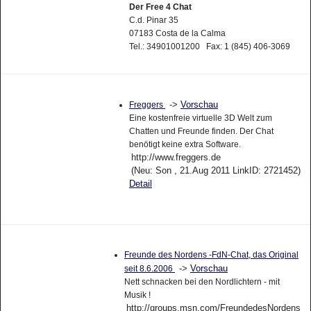
Der Free 4 Chat
C.d. Pinar 35
07183 Costa de la Calma
Tel.: 34901001200 Fax: 1 (845) 406-3069
->
Vorschau
Freggers
Eine kostenfreie virtuelle 3D Welt zum
Chatten und Freunde finden. Der Chat
benötigt keine extra Software.
http://www.freggers.de
(Neu: Son , 21.Aug 2011 LinkID: 2721452)
Detail
Freunde des Nordens -FdN-Chat, das Original
->
Vorschau
seit 8.6.2006
Nett schnacken bei den Nordlichtern - mit
Musik !
http://groups.msn.com/FreundedesNordens