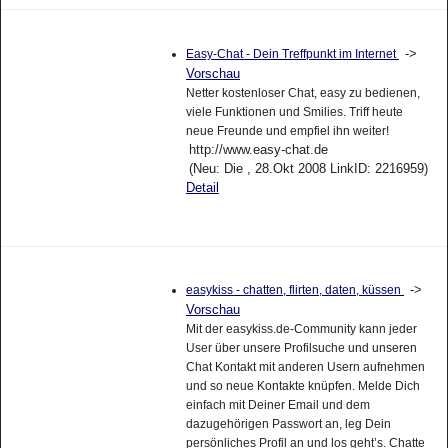
->
Easy-Chat - Dein Treffpunkt im Internet
Vorschau
Netter kostenloser Chat, easy zu bedienen,
viele Funktionen und Smilies. Triff heute
neue Freunde und empfiel ihn weiter!
http://www.easy-chat.de
(Neu: Die , 28.Okt 2008 LinkID: 2216959)
Detail
->
easykiss - chatten, flirten, daten, küssen
Vorschau
Mit der easykiss.de-Community kann jeder
User über unsere Profilsuche und unseren
Chat Kontakt mit anderen Usern aufnehmen
und so neue Kontakte knüpfen. Melde Dich
einfach mit Deiner Email und dem
dazugehörigen Passwort an, leg Dein
persönliches Profil an und los geht’s. Chatte