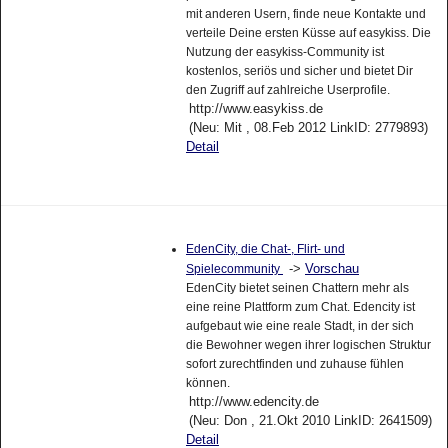
mit anderen Usern, finde neue Kontakte und
verteile Deine ersten Küsse auf easykiss. Die
Nutzung der easykiss-Community ist
kostenlos, seriös und sicher und bietet Dir
den Zugriff auf zahlreiche Userprofile.
http://www.easykiss.de
(Neu: Mit , 08.Feb 2012 LinkID: 2779893)
Detail
EdenCity, die Chat-, Flirt- und
->
Vorschau
Spielecommunity
EdenCity bietet seinen Chattern mehr als
eine reine Plattform zum Chat. Edencity ist
aufgebaut wie eine reale Stadt, in der sich
die Bewohner wegen ihrer logischen Struktur
sofort zurechtfinden und zuhause fühlen
können.
http://www.edencity.de
(Neu: Don , 21.Okt 2010 LinkID: 2641509)
Detail