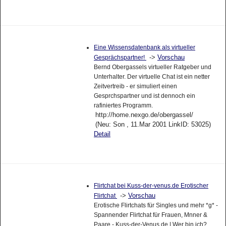
Eine Wissensdatenbank als virtueller
->
Vorschau
Gesprächspartner!
Bernd Obergassels virtueller Ratgeber und
Unterhalter. Der virtuelle Chat ist ein netter
Zeitvertreib - er simuliert einen
Gesprchspartner und ist dennoch ein
rafiniertes Programm.
http://home.nexgo.de/obergassel/
(Neu: Son , 11.Mar 2001 LinkID: 53025)
Detail
Flirtchat bei Kuss-der-venus.de Erotischer
->
Vorschau
Flirtchat
Erotische Flirtchats für Singles und mehr *g* -
Spannender Flirtchat für Frauen, Mnner &
Paare - Kuss-der-Venus.de | Wer bin ich?