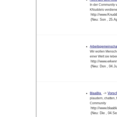
In der Community v
KNuddels verdiene
http://www.Knud
(Neu: Son , 25.A
Arbeitsgemeinschaf
Wir wollen Mensche
einer Welt sie le
http://www.erkenn
(Neu: Don , 04.J
->
Vorsc
BlaaBla
plaudern, chatten,
Community
http://www.blaabl
(Neu: Die , 04.S