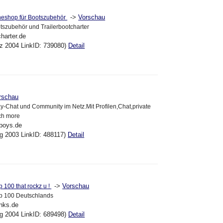
->
Vorschau
neshop für Bootszubehör
tszubehör und Trailerbootcharter
harter.de
ez 2004 LinkID: 739080)
Detail
rschau
-Chat und Community im Netz.Mit Profilen,Chat,private
ch more
yboys.de
ug 2003 LinkID: 488117)
Detail
->
Vorschau
p 100 that rockz u !
op 100 Deutschlands
inks.de
ug 2004 LinkID: 689498)
Detail