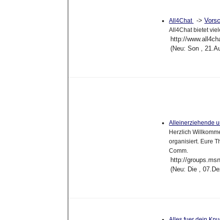
->
Vors
All4Chat
All4Chat bietet vi
http://www.all4ch
(Neu: Son , 21.A
Alleinerziehende u
Herzlich Willkomme
organisiert. Eure T
Comm.
http://groups.ms
(Neu: Die , 07.D
Alles fuer dein Kn