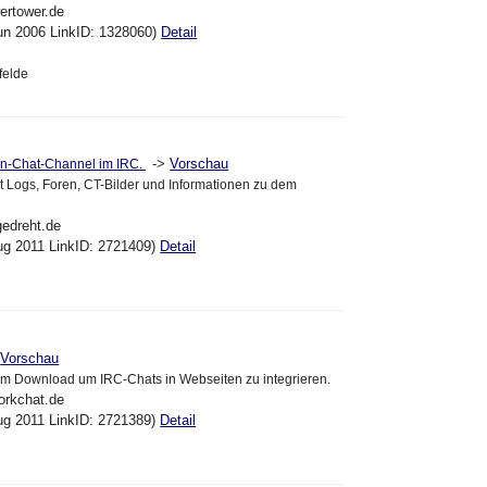
ertower.de
un 2006 LinkID: 1328060)
Detail
felde
->
Vorschau
un-Chat-Channel im IRC.
et Logs, Foren, CT-Bilder und Informationen zu dem
gedreht.de
ug 2011 LinkID: 2721409)
Detail
>
Vorschau
um Download um IRC-Chats in Webseiten zu integrieren.
orkchat.de
ug 2011 LinkID: 2721389)
Detail