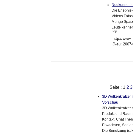
Neukennenl
Die Erlebnis
Videos Fotos
Menge Spass!
Leute kenne
top
http://www.
(Neu: 2007-
Seite : 1
2
3
3D Wolkenkratzer m
Vorschau
3D Wolkenkratzer m
Produkt und Raum -
Kontakt. Chat The
Erwachsen, Seniore
Die Benutzung ist 