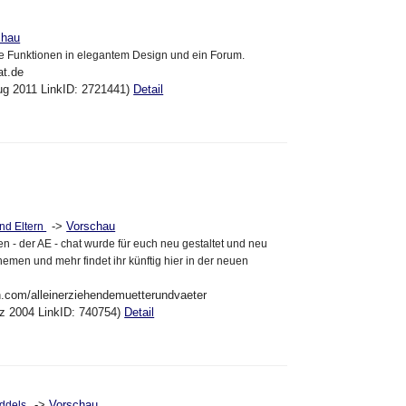
chau
ele Funktionen in elegantem Design und ein Forum.
at.de
ug 2011 LinkID: 2721441)
Detail
->
Vorschau
nd Eltern
n - der AE - chat wurde für euch neu gestaltet und neu
hemen und mehr findet ihr künftig hier in der neuen
n.com/alleinerziehendemuetterundvaeter
ez 2004 LinkID: 740754)
Detail
->
Vorschau
uddels