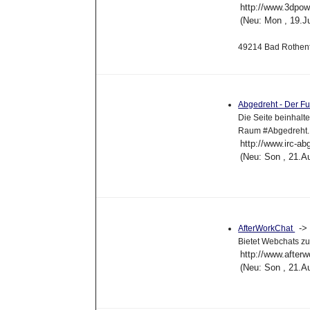
http://www.3dpow
(Neu: Mon , 19.J
49214 Bad Rothen
Abgedreht - Der F
Die Seite beinhalt
Raum #Abgedreht.
http://www.irc-ab
(Neu: Son , 21.A
-
AfterWorkChat
Bietet Webchats z
http://www.afterw
(Neu: Son , 21.A