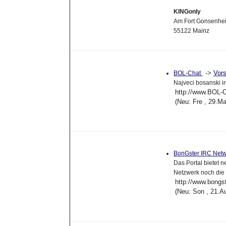
KINGonly
Am Fort Gonsenhe
55122 Mainz
->
Vor
BOL-Chat
Najveci bosanski ir
http://www.BOL-
(Neu: Fre , 29.M
BonGster IRC Net
Das Portal bietet 
Netzwerk noch die 
http://www.bongs
(Neu: Son , 21.A