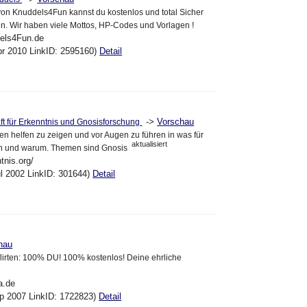
on Knuddels4Fun kannst du kostenlos und total Sicher
n. Wir haben viele Mottos, HP-Codes und Vorlagen !
dels4Fun.de
pr 2010 LinkID: 2595160)
Detail
->
Vorschau
t für Erkenntnis und Gnosisforschung
n helfen zu zeigen und vor Augen zu führen in was für
aktualisiert
ben und warum. Themen sind Gnosis
tnis.org/
ul 2002 LinkID: 301644)
Detail
hau
 flirten: 100% DU! 100% kostenlos! Deine ehrliche
a.de
ep 2007 LinkID: 1722823)
Detail