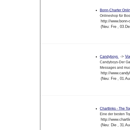
Bonn-Charter Onli
Onlineshop für Boo
http://www.bonn-c
(Neu: Fre , 03.D
->
Vo
Candyboys
Candyboys-Der Gay
Messages and mu
http://www.cand
(Neu: Fre , 01.A
Chartlinks - The To
Eine der besten T
http://www.chartl
(Neu: Die , 31.A