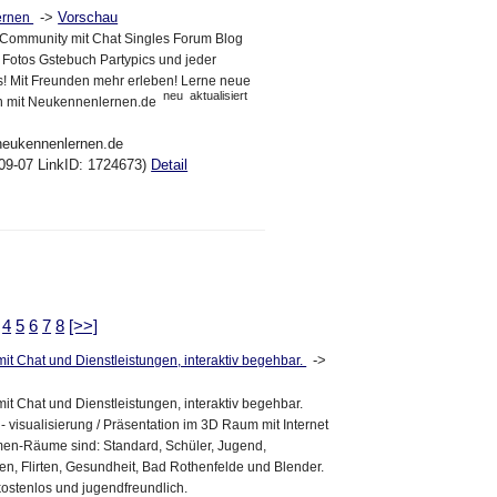
->
Vorschau
ernen
-Community mit Chat Singles Forum Blog
 Fotos Gstebuch Partypics und jeder
 Mit Freunden mehr erleben! Lerne neue
neu
aktualisiert
n mit Neukennenlernen.de
neukennenlernen.de
09-07 LinkID: 1724673)
Detail
4
5
6
7
8
[>>]
->
it Chat und Dienstleistungen, interaktiv begehbar.
it Chat und Dienstleistungen, interaktiv begehbar.
 visualisierung / Präsentation im 3D Raum mit Internet
men-Räume sind: Standard, Schüler, Jugend,
n, Flirten, Gesundheit, Bad Rothenfelde und Blender.
kostenlos und jugendfreundlich.