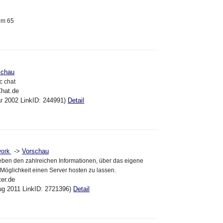
im 65
schau
c chat
Chat.de
ar 2002 LinkID: 244991)
Detail
->
Vorschau
work
neben den zahlreichen Informationen, über das eigene
Möglichkeit einen Server hosten zu lassen.
ter.de
ug 2011 LinkID: 2721396)
Detail