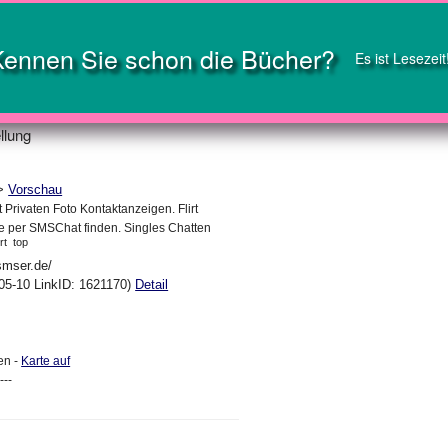
Kennen Sie schon die Bücher?
Es ist Lesezeit
llung
->
Vorschau
Privaten Foto Kontaktanzeigen. Flirt
 per SMSChat finden. Singles Chatten
rt
top
smser.de/
05-10 LinkID: 1621170)
Detail
en -
Karte auf
---