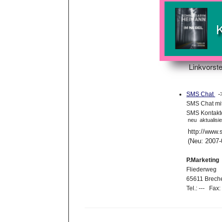
Linkvorste
SMS Chat
SMS Chat mit 
SMS Kontakte
neu
aktualisie
http://www.
(Neu: 2007-
P.Marketing
Fliederweg
65611 Brech
Tel.: --- Fax: 