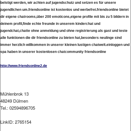
jugendlichen um.friendsonline ist kostenlos und werbefrei.friendsonline bietet
dir eigene chatrooms,über 200 emoticons,eigene profile mit bis zu 5 bildern in
deinem profil,finde echte freunde in unserem kinderchat und
jugendchat,chatte ohne anmeldung und ohne registrierung als gast und teste
alle funktionen die dir friendsonline zu bieten hat,besonders neulinge sind
immer herzlich willkommen in unserer kleinen lustigen chatwelt.einloggen und
spa haben in unserer kostenlosen chatcommunity friendsonline
http://www.friendsonline2.de
Mühlenbrok 13
48249 Dülmen
Tel.: 02594896705
LinkID: 2765154
Aufgenommen am: Sam , 07.Jan 2012. Link geändert am: Mon ,