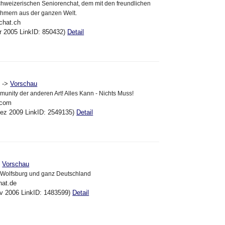
chweizerischen Seniorenchat, dem mit den freundlichen
ehmern aus der ganzen Welt.
chat.ch
pr 2005 LinkID: 850432)
Detail
->
Vorschau
nity der anderen Art! Alles Kann - Nichts Muss!
.com
Dez 2009 LinkID: 2549135)
Detail
>
Vorschau
 Wolfsburg und ganz Deutschland
hat.de
ov 2006 LinkID: 1483599)
Detail