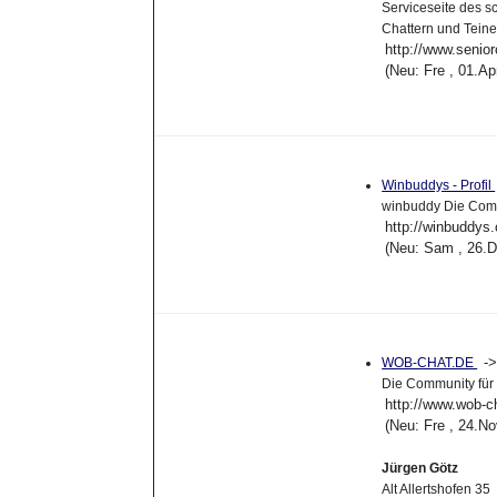
Serviceseite des s
Chattern und Tein
http://www.senior
(Neu: Fre , 01.A
Winbuddys - Profil
winbuddy Die Commu
http://winbuddys
(Neu: Sam , 26.
-
WOB-CHAT.DE
Die Community für
http://www.wob-c
(Neu: Fre , 24.N
Jürgen Götz
Alt Allertshofen 35