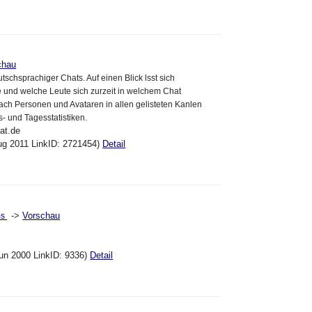
chau
tschsprachiger Chats. Auf einen Blick lsst sich
e und welche Leute sich zurzeit in welchem Chat
ach Personen und Avataren in allen gelisteten Kanlen
s- und Tagesstatistiken.
at.de
ug 2011 LinkID: 2721454)
Detail
->
Vorschau
ms
un 2000 LinkID: 9336)
Detail