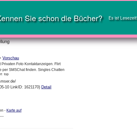
Kennen Sie schon die Bücher?
Es ist Lesezeit
llung
->
Vorschau
Privaten Foto Kontaktanzeigen. Flirt
 per SMSChat finden. Singles Chatten
rt
top
smser.de/
05-10 LinkID: 1621170)
Detail
en -
Karte auf
---