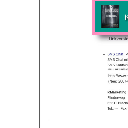
Linkvorste
SMS Chat
SMS Chat mit 
SMS Kontakte
neu
aktualisie
http://www.
(Neu: 2007-
P.Marketing
Fliederweg
65611 Brech
Tel.: --- Fax: 