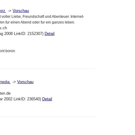
->
Vorschau
weiz
t voller Liebe, Freundschaft und Abenteuer. Internet-
effen fur einen Abend oder fur ein ganzes leben.
s.ch
ug 2008 LinkID: 2152307)
Detail
ont boron
->
Vorschau
...media
ten.de
ar 2002 LinkID: 236540)
Detail