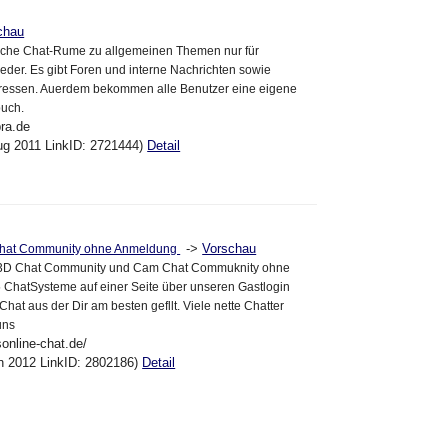
chau
liche Chat-Rume zu allgemeinen Themen nur für
eder. Es gibt Foren und interne Nachrichten sowie
dressen. Auerdem bekommen alle Benutzer eine eigene
buch.
bra.de
ug 2011 LinkID: 2721444)
Detail
->
Vorschau
hat Community ohne Anmeldung
e 3D Chat Community und Cam Chat Commuknity ohne
 ChatSysteme auf einer Seite über unseren Gastlogin
hat aus der Dir am besten gefllt. Viele nette Chatter
uns
sonline-chat.de/
un 2012 LinkID: 2802186)
Detail