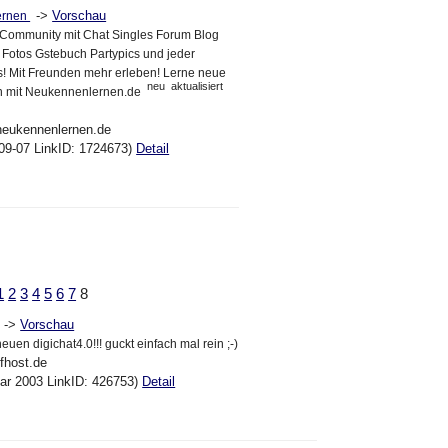
->
Vorschau
ernen
-Community mit Chat Singles Forum Blog
 Fotos Gstebuch Partypics und jeder
 Mit Freunden mehr erleben! Lerne neue
neu
aktualisiert
n mit Neukennenlernen.de
neukennenlernen.de
09-07 LinkID: 1724673)
Detail
1
2
3
4
5
6
7
8
->
Vorschau
euen digichat4.0!!! guckt einfach mal rein ;-)
lfhost.de
ar 2003 LinkID: 426753)
Detail