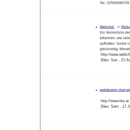
Tel.: 02594896705
->
Vors
Webchat
Ein Verzeichnis deu
erkennen, wie viel
aufhalten. Suche n
gleichzeitig. Monat
http://www.webch
(Neu: Son , 21.A
webdesign,chat,s
http://www.tita.at
(Neu: Sam , 17.J