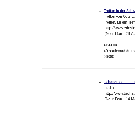
Treffen in der Sch
Treffen von Qualita
Treffen. fur ein Tr
http://www.edesir
(Neu: Don , 28.A
eDesirs
49 boulevard du m
06300
tschatten.de.........
media
http://www.tschat
(Neu: Don , 14.M