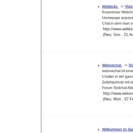
->
Vor
Webkicks
Kosenloser Webchat
Homepage anpassen
Chat in dem man sel
http://www.webki
(Neu: Son , 21.A
->
Vo
Welovechat
welovechat ist ei
Chatter in der gan
Zufallsprinzip mi
Forum Textchat All
http://www.welo
(Neu: Mon , 07.F
Willkommen im Se