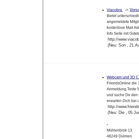
->
Vors
Viacobra
Bietet unterschied
angemeldete Mitgli
kostenlose Mail A
Info Seite mit Gste
http://www.viaco
(Neu: Son , 21.A
Webcam und 3D C
FriendsOnline di
Anmeldung.Teste 5
und suche Dir den C
erwarten Dich bei 
http://www.friend
(Neu: Die , 05.J
-
Mühlenbrok 13
48249 Dülmen