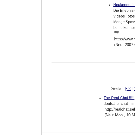
Neukennenl
Die Erlebnis
Videos Fotos
Menge Spass!
Leute kenne
top
http://www.
(Neu: 2007-
Seite :
[<<]
The-Real-Chat !!!!!
deutscher chat im n
http://realchat.se
(Neu: Mon , 10.M