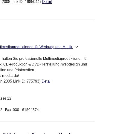
pr 2008 LinkID: 1985044)
Detail
->
ultimediaproduktionen für Werbung und Musik
erhalten Sie professionelle Multimediaproduktionen für
: CD-Produktion & DVD-Herstellung, Webdesign und
nline und Printmedien.
t-media.de/
an 2005 LinkID: 775793)
Detail
asse 12
372 Fax: 030 - 61504374