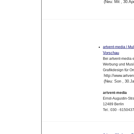
(Neu: Mit , 30.A
artvent-media | M
Vorschau
Bei artvent-media 
Werbung und Musik
Grafikdesign für O
http://www.artven
(Neu: Son , 30.J
artvent-media
Ernst-Augustin-Str
12489 Berlin
Tel.: 030 - 61504