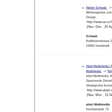
-
Atelier Schwab
Werbeagentur und A
Design,
http://www.as-sc
(Neu: Don , 20.A
Schwab
Raiffeisenstrasse 
24983 Handewitt
Atiart Multimedia 
->
Vo
Multimedia
atiart Multimedia. 
Spannende Zielsetz
Strategische Konz
http://www.atiart.
(Neu: Mon , 15.N
atiart Multimedia
Hochkampstr. 70