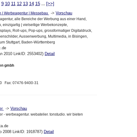
9
10
11
12
13
14
15
...
[>>]
->
Vorschau
en | Werbeagentur | Messebau
agentur, alle Bereiche der Werbung aus einer Hand,
 einzigartig | vielseitige Werbekonzepte,
plays, Roll-ups, Pop-ups, grossformatiger Digitaldruck,
enschilder, Aussenwerbung, Multimedia, in Bisingen,
aum Stuttgart, Baden-Württemberg
c.de
an 2010 LinkID: 2553402)
Detail
ten gmbh
30 Fax: 07476-9400-31
->
Vorschau
ier
ier - werbeagentur. webatelier. tonstudio. wir bieten
ta.de
eb 2008 LinkID: 1918787)
Detail