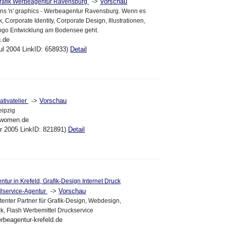
->
Vorschau
rafik Werbeagentur Ravensburg
ons 'n' graphics - Werbeagentur Ravensburg. Wenn es
 Corporate Identity, Corporate Design, Illustrationen,
ogo Entwicklung am Bodensee geht.
g.de
ul 2004 LinkID: 658933)
Detail
->
Vorschau
ativatelier
eipzig
rtwomen.de
ar 2005 LinkID: 821891)
Detail
tur in Krefeld, Grafik-Design Internet Druck
->
Vorschau
ullservice-Agentur
tenter Partner für Grafik-Design, Webdesign,
k, Flash Werbemittel Druckservice
erbeagentur-krefeld.de