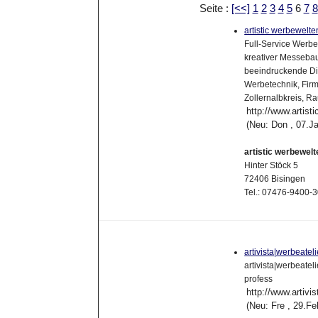
Seite :
[<<]
1
2
3
4
5
6
7
8
artistic werbewelt
Full-Service Werbe
kreativer Messebau,
beeindruckende Dis
Werbetechnik, Firm
Zollernalbkreis, R
http://www.artisti
(Neu: Don , 07.J
artistic werbewel
Hinter Stöck 5
72406 Bisingen
Tel.: 07476-9400-
artivista|werbeatel
artivista|werbeatel
profess
http://www.artivis
(Neu: Fre , 29.F