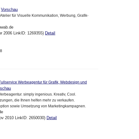
>
Vorschau
telier für Visuelle Kommunikation, Werbung, Grafik-
hwab.de
pr 2006 LinkID: 1269355)
Detail
28
| Fullservice Werbeagentur für Grafik, Webdesign und
rschau
Werbeagentur. simply ingenious. Kreativ, Cool.
ungen, die Ihnen helfen mehr zu verkaufen.
eption sowie Umsetzung von Marketingkampagnen.
de
ov 2010 LinkID: 2650030)
Detail