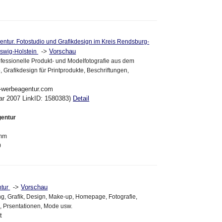
tur. Fotostudio und Grafikdesign im Kreis Rendsburg-
->
Vorschau
eswig-Holstein
fessionelle Produkt- und Modelfotografie aus dem
 Grafikdesign für Printprodukte, Beschriftungen,
ne-werbeagentur.com
ar 2007 LinkID: 1580383)
Detail
entur
amm
0
->
Vorschau
tur
g, Grafik, Design, Make-up, Homepage, Fotografie,
, Prsentationen, Mode usw.
t