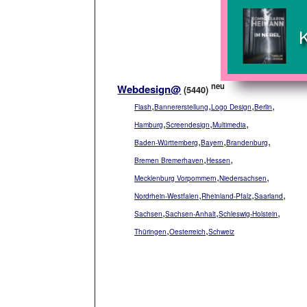
neu
Webdesign@
(5440)
,
,
,
,
Flash
Bannererstellung
Logo Design
Berlin
,
,
,
Hamburg
Screendesign
Multimedia
,
,
,
Baden-Württemberg
Bayern
Brandenburg
,
,
Bremen Bremerhaven
Hessen
,
,
Mecklenburg Vorpommern
Niedersachsen
,
,
,
Nordrhein-Westfalen
Rheinland-Pfalz
Saarland
,
,
,
Sachsen
Sachsen-Anhalt
Schleswig-Holstein
,
,
Thüringen
Oesterreich
Schweiz