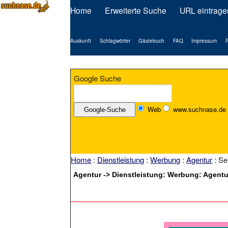
Home
Erweiterte Suche
URL eintrage
Auskunft
Schlagwörter
Gästebuch
FAQ
Impressum
P
Google Suche
Web
www.suchnase.de
Home
:
Dienstleistung
:
Werbung
:
Agentur
: Se
Agentur -> Dienstleistung: Werbung: Agentur