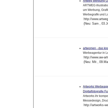
Artweg Werbung G
ARTWEG illustrati
um Werbung, Grafik,
Werbegrafik und L
http://www.artwe
(Neu: Sam , 03.J
artwomen - das kre
Werbeagentur in L
http://www.aw-a
(Neu: Mit , 09.M
Artworks Werbeagen
Digitalfotografie F
Artworks ihr kompe
Messedesign, Druc
http://artworks-w