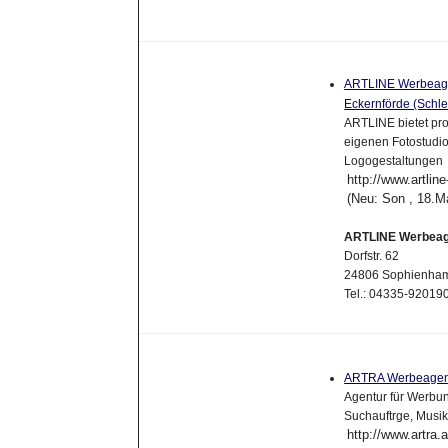
ARTLINE Werbeagen
Eckernförde (Schl
ARTLINE bietet pro
eigenen Fotostudio,
Logogestaltungen
http://www.artli
(Neu: Son , 18.M
ARTLINE Werbeag
Dorfstr. 62
24806 Sophienh
Tel.: 04335-92019
ARTRA Werbeagen
Agentur für Werbun
Suchauftrge, Musik
http://www.artra.a