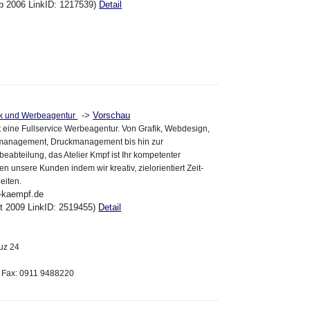
eb 2006 LinkID: 1217539)
Detail
->
Vorschau
fik und Werbeagentur
st eine Fullservice Werbeagentur. Von Grafik, Webdesign,
management, Druckmanagement bis hin zur
eabteilung, das Atelier Kmpf ist Ihr kompetenter
ten unsere Kunden indem wir kreativ, zielorientiert Zeit-
eiten.
r-kaempf.de
kt 2009 LinkID: 2519455)
Detail
uz 24
 Fax: 0911 9488220