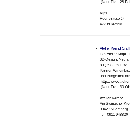
(Neu: Die , 28.F
Kips
Roonstrasse 14
47799 Krefeld
Atelier Kämpf Gra
Das Atelier Kmpf i
3D-Design, Media
outgesourcten Werb
Partner! Wir entlas
und Budgettreu arb
http://www.atelie
(Neu: Fre , 30.O
Atelier Kämpf
Am Steinacher Kre
90427 Nuernberg
Tel.: 0911 948820