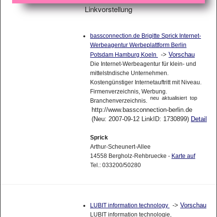
Linkvorstellung
bassconnection.de Brigitte Sprick Internet-
Werbeagentur Werbeplattform Berlin
->
Vorschau
Potsdam Hamburg Koeln
Die Internet-Werbeagentur für klein- und
mittelstndische Unternehmen.
Kostengünstiger Internetauftritt mit Niveau.
Firmenverzeichnis, Werbung.
neu
aktualisiert
top
Branchenverzeichnis.
http://www.bassconnection-berlin.de
(Neu: 2007-09-12 LinkID: 1730899)
Detail
Sprick
Arthur-Scheunert-Allee
14558 Bergholz-Rehbruecke -
Karte auf
Tel.: 033200/50280
->
Vorschau
LUBIT information technology
LUBIT information technologie,