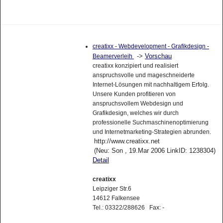
creatixx - Webdevelopment - Grafikdesign -
->
Vorschau
Beamerverleih
creatixx konzipiert und realisiert
anspruchsvolle und mageschneiderte
Internet-Lösungen mit nachhaltigem Erfolg.
Unsere Kunden profitieren von
anspruchsvollem Webdesign und
Grafikdesign, welches wir durch
professionelle Suchmaschinenoptimierung
und Internetmarketing-Strategien abrunden.
http://www.creatixx.net
(Neu: Son , 19.Mar 2006 LinkID: 1238304)
Detail
creatixx
Leipziger Str.6
14612 Falkensee
Tel.: 03322/288626 Fax: -