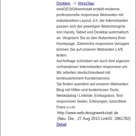
->
Vorschau
Desktop
webDESIGNwerkstatt erstellt moderne,
professionelle responsive Webseiten mit
individuellem Layout, d.h. die Internetseiten
passen sich der jeweiligen Bildschirngröe
von Handy, Tablet und Desktop automatisch
an. Vergröern Sie so den Nutzerkreis Ihrer
Homepage. Zahlreiche responsive Vorlagen
können Sie auf unseren Webseiten LIVE
testen.
Auf Anfrage schreiben wir auch Ihre eigenen
vorhandenen Internetseiten responsive um.
Wir arbeiten deutschlandweit mit
kontinuierlichem Kundenservice.
Sie finden auerdem auf unseren Webseiten:
Blog mit Hilfen und kostenlosen Tools,
Webkatalog / Linkliste, Eintragstool, Test
responsiver Seiten, Erklrungen, lizenzfreie
Fotos u.v.m.
http://www.web-designwerkstatt.de
(Neu: Die , 27.Aug 2013 LinkID: 2861782)
Detail