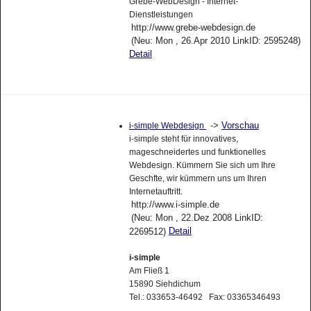
Grebe-WebDesign - Internet-
Dienstleistungen
http://www.grebe-webdesign.de
(Neu: Mon , 26.Apr 2010 LinkID: 2595248)
Detail
->
Vorschau
i-simple Webdesign
i-simple steht für innovatives,
mageschneidertes und funktionelles
Webdesign. Kümmern Sie sich um Ihre
Geschfte, wir kümmern uns um Ihren
Internetauftritt.
http://www.i-simple.de
(Neu: Mon , 22.Dez 2008 LinkID:
Detail
2269512)
i-simple
Am Fließ 1
15890 Siehdichum
Tel.: 033653-46492 Fax: 03365346493