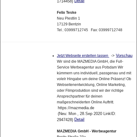
Detail
1714458)
Felix Teske
Neu Plestlin 1
17129 Bentzin
Tel.: 03999712745 Fax: 03999712748
->
Vorschau
Jetzt Webseite erstellen lassen
Wir sind die MAZMEDIA GmbH, die Full-
Service Werbeagentur aus Potsdam Wir
kümmern uns individuell, passgenau und mit
volelr Hingabe um deine Online Präsenz! Ob
Webseitenentwicklung, Online Marketing,
oder Filmproduktion sind wir der richtige
Ansprechpartner für deinen
maßgeschneiderten Online Auftritt.
https://mazmedia.de
(Neu: Mon , 28.Sep 2020 LinkID:
Detail
2947428)
MAZMEDIA GmbH - Werbeagentur
Breite Straße 23a