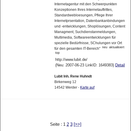
Internetagentur mit den Schwerpunkten
Konzeptionen Ihres Internetauftrittes,
Standardwebloesungen, Pflege Ihrer
Internetprsentation, Datenbankanbindungen
und -entwicklungen, Shoplösungen, Content
Managment, Suchdienstanmeldungen,
Multimedia, Softwareentwicklungen für
spezielle Bedürfnisse, SChulungen vor Ort
neu
aktualisiert
für den gesamten IT-Bereich"
top
http://www.lubit.de/
(Neu: 2007-06-23 LinkID: 1649383)
Detail
Lubit Inh. Rene Huhndt
Birkenweg 12
14542 Werder -
Karte auf
Seite : 1
2
3
[>>]