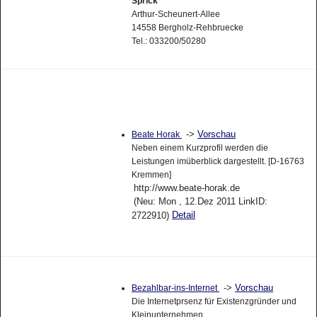
Sprick
Arthur-Scheunert-Allee
14558 Bergholz-Rehbruecke
Tel.: 033200/50280
->
Vorschau
Beate Horak
Neben einem Kurzprofil werden die
Leistungen imüberblick dargestellt. [D-16763
Kremmen]
http://www.beate-horak.de
(Neu: Mon , 12.Dez 2011 LinkID:
Detail
2722910)
->
Vorschau
Bezahlbar-ins-Internet
Die Internetprsenz für Existenzgründer und
Kleinunternehmen