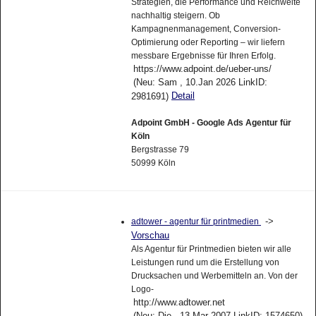
Strategien, die Performance und Reichweite
nachhaltig steigern. Ob
Kampagnenmanagement, Conversion-
Optimierung oder Reporting – wir liefern
messbare Ergebnisse für Ihren Erfolg.
https://www.adpoint.de/ueber-uns/
(Neu: Sam , 10.Jan 2026 LinkID:
Detail
2981691)
Adpoint GmbH - Google Ads Agentur für
Köln
Bergstrasse 79
50999 Köln
->
adtower - agentur für printmedien
Vorschau
Als Agentur für Printmedien bieten wir alle
Leistungen rund um die Erstellung von
Drucksachen und Werbemitteln an. Von der
Logo-
http://www.adtower.net
(Neu: Die , 13.Mar 2007 LinkID: 1574650)