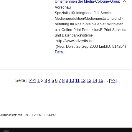
->
Unternehmen der Media-Cologne-Group
Vorschau
Spezialist für integrierte Full-Service-
Medienproduktion/Mediengestaltung und -
beratung im Rhein-Main-Gebiet. Wir bieten
u.a. Online-Print-Produktion/E-Print-Services
und Datenbanksysteme
http://www.advertis.de
(Neu: Don , 25.Sep 2003 LinkID: 514264)
Detail
Seite :
[<<]
1
2
3
4
5
6
7
8
9
10
11
12
13
14
15
...
[>>]
Aktualisiert: Mit , 29.Jul 2026 - 19:43:43