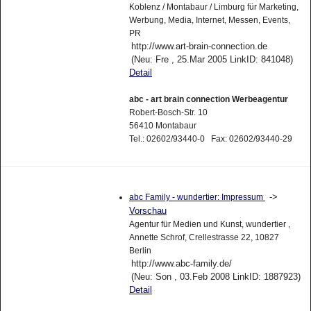
Koblenz / Montabaur / Limburg für Marketing,
Werbung, Media, Internet, Messen, Events,
PR
http://www.art-brain-connection.de
(Neu: Fre , 25.Mar 2005 LinkID: 841048)
Detail
abc - art brain connection Werbeagentur
Robert-Bosch-Str. 10
56410 Montabaur
Tel.: 02602/93440-0 Fax: 02602/93440-29
->
abc Family - wundertier: Impressum
Vorschau
Agentur für Medien und Kunst, wundertier ,
Annette Schrof, Crellestrasse 22, 10827
Berlin
http://www.abc-family.de/
(Neu: Son , 03.Feb 2008 LinkID: 1887923)
Detail