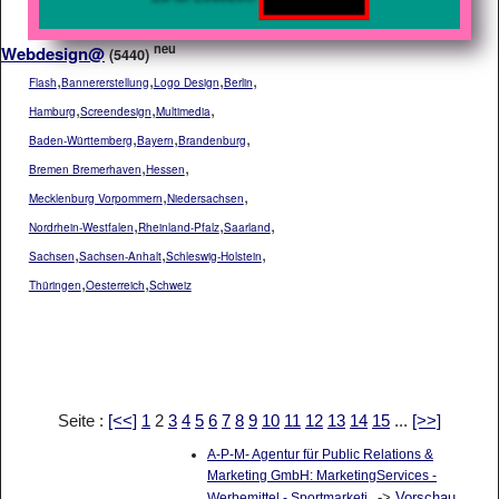
neu
Webdesign@
(5440)
,
,
,
,
Flash
Bannererstellung
Logo Design
Berlin
,
,
,
Hamburg
Screendesign
Multimedia
,
,
,
Baden-Württemberg
Bayern
Brandenburg
,
,
Bremen Bremerhaven
Hessen
,
,
Mecklenburg Vorpommern
Niedersachsen
,
,
,
Nordrhein-Westfalen
Rheinland-Pfalz
Saarland
,
,
,
Sachsen
Sachsen-Anhalt
Schleswig-Holstein
,
,
Thüringen
Oesterreich
Schweiz
Seite :
[<<]
1
2
3
4
5
6
7
8
9
10
11
12
13
14
15
...
[>>]
A-P-M- Agentur für Public Relations &
Marketing GmbH: MarketingServices -
->
Vorschau
Werbemittel - Sportmarketi