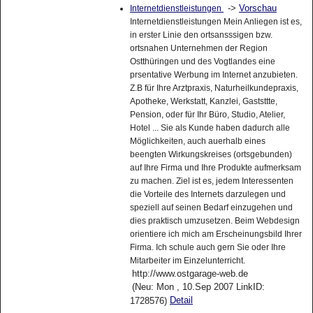
->
Vorschau
Internetdienstleistungen
Internetdienstleistungen Mein Anliegen ist es,
in erster Linie den ortsansssigen bzw.
ortsnahen Unternehmen der Region
Ostthüringen und des Vogtlandes eine
prsentative Werbung im Internet anzubieten.
Z.B für Ihre Arztpraxis, Naturheilkundepraxis,
Apotheke, Werkstatt, Kanzlei, Gaststtte,
Pension, oder für Ihr Büro, Studio, Atelier,
Hotel ... Sie als Kunde haben dadurch alle
Möglichkeiten, auch auerhalb eines
beengten Wirkungskreises (ortsgebunden)
auf Ihre Firma und Ihre Produkte aufmerksam
zu machen. Ziel ist es, jedem Interessenten
die Vorteile des Internets darzulegen und
speziell auf seinen Bedarf einzugehen und
dies praktisch umzusetzen. Beim Webdesign
orientiere ich mich am Erscheinungsbild Ihrer
Firma. Ich schule auch gern Sie oder Ihre
Mitarbeiter im Einzelunterricht.
http://www.ostgarage-web.de
(Neu: Mon , 10.Sep 2007 LinkID:
Detail
1728576)