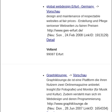
->
global webdesign Erfurt - Germany
Vorschau
design and maintenance of respectable
websites at fair prices - Erstellung und Pflege
serioeser Webseiten zu fairen Preisen
http://www.gwv-erfurt.de/
(Neu: Son , 24.Feb 2008 LinkID: 1913129)
Detail
Volland
99087 Erfurt
->
Vorschau
Graphiklounge
Graphiklounge.de ist eine Plattform die ihren
Nutzern zwei Onlinemagazine anbietet.
Insight (für Fotografie) und Monitor (für Musik
und Kultur). Zudem versteht man sich im
Webdesign und deren Programmierung.
http://www.graphiklounge.de
(Neu: Don , 28.Jun 2007 LinkID: 1654334)