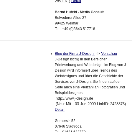
Detail
2851161)
Bernd Hufeld - Media Consult
Belvederer Allee 27
99425 Weimar
Tel.: +49 (0)3643 517718
->
Vorschau
Blog der Firma J-Design
J-Design ist ttig in den Bereichen
Printwerbung und Webdesign. Im Blog von J-
Design wird informiert über Trends des
Webdesignes und über die Geschichte der
Services von J-Design. Sie finden auf der
Seite auch eine Vielzahl an Fotografien und
Beispieldesignes.
http://www.j-design.de
(Neu: Mit , 03.Jun 2009 LinkID: 2428876)
Detail
Geraerstr. 52
07646 Stadtroda
Tel.: 01631 633779