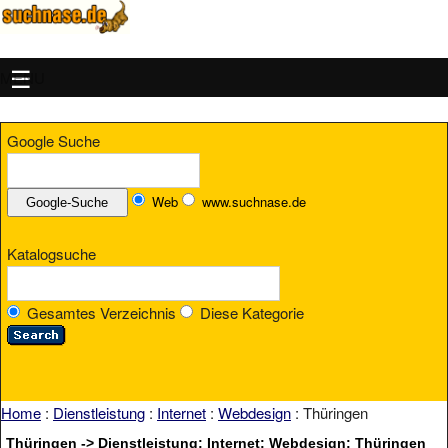
MENU
Google Suche
Web
www.suchnase.de
Katalogsuche
Gesamtes Verzeichnis
Diese Kategorie
Home
:
Dienstleistung
:
Internet
:
Webdesign
: Thüringen
Thüringen -> Dienstleistung: Internet: Webdesign: Thüringen