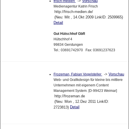
->
Vorschau
frisch-medien
Medienagentur Katrin Frisch
http://frisch-medien.de/
(Neu: Mit , 14.Okt 2009 LinkID: 2509965)
Detail
Gut Hütschhof GbR
Hütschhof 4
99834 Gerstungen
Tel.: 03691742970 Fax: 03691237623
->
Vorschau
Frozeman, Fabian Vogelsteller
Web- und Grafikdesign für kleine bis mittlere
Unternehmen mit eigenem Content
Management System. [D-99423 Weimar]
http://frozeman.de
(Neu: Mon , 12.Dez 2011 LinkID:
Detail
2723813)