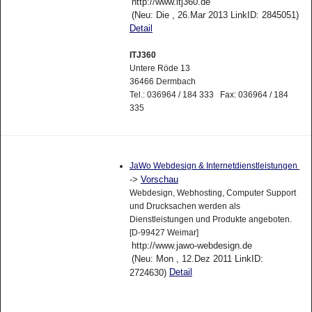
http://www.itj360.de
(Neu: Die , 26.Mar 2013 LinkID: 2845051)
Detail
ITJ360
Untere Röde 13
36466 Dermbach
Tel.: 036964 / 184 333 Fax: 036964 / 184
335
JaWo Webdesign & Internetdienstleistungen
->
Vorschau
Webdesign, Webhosting, Computer Support
und Drucksachen werden als
Dienstleistungen und Produkte angeboten.
[D-99427 Weimar]
http://www.jawo-webdesign.de
(Neu: Mon , 12.Dez 2011 LinkID:
Detail
2724630)