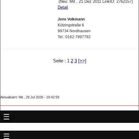
(Neu: Mit , 21.Dez 2011 LinkID: 2762157)
Detail
Jens Volkmann
Kützingstraße 6
99734 Nordhausen
Tel.: 0162-7897792
Seite : 1
2
3
[>>]
Aktualisiert: Mit , 29.Jul 2026 - 19:42:59
MENU
MENU