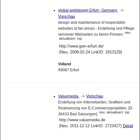
->
global webdesign Erfurt - Germany
Vorschau
design and maintenance of respectable
websites at fair prices - Erstellung und Pflege
neu
serioeser Webseiten zu fairen Preisen
aktualisiert
top
http://www.gwv-erfurt.de/
(Neu: 2008-02-24 LinkID: 1913129)
Volland
99087 Erfurt
->
Vorschau
Valuemedia
Erstellung von Internetseiten, Grafiken und
Realisierung von E-Commerceprojekten. [D-
neu
aktualisiert
top
36433 Bad Salzungen]
http://www.valuemedia.de
(Neu: 2011-12-12 LinkID: 2723427)
Detail