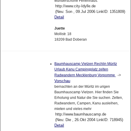
wunderschöne Ferienhaus.
http://www.city-Idylle.de
(Neu: Son , 09.Jul 2006 LinkID: 1351809)
Detail
Juette
Mollistr. 18
18209 Bad Doberan
Baumhauscamp Vietzen Rechlin Müritz
Urlaub Kanu Campingplatz zelten
->
Radwandern Mecklenburg Vorpomme
Vorschau
bernachten an der Müritz im urigen
Baumhauscamp Vietzen. Hier finden Sie
Erholung und Natur die Sie suchen. Zelten,
Radwandern, Campen, Kanu ausleihen,
mieten und vieles mehr
http://www.baumhauscamp.de
(Neu: Die , 26.Okt 2004 LinkID: 718945)
Detail