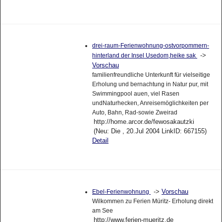
drei-raum-Ferienwohnung-ostvorpommern-
->
hinterland der Insel Usedom,heike sak
Vorschau
familienfreundliche Unterkunft für vielseitige
Erholung und bernachtung in Natur pur, mit
Swimmingpool auen, viel Rasen
undNaturhecken, Anreisemöglichkeiten per
Auto, Bahn, Rad-sowie Zweirad
http://home.arcor.de/fewosakautzki
(Neu: Die , 20.Jul 2004 LinkID: 667155)
Detail
->
Vorschau
Ebel-Ferienwohnung
Wilkommen zu Ferien Müritz- Erholung direkt
am See
http://www.ferien-mueritz.de