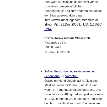
Süd-West-Ausrichtung gleich zwei Vorteile:
zum einen den grötmöglichen
Sonnengenuss und zum anderen die ruhige,
der Strae abgewandten Lage.
http://www.kuehlungsborn-miramare.de
(Neu: Mit , 21.Dez 2005 LinkID: 1139585)
Detail
Dörthe Jörn & Markus Wiese GbR
Rispenweg 25 A
13158 Berlin
Tel.: 030-47304976
Auf mit Hund im schönen eingezeunten
->
Vorschau
Ferienhaus
Ostsee mit Hund-Urlaub fast in Alleinlage -
Ideal für Ferien mit Ihrem Hund- Ihr Hund
wohnt im Ferienhaus Eulenkrug Gratis. Das
Grundstück ca. 400 qm ist komplett mit einem
ca. 2 Meter hohem Zaun umgeben und schön
bepflanzt. Ihr Hund kann sich frei bewegen