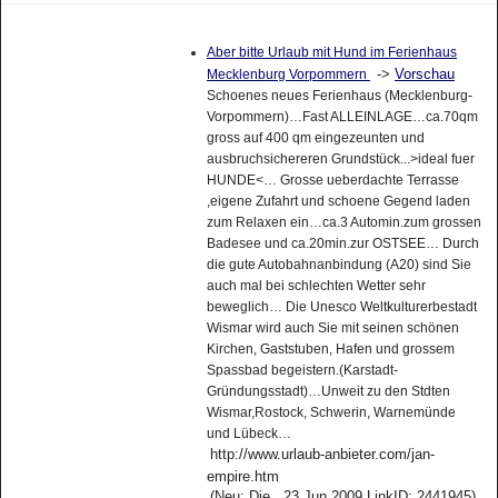
Aber bitte Urlaub mit Hund im Ferienhaus
->
Vorschau
Mecklenburg Vorpommern
Schoenes neues Ferienhaus (Mecklenburg-
Vorpommern)…Fast ALLEINLAGE…ca.70qm
gross auf 400 qm eingezeunten und
ausbruchsichereren Grundstück...>ideal fuer
HUNDE<… Grosse ueberdachte Terrasse
,eigene Zufahrt und schoene Gegend laden
zum Relaxen ein…ca.3 Automin.zum grossen
Badesee und ca.20min.zur OSTSEE… Durch
die gute Autobahnanbindung (A20) sind Sie
auch mal bei schlechten Wetter sehr
beweglich… Die Unesco Weltkulturerbestadt
Wismar wird auch Sie mit seinen schönen
Kirchen, Gaststuben, Hafen und grossem
Spassbad begeistern.(Karstadt-
Gründungsstadt)…Unweit zu den Stdten
Wismar,Rostock, Schwerin, Warnemünde
und Lübeck…
http://www.urlaub-anbieter.com/jan-
empire.htm
(Neu: Die , 23.Jun 2009 LinkID: 2441945)