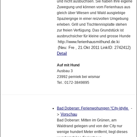
und nicht ausbüchsen. Sie haben Ihre eigene
Zuwegung und können vom Ferienhaus aus
gleich über Wiesen und Wald ausgiebige
Spaziergnge in einer reizvollen Umgebung
erleben. Grill und Tischtennisplatte stehen
zur freien Verfügung. Das Grundstück ist
ausbruchsicher für kleine und grosse Hunde
http://www.ferienhausmithund.de.ki
(Neu: Fre , 21.Okt 2011 LinkID: 2742412)
Detail
Auf mit Hund
Ausbau 3
23992 perniek bei wismar
Tel.: 0172-3849895
-
Bad Doberan: Ferienwohungen "City-Idylle
Vorschau
>
Bad Doberan: Mitten im Grünen, am
Waldrand gelegen und von der City nur
wenige hundert Meter entfernt, liegt dieses