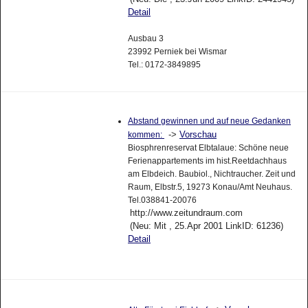
Detail
Ausbau 3
23992 Perniek bei Wismar
Tel.: 0172-3849895
Abstand gewinnen und auf neue Gedanken
->
Vorschau
kommen:
Biosphrenreservat Elbtalaue: Schöne neue
Ferienappartements im hist.Reetdachhaus
am Elbdeich. Baubiol., Nichtraucher. Zeit und
Raum, Elbstr.5, 19273 Konau/Amt Neuhaus.
Tel.038841-20076
http://www.zeitundraum.com
(Neu: Mit , 25.Apr 2001 LinkID: 61236)
Detail