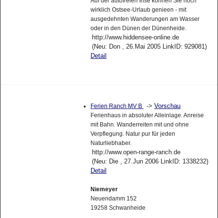
Auf der autofreien Inse können Sie noch
wirklich Ostsee-Urlaub genieen - mit
ausgedehnten Wanderungen am Wasser
oder in den Dünen der Dünenheide.
http://www.hiddensee-online.de
(Neu: Don , 26.Mai 2005 LinkID: 929081)
Detail
->
Vorschau
Ferien Ranch MV B
Ferienhaus in absoluter Alleinlage. Anreise
mit Bahn. Wanderreiten mit und ohne
Verpflegung. Natur pur für jeden
Naturliebhaber.
http://www.open-range-ranch.de
(Neu: Die , 27.Jun 2006 LinkID: 1338232)
Detail
Niemeyer
Neuendamm 152
19258 Schwanheide