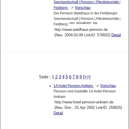
Seenlandschaft | Pension | Pferdetouristik |
->
Vorschau
Feldberg
Die Pension Waldhaus in der Feldberger
Seenlandschaft | Pension | Pferdetouristik |
neu
aktualisiert
top
Feldberg
http://www.waldhaus-pension.de
(Neu: 2004-02-08 LinkID: 576602)
Detail
Seite : 1
2
3
4
5
6
7
8
9
[>>]
->
Vorschau
1A Hotel Pension Anklam
Pension und Gaststtte 1A Hotel Pension
Anklam
http://www.hotel-pension-anklam.de
(Neu: Don , 25.Apr 2002 LinkID: 259825)
Detail