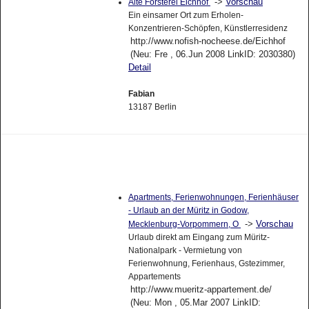
->
Vorschau
Alte Försterei Eichhof
Ein einsamer Ort zum Erholen-
Konzentrieren-Schöpfen, Künstlerresidenz
http://www.nofish-nocheese.de/Eichhof
(Neu: Fre , 06.Jun 2008 LinkID: 2030380)
Detail
Fabian
13187 Berlin
Apartments, Ferienwohnungen, Ferienhäuser
- Urlaub an der Müritz in Godow,
->
Vorschau
Mecklenburg-Vorpommern, O
Urlaub direkt am Eingang zum Müritz-
Nationalpark - Vermietung von
Ferienwohnung, Ferienhaus, Gstezimmer,
Appartements
http://www.mueritz-appartement.de/
(Neu: Mon , 05.Mar 2007 LinkID: